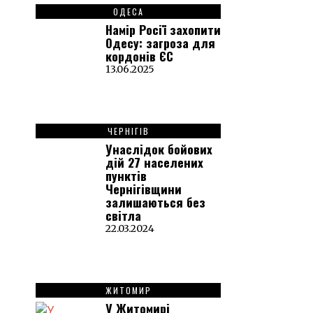
ОДЕСА
Намір Росії захопити
Одесу: загроза для
кордонів ЄС
13.06.2025
ЧЕРНІГІВ
Унаслідок бойових
дій 27 населених
пунктів
Чернігівщини
залишаються без
світла
22.03.2024
ЖИТОМИР
У Житомирі