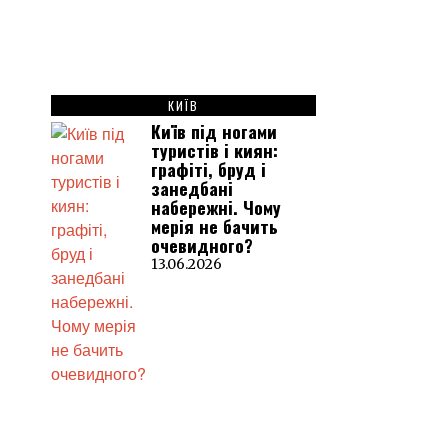
КИЇВ
Київ під ногами
туристів і киян:
графіті, бруд і
занедбані
набережні. Чому
мерія не бачить
очевидного?
13.06.2026