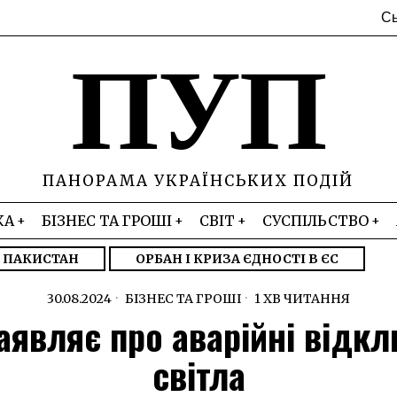
Сь
ПУП
ПАНОРАМА УКРАЇНСЬКИХ ПОДІЙ
КА
БІЗНЕС ТА ГРОШІ
СВІТ
СУСПІЛЬСТВО
– ПАКИСТАН
ОРБАН І КРИЗА ЄДНОСТІ В ЄС
30.08.2024
БІЗНЕС ТА ГРОШІ
1 ХВ ЧИТАННЯ
аявляє про аварійні відк
світла