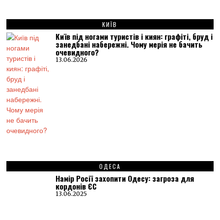
КИЇВ
Київ під ногами туристів і киян: графіті, бруд і
занедбані набережні. Чому мерія не бачить
очевидного?
13.06.2026
ОДЕСА
Намір Росії захопити Одесу: загроза для
кордонів ЄС
13.06.2025