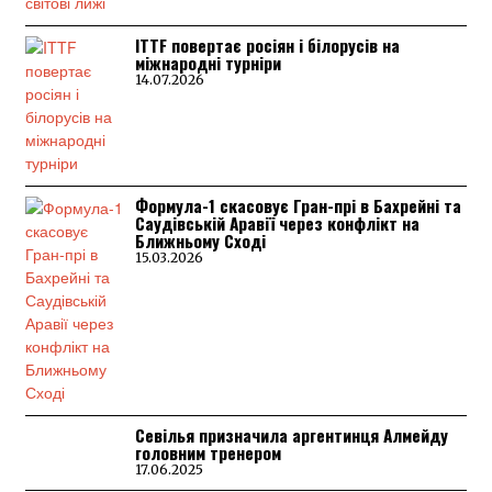
ITTF повертає росіян і білорусів на
міжнародні турніри
14.07.2026
Формула-1 скасовує Гран-прі в Бахрейні та
Саудівській Аравії через конфлікт на
Ближньому Сході
15.03.2026
Севілья призначила аргентинця Алмейду
головним тренером
17.06.2025