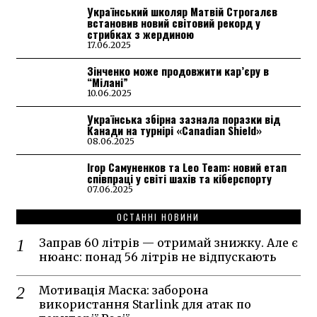
Український школяр Матвій Строгалєв
встановив новий світовий рекорд у
стрибках з жердиною
17.06.2025
Зінченко може продовжити кар’єру в
“Мілані”
10.06.2025
Українська збірна зазнала поразки від
Канади на турнірі «Canadian Shield»
08.06.2025
Ігор Самуненков та Leo Team: новий етап
співпраці у світі шахів та кіберспорту
07.06.2025
ОСТАННІ НОВИНИ
Заправ 60 літрів — отримай знижку. Але є
нюанс: понад 56 літрів не відпускають
Мотивація Маска: заборона
використання Starlink для атак по