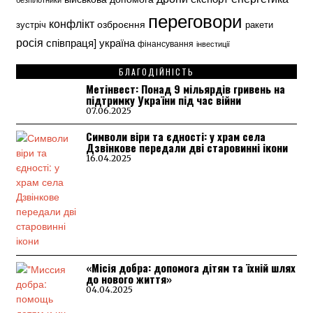
переговори
конфлікт
озброєння
зустріч
ракети
росія
україна
співпраця]
фінансування
інвестиції
БЛАГОДІЙНІСТЬ
Метінвест: Понад 9 мільярдів гривень на
підтримку України під час війни
07.06.2025
Символи віри та єдності: у храм села
Дзвінкове передали дві старовинні ікони
16.04.2025
«Місія добра: допомога дітям та їхній шлях
до нового життя»
04.04.2025