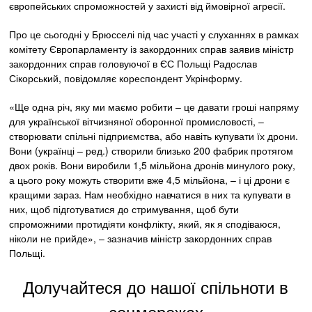
європейських спроможностей у захисті від ймовірної агресії.
Про це сьогодні у Брюсселі під час участі у слуханнях в рамках
комітету Європарламенту із закордонних справ заявив міністр
закордонних справ головуючої в ЄС Польщі Радослав
Сікорський, повідомляє кореспондент Укрінформу.
«Ще одна річ, яку ми маємо робити – це давати гроші напряму
для української вітчизняної оборонної промисловості, –
створювати спільні підприємства, або навіть купувати їх дрони.
Вони (українці – ред.) створили близько 200 фабрик протягом
двох років. Вони виробили 1,5 мільйона дронів минулого року,
а цього року можуть створити вже 4,5 мільйона, – і ці дрони є
кращими зараз. Нам необхідно навчатися в них та купувати в
них, щоб підготуватися до стримування, щоб бути
спроможними протидіяти конфлікту, який, як я сподіваюся,
ніколи не прийде», – зазначив міністр закордонних справ
Польщі.
Долучайтеся до нашої спільноти в
соцмережах