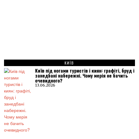
КИЇВ
Київ під ногами туристів і киян: графіті, бруд і
занедбані набережні. Чому мерія не бачить
очевидного?
13.06.2026