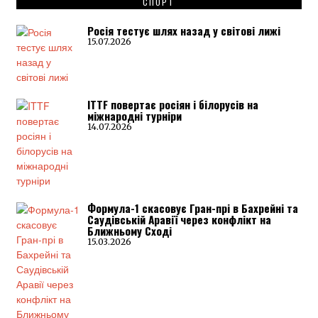
СПОРТ
Росія тестує шлях назад у світові лижі
15.07.2026
ITTF повертає росіян і білорусів на
міжнародні турніри
14.07.2026
Формула-1 скасовує Гран-прі в Бахрейні та
Саудівській Аравії через конфлікт на
Ближньому Сході
15.03.2026