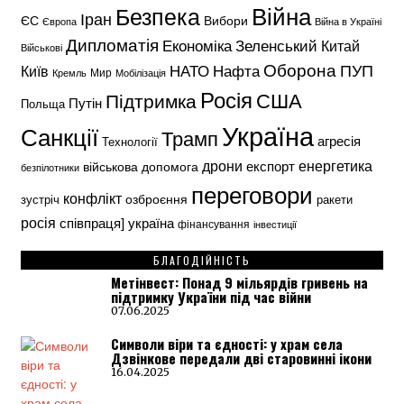
Безпека
Війна
Іран
ЄС
Вибори
Європа
Війна в Україні
Дипломатія
Економіка
Зеленський
Китай
Військові
Оборона
НАТО
ПУП
Нафта
Київ
Кремль
Мир
Мобілізація
Росія
США
Підтримка
Путін
Польща
Україна
Санкції
Трамп
агресія
Технології
енергетика
дрони
експорт
військова допомога
безпілотники
переговори
конфлікт
озброєння
зустріч
ракети
росія
україна
співпраця]
фінансування
інвестиції
БЛАГОДІЙНІСТЬ
Метінвест: Понад 9 мільярдів гривень на
підтримку України під час війни
07.06.2025
Символи віри та єдності: у храм села
Дзвінкове передали дві старовинні ікони
16.04.2025