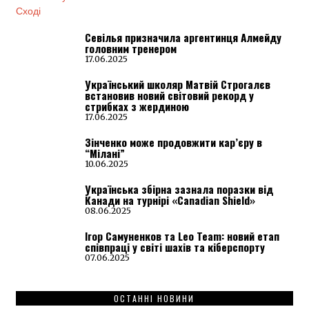
Севілья призначила аргентинця Алмейду
головним тренером
17.06.2025
Український школяр Матвій Строгалєв
встановив новий світовий рекорд у
стрибках з жердиною
17.06.2025
Зінченко може продовжити кар’єру в
“Мілані”
10.06.2025
Українська збірна зазнала поразки від
Канади на турнірі «Canadian Shield»
08.06.2025
Ігор Самуненков та Leo Team: новий етап
співпраці у світі шахів та кіберспорту
07.06.2025
ОСТАННІ НОВИНИ