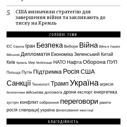
США визначили стратегію для
завершення війни та закликають до
тиску на Кремль
ГОЛОВНІ ТЕМИ
Безпека
Війна
Іран
ЄС
Вибори
Європа
Війна в Україні
Дипломатія
Економіка
Зеленський
Китай
Військові
Оборона
НАТО
ПУП
Нафта
Київ
Кремль
Мир
Мобілізація
Росія
США
Підтримка
Путін
Польща
Україна
Санкції
Трамп
агресія
Технології
енергетика
дрони
експорт
військова допомога
безпілотники
переговори
конфлікт
озброєння
зустріч
ракети
росія
україна
співпраця]
фінансування
інвестиції
БЛАГОДІЙНІСТЬ