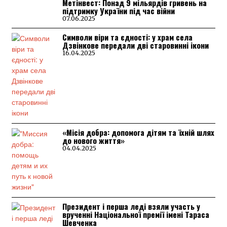
Метінвест: Понад 9 мільярдів гривень на
підтримку України під час війни
07.06.2025
Символи віри та єдності: у храм села
Дзвінкове передали дві старовинні ікони
16.04.2025
«Місія добра: допомога дітям та їхній шлях
до нового життя»
04.04.2025
Президент і перша леді взяли участь у
врученні Національної премії імені Тараса
Шевченка