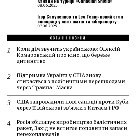
Канади на турнірі «Canadian Shield»
08.06.2025
Ігор Самуненков та Leo Team: новий етап
співпраці у світі шахів та кіберспорту
07.06.2025
ОСТАННІ НОВИНИ
Коли дім звучить українською: Олексій
Комаровський про кіно, що береже
дитинство
Підтримка України у США знову
стикається з політичними перешкодами
через Трампа і Маска
США запровадили нові санкції проти Куби
через її військові зв’язки з Китаєм і РФ
Росія збільшує виробництво балістичних
ракет, Захід не встигає поповнити запаси
перехоплювачів