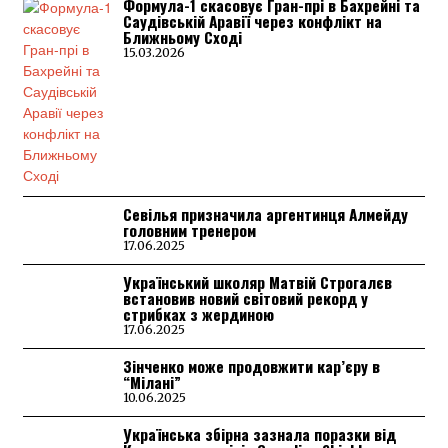
Формула-1 скасовує Гран-прі в Бахрейні та
Саудівській Аравії через конфлікт на
Ближньому Сході
15.03.2026
Севілья призначила аргентинця Алмейду
головним тренером
17.06.2025
Український школяр Матвій Строгалєв
встановив новий світовий рекорд у
стрибках з жердиною
17.06.2025
Зінченко може продовжити кар’єру в
“Мілані”
10.06.2025
Українська збірна зазнала поразки від