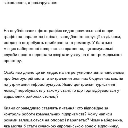
захоплення, а розчарування.
На опублікованих фотографіях видно розмальовані опори,
графіті на парапетах і стінах, занедбані конструкції та ділянки,
які давно потребують прибирання та ремонту. У багатьох
місцях набережної створюється враження, що комунальні
служби просто перестали звертати увагу на стан громадського
простору.
Особливо дивно це виглядає на тлі регулярних звітів чиновників
про благоустрій міста та витрачання значних бюджетних коштів
на утримання інфраструктури. Якщо центральні туристичні
локації перебувають у такому стані, то що тоді відбувається у
віддалених районах столиці?
Кияни справедливо ставлять питання: хто відповідає за
контроль роботи комунальних підприємств? Чому написи
роками залишаються на опорах і парапетах? Чому набережна,
яка могла б стати сучасною європейською зоною відпочинку,