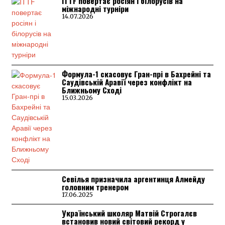
ITTF повертає росіян і білорусів на
міжнародні турніри
14.07.2026
Формула-1 скасовує Гран-прі в Бахрейні та
Саудівській Аравії через конфлікт на
Ближньому Сході
15.03.2026
Севілья призначила аргентинця Алмейду
головним тренером
17.06.2025
Український школяр Матвій Строгалєв
встановив новий світовий рекорд у