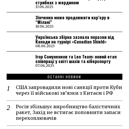
стрибках з жердиною
17.06.2025
Зінченко може продовжити кар’єру в
“Мілані”
10.06.2025
Українська збірна зазнала поразки від
Канади на турнірі «Canadian Shield»
08.06.2025
Ігор Самуненков та Leo Team: новий етап
співпраці у світі шахів та кіберспорту
07.06.2025
ОСТАННІ НОВИНИ
США запровадили нові санкції проти Куби
через її військові зв’язки з Китаєм і РФ
Росія збільшує виробництво балістичних
ракет, Захід не встигає поповнити запаси
перехоплювачів