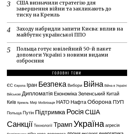
США визначили стратегію для
завершення війни та закликають до
тиску на Кремль
Заходу набридли запити Києва: вплив на
майбутнє української ППО
Польща готує ювілейний 50-й пакет
допомоги Україні з новими видами
озброєння
ГОЛОВНІ ТЕМИ
Безпека
Війна
Іран
ЄС
Вибори
Європа
Війна в Україні
Дипломатія
Економіка
Зеленський
Китай
Військові
Оборона
НАТО
ПУП
Нафта
Київ
Кремль
Мир
Мобілізація
Росія
США
Підтримка
Путін
Польща
Україна
Санкції
Трамп
агресія
Технології
енергетика
дрони
експорт
військова допомога
безпілотники