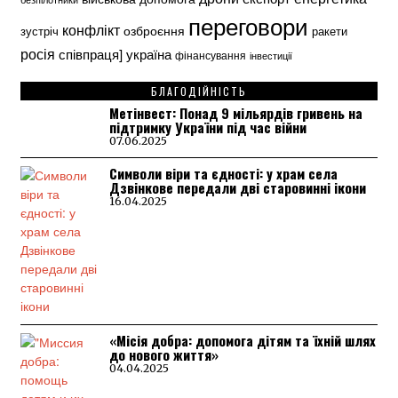
переговори
конфлікт
озброєння
зустріч
ракети
росія
україна
співпраця]
фінансування
інвестиції
БЛАГОДІЙНІСТЬ
Метінвест: Понад 9 мільярдів гривень на
підтримку України під час війни
07.06.2025
Символи віри та єдності: у храм села
Дзвінкове передали дві старовинні ікони
16.04.2025
«Місія добра: допомога дітям та їхній шлях
до нового життя»
04.04.2025