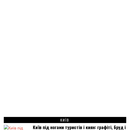
КИЇВ
Київ під ногами туристів і киян: графіті, бруд і