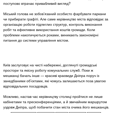
поступово втрачає привабливий вигляд?
Міський голова не зобов’язаний особисто фарбувати паркани
чи прибирати графіті. Але саме керівництво міста відповідає за
організацію роботи підлеглих структур, контроль виконання
робіт та ефективне використання коштів громади. Коли
проблеми накопичуються роками, виникають закономірні
питання до системи управління містом.
Київ заслуговує на чисті набережні, доглянуті громадські
простори та якісну роботу комунальних служб. Поки ж
мешканці бачать інше — красиві краєвиди Дніпра поруч із
занедбаними об’єктами, які чомусь залишаються поза увагою
відповідальних посадовців.
Можливо, настав час керівництву столиці пройтися не лише
кабінетами та пресконференціями, а й звичайним маршрутом
уздовж Дніпра, щоб побачити стан міста очима його мешканців.