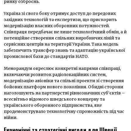
ринку озброєнь.
Україна зі свого боку отримує доступ до передових
західних технологій та експертизи, що прискорить
модернізацію власних оборонних потужностей.
Співпраця передбачає не лише технологічний обмін, а й
потенційне створення спільних виробничих ліній та
сервісних центрів на території України. Така модель
забезпечить трансфер знань та адаптацію української
промислової бази до стандартів НАТО.
Меморандум окреслює конкретні напрями співпраці,
включаючи розвиток радіолокаційних систем,
модернізацію авіоніки та спільні проекти зі створення
бойових платформ нового покоління. Обидві сторони
наголошують на партнерстві рівнозначних суб’єктів –
всесвітньо відомого шведського концерну та
українського оборонного підприємства, яке
продемонструвало технологічну спроможність під час
війни.
Економічні та стратегічні вигоди для Швеції