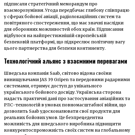
підписали стратегічний меморандум про
взаєморозуміння. Угода передбачає глибоку співпрацю
у сферах бойової авіації, радіолокаційних систем та
повітряного спостереження, що має значні наслідки
для оборонних можливостей обох країн. Підписання
відбулося на найпрестижнішій європейській
безпековій платформі, що підкреслює політичну вагу
цього партнерства для безпеки континенту.
Технологічний альянс з взаємними перевагами
Шведська компанія Saab, світово відома своїми
винищувачами JAS 39 Gripen та передовими радарними
системами, отримує доступ до унікального
українського бойового досвіду. Українська сторона
надасть практичні дані про застосування авіаційних та
РЛС-технологій в умовах повномасштабної війни, що
дозволить Saab удосконалювати свої продукти для
реальних бойових умов. Це безпрецедентна
можливість для шведського виробника підвищити
конкурентоспроможність своїх систем на глобальному