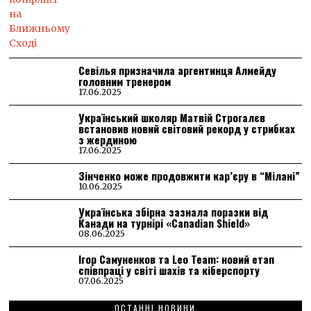
Севілья призначила аргентинця Алмейду
головним тренером
17.06.2025
Український школяр Матвій Строгалєв
встановив новий світовий рекорд у стрибках
з жердиною
17.06.2025
Зінченко може продовжити кар’єру в “Мілані”
10.06.2025
Українська збірна зазнала поразки від
Канади на турнірі «Canadian Shield»
08.06.2025
Ігор Самуненков та Leo Team: новий етап
співпраці у світі шахів та кіберспорту
07.06.2025
ОСТАННІ НОВИНИ