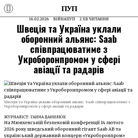
ПУП
16.02.2026
ВІЙНА
·
ПУП
2 ХВ ЧИТАННЯ
Швеція та Україна уклали
оборонний альянс: Saab
співпрацюватиме з
Укроборонпромом у сфері
авіації та радарів
Швеція та Україна уклали оборонний альянс: Saab співпрацюватиме з
Укроборонпромом у сфері авіації та радарів
ЖУРНАЛІСТ:
ГАННА ДАНИЛЮК
На Мюнхенській безпековій конференції 14 лютого
2026 року шведський оборонний гігант Saab AB та
український державний концерн «Укроборонпром»