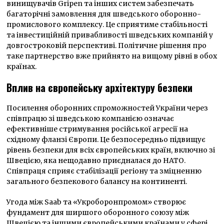
винищувачів Gripen та інших систем забезпечать
багаторічні замовлення для шведського оборонно-
промислового комплексу. Це сприятиме стабільності
та інвестиційній привабливості шведських компаній у
довгостроковій перспективі. Політичне рішення про
таке партнерство вже прийнято на вищому рівні в обох
країнах.
Вплив на європейську архітектуру безпеки
Посилення оборонних спроможностей України через
співпрацю зі шведською компанією означає
ефективніше стримування російської агресії на
східному фланзі Європи. Це безпосередньо підвищує
рівень безпеки для всіх європейських країн, включно зі
Швецією, яка нещодавно приєдналася до НАТО.
Співпраця сприяє стабілізації регіону та зміцненню
загального безпекового балансу на континенті.
Угода між Saab та «Укроборонпромом» створює
фундамент для ширшого оборонного союзу між
Швецією та іншими європейськими країнами у сфері