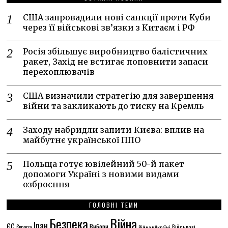
США запровадили нові санкції проти Куби
через її військові зв’язки з Китаєм і РФ
Росія збільшує виробництво балістичних
ракет, Захід не встигає поповнити запаси
перехоплювачів
США визначили стратегію для завершення
війни та закликають до тиску на Кремль
Заходу набридли запити Києва: вплив на
майбутнє української ППО
Польща готує ювілейний 50-й пакет
допомоги Україні з новими видами
озброєння
ГОЛОВНІ ТЕМИ
Безпека
Війна
Іран
ЄС
Вибори
Європа
Війна в Україні
Військові