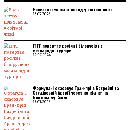
Росія тестує шлях назад у світові лижі
15.07.2026
ITTF повертає росіян і білорусів на
міжнародні турніри
14.07.2026
Формула-1 скасовує Гран-прі в Бахрейні та
Саудівській Аравії через конфлікт на
Ближньому Сході
15.03.2026