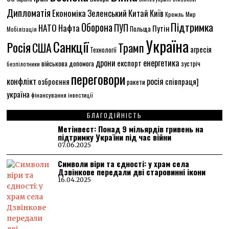
Дипломатія
Економіка
Зеленський
Китай
Київ
Кремль
Мир
Підтримка
Оборона
НАТО
ПУП
Нафта
Путін
Польща
Мобілізація
Україна
Санкції
Росія
США
Трамп
агресія
Технології
енергетика
дрони
експорт
військова допомога
зустріч
безпілотники
переговори
конфлікт
росія
співпраця]
озброєння
ракети
україна
фінансування
інвестиції
БЛАГОДІЙНІСТЬ
Метінвест: Понад 9 мільярдів гривень на
підтримку України під час війни
07.06.2025
Символи віри та єдності: у храм села
Дзвінкове передали дві старовинні ікони
16.04.2025