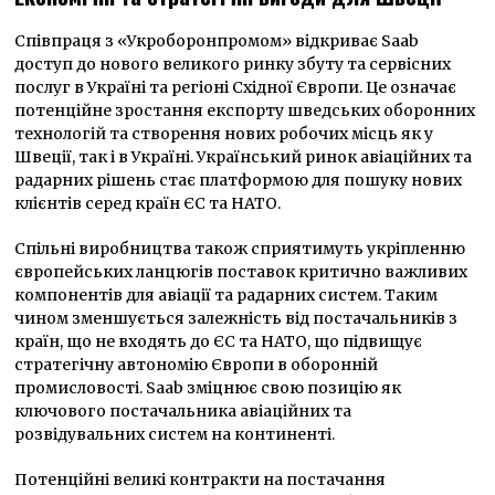
Співпраця з «Укроборонпромом» відкриває Saab
доступ до нового великого ринку збуту та сервісних
послуг в Україні та регіоні Східної Європи. Це означає
потенційне зростання експорту шведських оборонних
технологій та створення нових робочих місць як у
Швеції, так і в Україні. Український ринок авіаційних та
радарних рішень стає платформою для пошуку нових
клієнтів серед країн ЄС та НАТО.
Спільні виробництва також сприятимуть укріпленню
європейських ланцюгів поставок критично важливих
компонентів для авіації та радарних систем. Таким
чином зменшується залежність від постачальників з
країн, що не входять до ЄС та НАТО, що підвищує
стратегічну автономію Європи в оборонній
промисловості. Saab зміцнює свою позицію як
ключового постачальника авіаційних та
розвідувальних систем на континенті.
Потенційні великі контракти на постачання