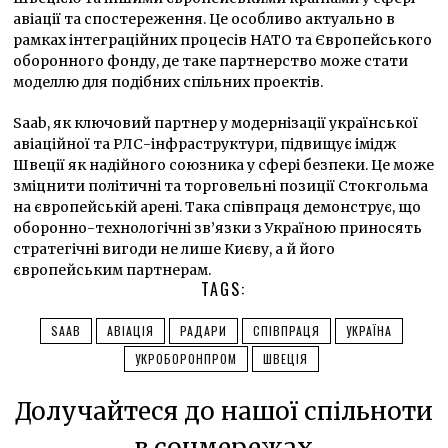
авіації та спостереження. Це особливо актуально в
рамках інтеграційних процесів НАТО та Європейського
оборонного фонду, де таке партнерство може стати
моделлю для подібних спільних проектів.
Saab, як ключовий партнер у модернізації української
авіаційної та РЛС-інфраструктури, підвищує імідж
Швеції як надійного союзника у сфері безпеки. Це може
зміцнити політичні та торговельні позиції Стокгольма
на європейській арені. Така співпраця демонструє, що
оборонно-технологічні зв’язки з Україною приносять
стратегічні вигоди не лише Києву, а й його
європейським партнерам.
TAGS:
SAAB
АВІАЦІЯ
РАДАРИ
СПІВПРАЦЯ
УКРАЇНА
УКРОБОРОНПРОМ
ШВЕЦІЯ
Долучайтеся до нашої спільноти
в соцмережах