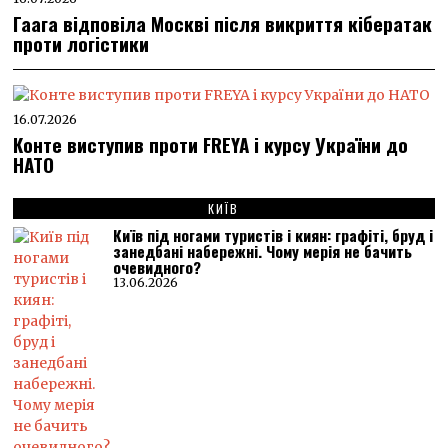
Гаага відповіла Москві після викриття кібератак
проти логістики
16.07.2026
Конте виступив проти FREYA і курсу України до
НАТО
КИЇВ
Київ під ногами туристів і киян: графіті, бруд і
занедбані набережні. Чому мерія не бачить
очевидного?
13.06.2026