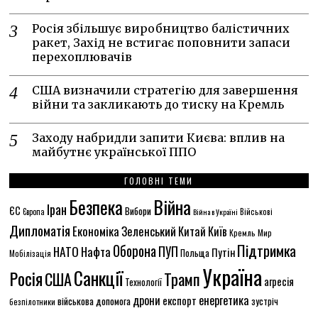
Росія збільшує виробництво балістичних
ракет, Захід не встигає поповнити запаси
перехоплювачів
США визначили стратегію для завершення
війни та закликають до тиску на Кремль
Заходу набридли запити Києва: вплив на
майбутнє української ППО
ГОЛОВНІ ТЕМИ
Безпека
Війна
Іран
ЄС
Вибори
Європа
Війна в Україні
Військові
Дипломатія
Економіка
Зеленський
Китай
Київ
Кремль
Мир
Підтримка
Оборона
НАТО
ПУП
Нафта
Путін
Польща
Мобілізація
Україна
Санкції
Росія
США
Трамп
агресія
Технології
енергетика
дрони
експорт
військова допомога
зустріч
безпілотники