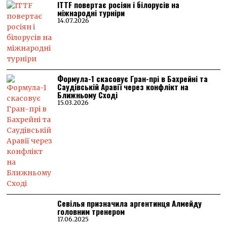
ITTF повертає росіян і білорусів на
міжнародні турніри
14.07.2026
Формула-1 скасовує Гран-прі в Бахрейні та
Саудівській Аравії через конфлікт на
Ближньому Сході
15.03.2026
Севілья призначила аргентинця Алмейду
головним тренером
17.06.2025