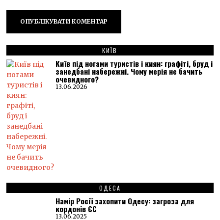
КИЇВ
Київ під ногами туристів і киян: графіті, бруд і
занедбані набережні. Чому мерія не бачить
очевидного?
13.06.2026
ОДЕСА
Намір Росії захопити Одесу: загроза для
кордонів ЄС
13.06.2025