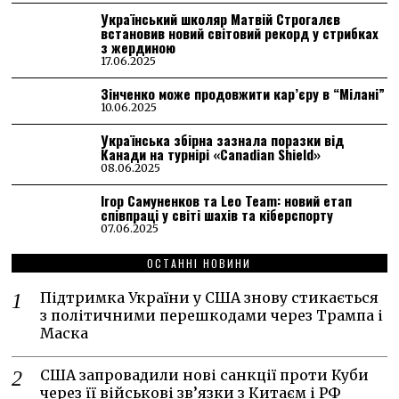
Український школяр Матвій Строгалєв
встановив новий світовий рекорд у стрибках
з жердиною
17.06.2025
Зінченко може продовжити кар’єру в “Мілані”
10.06.2025
Українська збірна зазнала поразки від
Канади на турнірі «Canadian Shield»
08.06.2025
Ігор Самуненков та Leo Team: новий етап
співпраці у світі шахів та кіберспорту
07.06.2025
ОСТАННІ НОВИНИ
Підтримка України у США знову стикається
з політичними перешкодами через Трампа і
Маска
США запровадили нові санкції проти Куби
через її військові зв’язки з Китаєм і РФ