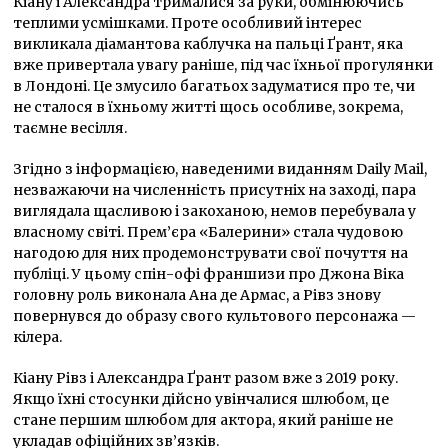
Кіану і Александра трималися за руки, обмінюючись
теплими усмішками. Проте особливий інтерес
викликала діамантова каблучка на пальці Ґрант, яка
вже привертала увагу раніше, під час їхньої прогулянки
в Лондоні. Це змусило багатьох задуматися про те, чи
не сталося в їхньому житті щось особливе, зокрема,
таємне весілля.
Згідно з інформацією, наведеними виданням Daily Mail,
незважаючи на численність присутніх на заході, пара
виглядала щасливою і закоханою, немов перебувала у
власному світі. Прем’єра «Балерини» стала чудовою
нагодою для них продемонструвати свої почуття на
публіці. У цьому спін-офі франшизи про Джона Віка
головну роль виконала Ана де Армас, а Рівз знову
повернувся до образу свого культового персонажа —
кілера.
Кіану Рівз і Александра Ґрант разом вже з 2019 року.
Якщо їхні стосунки дійсно увінчалися шлюбом, це
стане першим шлюбом для актора, який раніше не
укладав офіційних зв’язків.