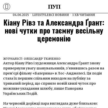
ПУП
04.06.2025
LIFESTYLE
·
ВСІ НОВИНИ
1 ХВ ЧИТАННЯ
Кіану Рівз та Александра Ґрант:
нові чутки про таємну весільну
церемонію
ЖУРНАЛІСТ:
ОЛЕКСАНДР ТКАЧЕНКО
Актор Кіану Рівз і художниця Александра Ґрант знову
привернули увагу шанувальників, з’явившись разом на
прем’єрі фільму «Балерина» в Лос-Анджелесі. Ця подія
стала їх першим спільним виходом на публіку за
тривалий період, що сприяло новій хвилі чуток про
можливе укладання шлюбу, пише Панорама
Українських Подій.
На червоній доріжці пара виглядала дуже близькою: