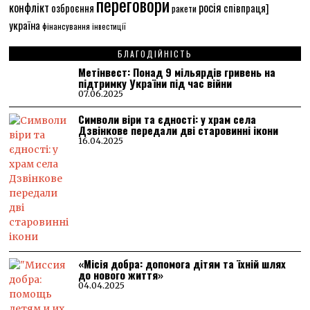
переговори
конфлікт
росія
співпраця]
озброєння
ракети
україна
фінансування
інвестиції
БЛАГОДІЙНІСТЬ
Метінвест: Понад 9 мільярдів гривень на
підтримку України під час війни
07.06.2025
Символи віри та єдності: у храм села
Дзвінкове передали дві старовинні ікони
16.04.2025
«Місія добра: допомога дітям та їхній шлях
до нового життя»
04.04.2025