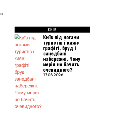
єю
КИЇВ
Київ під ногами
туристів і киян:
графіті, бруд і
занедбані
набережні. Чому
мерія не бачить
очевидного?
13.06.2026