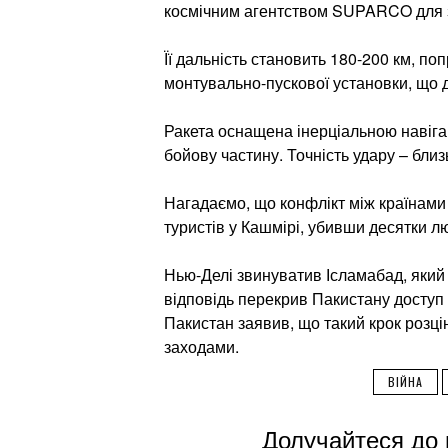
космічним агентством SUPARCO для з
Її дальність становить 180-200 км, по
монтувально-пускової установки, що да
Ракета оснащена інерціальною навіга
бойову частину. Точність удару – близ
Нагадаємо, що конфлікт між країнами 
туристів у Кашмірі, убивши десятки л
Нью-Делі звинуватив Ісламабад, який н
відповідь перекрив Пакистану доступ 
Пакистан заявив, що такий крок розцін
заходами.
ВІЙНА
Долучайтеся до 