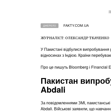
П
FAKTY.COM.UA
ДЖЕРЕЛО
ЖУРНАЛІСТ:
ОЛЕКСАНДР ТКАЧЕНКО
У Пакистані відбулися випробування р
відносинах з Індією. Країни перебува
Про це пишуть Bloomberg і Financial E
Пакистан випроб
Abdali
За повідомленнями ЗМІ, пакистанські
Abdali. Військові заявили, що навчанн