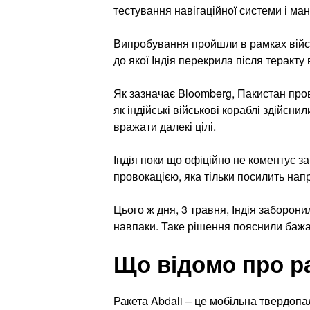
тестування навігаційної системи і ман
Випробування пройшли в рамках військ
до якої Індія перекрила після теракту 
Як зазначає Bloomberg, Пакистан прові
як індійські військові кораблі здійсни
вражати далекі цілі.
Індія поки що офіційно не коментує за
провокацією, яка тільки посилить напр
Цього ж дня, 3 травня, Індія заборони
навпаки. Таке рішення пояснили бажан
Що відомо про ра
Ракета Abdali – це мобільна твердоп