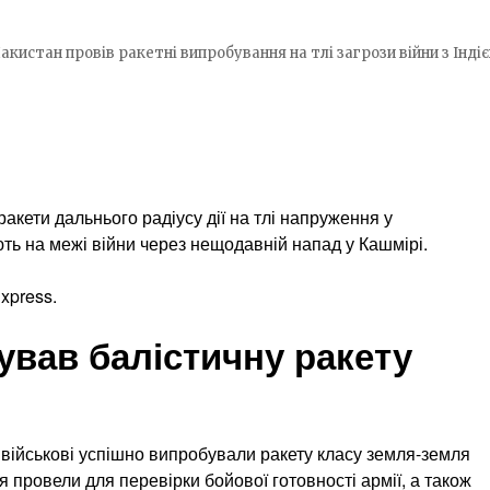
акистан провів ракетні випробування на тлі загрози війни з Інді
акети дальнього радіусу дії на тлі напруження у
ють на межі війни через нещодавній напад у Кашмірі.
xpress.
ував балістичну ракету
 військові успішно випробували ракету класу земля-земля
я провели для перевірки бойової готовності армії, а також