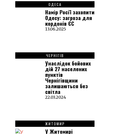
ОДЕСА
Намір Росії захопити
Одесу: загроза для
кордонів ЄС
13.06.2025
ЧЕРНІГІВ
Унаслідок бойових
дій 27 населених
пунктів
Чернігівщини
залишаються без
світла
22.03.2024
ЖИТОМИР
У Житомирі