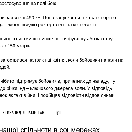
астосування на полі бою.
при заявлені 450 км. Вона запускається з транспортно-
є змогу швидко розгортати її на місцевості.
ційною системою і може нести фугасну або касетну
ько 150 метрів.
загострився наприкінці квітня, коли бойовики напали на
юдей.
ібито підтримує бойовиків, причетних до нападу, і у
до річки Інд – ключового джерела води. У відповідь
ює як “акт війни” і пообіцяв відповісти відповідними
КРИЗА ІНДІЯ-ПАКИСТАН
ПУП
нашої спільноти в соцмережах