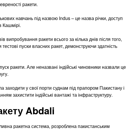
евреності ракети.
ових навчань під назвою Indus – це назва річки, доступ
в Кашмірі.
в випробування ракети всього за кілька днів після того,
ли тестові пуски власних ракет, демонструючи здатність
пуск ракети. Але неназвані індійські чиновники назвали це
угу.
ла заходити у свої порти суднам під прапором Пакистану і
ням захистити індійські вантажі та інфраструктуру.
кету Abdali
аливна ракетна система, розроблена пакистанським