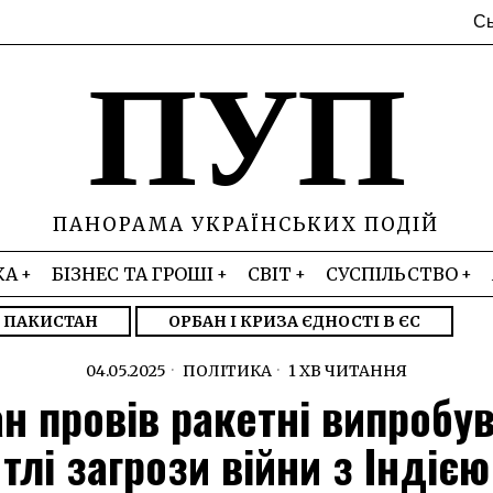
Сь
ПУП
ПАНОРАМА УКРАЇНСЬКИХ ПОДІЙ
КА
БІЗНЕС ТА ГРОШІ
СВІТ
СУСПІЛЬСТВО
– ПАКИСТАН
ОРБАН І КРИЗА ЄДНОСТІ В ЄС
04.05.2025
ПОЛІТИКА
1 ХВ ЧИТАННЯ
н провів ракетні випробу
тлі загрози війни з Індією