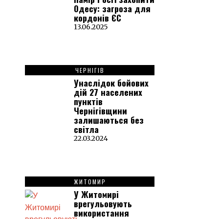
Одесу: загроза для
кордонів ЄС
13.06.2025
ЧЕРНІГІВ
Унаслідок бойових
дій 27 населених
пунктів
Чернігівщини
залишаються без
світла
22.03.2024
ЖИТОМИР
У Житомирі
врегульовують
використання