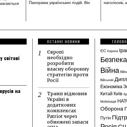
Панорама українських подій. Він
наголосив, 
амагаються
ОСТАННІ НОВИНИ
ГОЛОВН
Іра
ЄС
Європа
Європі
Безпека
у світові
необхідно
розробити
Війна
власну оборонну
Війн
стратегію проти
Дипл
Росії
Військові
Економіка
З
лорусів на
Китай
Київ
Трамп відмовив
К
Україні в
НАТ
Мобілізація
додаткових
Оборона
комплексах
Підт
Patriot через
Путін
обмежені запаси
Росія
С