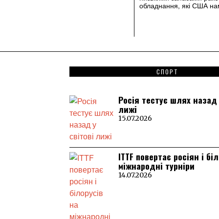
обладнання, які США н
СПОРТ
Росія тестує шлях назад 
лижі
15.07.2026
ITTF повертає росіян і бі
міжнародні турніри
14.07.2026