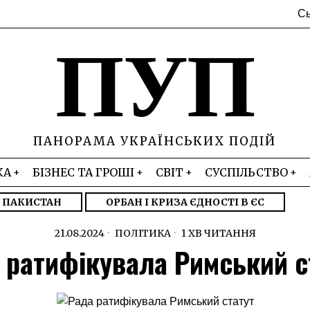
Сь
ПУП
ПАНОРАМА УКРАЇНСЬКИХ ПОДІЙ
КА
БІЗНЕС ТА ГРОШІ
СВІТ
СУСПІЛЬСТВО
– ПАКИСТАН
ОРБАН І КРИЗА ЄДНОСТІ В ЄС
21.08.2024
ПОЛІТИКА
1 ХВ ЧИТАННЯ
 ратифікувала Римський с