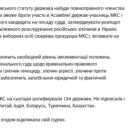
имського статуту держава набуде повноправного членства
а зможе брати участь в Асамблеї держав-учасниць МКС і
ого кандидата на посаду судді, затверджувати розподіл
лежного розслідування російських злочинів в Україні,
их виборних осіб (зокрема прокурора МКС), впливати на
зпечить необхідний рівень імплементації положень
мінального суду щодо кримінально-правового
 (злочин геноциду, злочин агресії, злочини проти
ж забезпечить запобігання юридичній та фактичній
КС на сьогодні ратифікували 124 держави. Не підписали і
итай, Індія, Білорусь, Туреччина, Казахстан.
 згодом відкликала свій підпис.