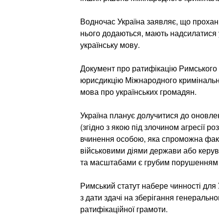
Водночас Україна заявляє, що проханн
нього додаються, мають надсилатися
українську мову.
Документ про ратифікацію Римського 
юрисдикцію Міжнародного кримінально
мова про українських громадян.
Україна планує долучитися до оновлен
(згідно з якою під злочином агресії р
вчинення особою, яка спроможна факт
військовими діями держави або керуват
та масштабами є грубим порушенням 
Римський статут набере чинності для 
з дати здачі на зберігання генеральн
ратифікаційної грамоти.