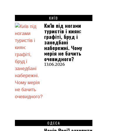
КИЇВ
Київ під ногами
туристів і киян:
графіті, бруд і
занедбані
набережні. Чому
мерія не бачить
очевидного?
13.06.2026
ОДЕСА
Намір Росії захопити