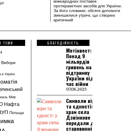
міжнародних поставок
що
протиракетних засобів для України.
За його словами, обсяги допомоги
зменшилися утричі, що створює
критичний
І ТЕМИ
БЛАГОДІЙНІСТЬ
Метінвест:
н
Понад 9
мільярдів
Вибори
гривень на
підтримку
а в Україні
України під
оматія
час війни
еленський
07.06.2025
ремль
Мир
Символи віри
О
Нафта
та єдності: у
храм села
ПУП
Польща
Дзвінкове
римка
передали дві
старовинні
ША