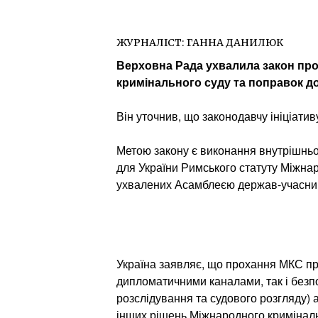
ЖУРНАЛІСТ:
ГАННА ДАНИЛЮК
Верховна Рада ухвалила закон про
кримінального суду та поправок до
Він уточнив, що законодавчу ініціати
Метою закону є виконання внутрішньо
для України Римського статуту Міжнар
ухвалених Асамблеєю держав-учасниц
Україна заявляє, що прохання МКС пр
дипломатичними каналами, так і безп
розслідування та судового розгляду) а
інших рішень Міжнародного криміналь