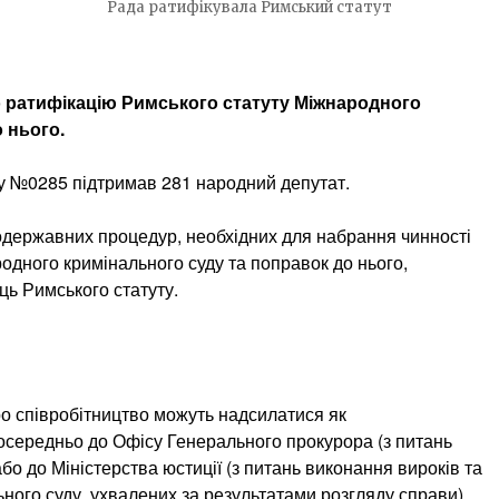
Рада ратифікувала Римський статут
 ратифікацію Римського статуту Міжнародного
 нього.
ву №0285 підтримав 281 народний депутат.
державних процедур, необхідних для набрання чинності
одного кримінального суду та поправок до нього,
ь Римського статуту.
о співробітництво можуть надсилатися як
осередньо до Офісу Генерального прокурора (з питань
бо до Міністерства юстиції (з питань виконання вироків та
ного суду, ухвалених за результатами розгляду справи).