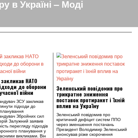
ру в Україні – Моді
 закликав НАТО
ідходи до оборони
Зеленський повідомив про
сучасної війни
трикратне зниження
поставок протиракет і їхній
андувач ЗСУ закликав
вплив на Україну
янути підходи до
 планування
Зеленський повідомив про
андувач Збройних сил
критичний дефіцит систем ППО
ерій Залужний заявив
через зменшення постачань
ість перегляду підходів
Президент Володимир Зеленський
оронного планування у
анонсував різке скорочення
учасними викликами. Він