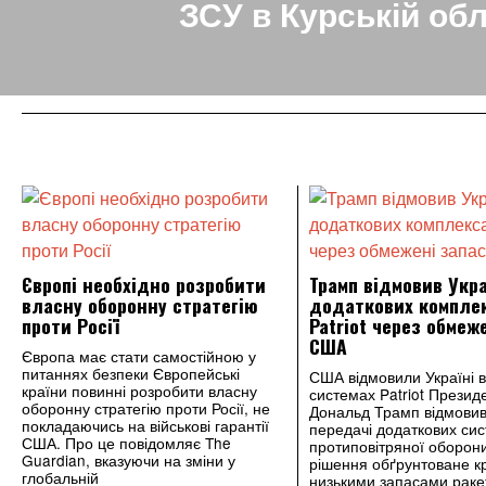
ЗСУ в Курській обл
Європі необхідно розробити
Трамп відмовив Укра
власну оборонну стратегію
додаткових компле
проти Росії
Patriot через обмеж
США
Європа має стати самостійною у
питаннях безпеки Європейські
США відмовили Україні в
країни повинні розробити власну
системах Patriot Прези
оборонну стратегію проти Росії, не
Дональд Трамп відмовив 
покладаючись на військові гарантії
передачі додаткових си
США. Про це повідомляє The
протиповітряної оборони 
Guardian, вказуючи на зміни у
рішення обґрунтоване к
глобальній
низькими запасами раке