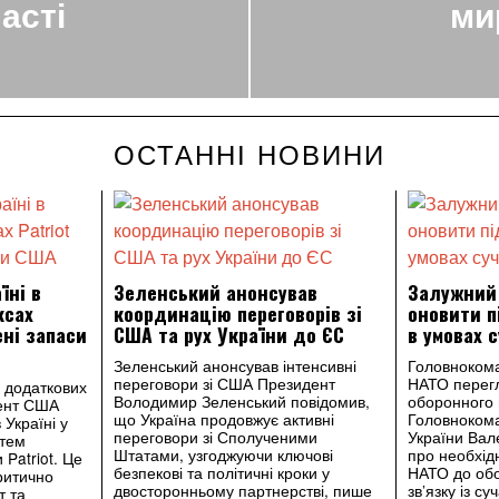
асті
ми
ОСТАННІ НОВИНИ
їні в
Зеленський анонсував
Залужний
ксах
координацію переговорів зі
оновити п
ені запаси
США та рух України до ЄС
в умовах 
Зеленський анонсував інтенсивні
Головноком
переговори зі США Президент
НАТО перегл
 додаткових
Володимир Зеленський повідомив,
оборонного
дент США
що Україна продовжує активні
Головноком
Україні у
переговори зі Сполученими
України Вал
стем
Штатами, узгоджуючи ключові
про необхідн
Patriot. Це
безпекові та політичні кроки у
НАТО до об
ритично
двосторонньому партнерстві, пише
зв’язку із с
т та