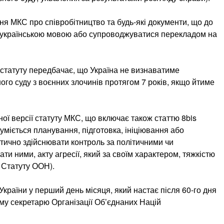
я МКС про співробітництво та будь-які документи, що до
 українською мовою або супроводжуватися перекладом на
статуту передбачає, що Україна не визнаватиме
го суду з воєнних злочинів протягом 7 років, якщо йтиме
ої версії статуту МКС, що включає також статтю 8bis
озуміється планування, підготовка, ініціювання або
ично здійснювати контроль за політичними чи
и ними, акту агресії, який за своїм характером, тяжкістю
Статуту ООН).
України у перший день місяця, який настає після 60-го дня
ому секретарю Організації Об’єднаних Націй