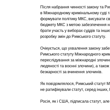
Після набрання чинності закону та Р
в Міжнародному кримінальному суді т
формувати політику МКС, висувати св
бюджету МКС з метою забезпечення на
брати участь у виборах суддів та інш
розробку змін до Римського статуту.
Очікується, що ухвалення закону забе
Римського статуту Міжнародного кри
переслідування за міжнародні злочини
людяності та воєнні злочини), а тако
безкарності за вчинення злочинів.
Як повідомлялося, Римський статут М
не ратифікували статут, серед інших, К
Росія, як і США, підписала статут, але