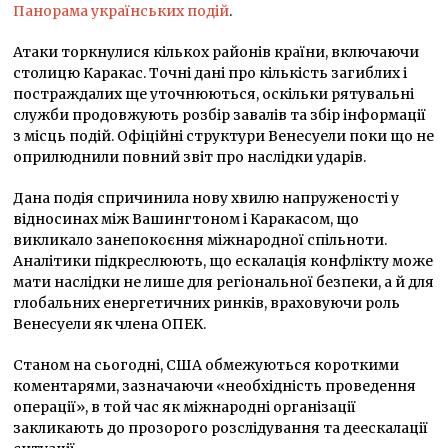
Панорама українських подій
.
Атаки торкнулися кількох районів країни, включаючи
столицю Каракас. Точні дані про кількість загиблих і
постраждалих ще уточнюються, оскільки рятувальні
служби продовжують розбір завалів та збір інформації
з місць подій. Офіційні структури Венесуели поки що не
оприлюднили повний звіт про наслідки ударів.
Дана подія спричинила нову хвилю напруженості у
відносинах між Вашингтоном і Каракасом, що
викликало занепокоєння міжнародної спільноти.
Аналітики підкреслюють, що ескалація конфлікту може
мати наслідки не лише для регіональної безпеки, а й для
глобальних енергетичних ринків, враховуючи роль
Венесуели як члена ОПЕК.
Станом на сьогодні, США обмежуються короткими
коментарями, зазначаючи «необхідність проведення
операції», в той час як міжнародні організації
закликають до прозорого розслідування та деескалації