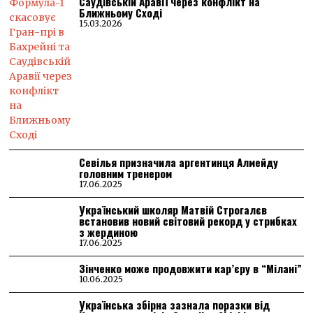
Саудівській Аравії через конфлікт на
Ближньому Сході
15.03.2026
Севілья призначила аргентинця Алмейду
головним тренером
17.06.2025
Український школяр Матвій Строгалєв
встановив новий світовий рекорд у стрибках
з жердиною
17.06.2025
Зінченко може продовжити кар’єру в “Мілані”
10.06.2025
Українська збірна зазнала поразки від