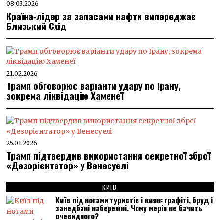
08.03.2026
Країна‑лідер за запасами нафти випереджає
Близький Схід
21.02.2026
Трамп обговорює варіанти удару по Ірану,
зокрема ліквідацію Хаменеї
25.01.2026
Трамп підтвердив використання секретної зброї
«Дезорієнтатор» у Венесуелі
КИЇВ
Київ під ногами туристів і киян: графіті, бруд і
занедбані набережні. Чому мерія не бачить
очевидного?