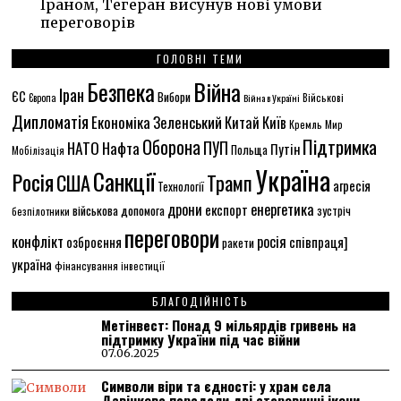
Іраном, Тегеран висунув нові умови
переговорів
ГОЛОВНІ ТЕМИ
Безпека
Війна
Іран
ЄС
Вибори
Військові
Європа
Війна в Україні
Дипломатія
Економіка
Зеленський
Китай
Київ
Кремль
Мир
Підтримка
Оборона
НАТО
ПУП
Нафта
Путін
Польща
Мобілізація
Україна
Санкції
Росія
США
Трамп
агресія
Технології
енергетика
дрони
експорт
військова допомога
зустріч
безпілотники
переговори
конфлікт
росія
співпраця]
озброєння
ракети
україна
фінансування
інвестиції
БЛАГОДІЙНІСТЬ
Метінвест: Понад 9 мільярдів гривень на
підтримку України під час війни
07.06.2025
Символи віри та єдності: у храм села
Дзвінкове передали дві старовинні ікони