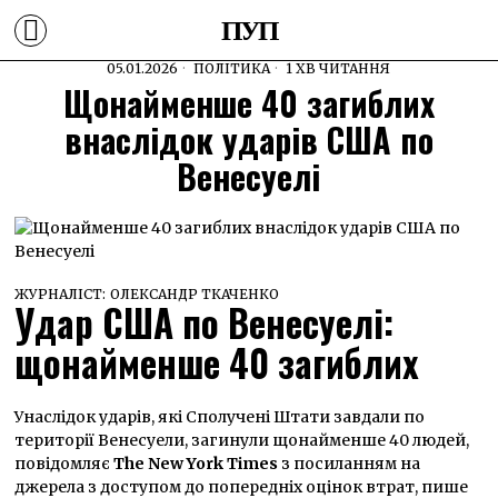
ПУП
05.01.2026
ПОЛІТИКА
1 ХВ ЧИТАННЯ
Щонайменше 40 загиблих
внаслідок ударів США по
Венесуелі
ЖУРНАЛІСТ:
ОЛЕКСАНДР ТКАЧЕНКО
Удар США по Венесуелі:
щонайменше 40 загиблих
Унаслідок ударів, які Сполучені Штати завдали по
території Венесуели, загинули щонайменше 40 людей,
повідомляє
The New York Times
з посиланням на
джерела з доступом до попередніх оцінок втрат, пише