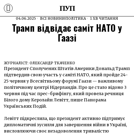
ПУП
04.06.2025
ВСІ НОВИНИ
·
ПОЛІТИКА
1 ХВ ЧИТАННЯ
Трамп відвідає саміт НАТО у
Гаазі
ЖУРНАЛІСТ:
ОЛЕКСАНДР ТКАЧЕНКО
Президент Сполучених Штатів Америки Дональд Трамп
підтвердив свою участь у саміті НАТО, який пройде 24-
25 червня у Всесвітньому форумі Гаази — важливому
політичному центрі Нідерландів. Про це стало відомо 3
червня під час прес-брифінгу, який провела речниця
Білого дому Керолайн Левітт, пише Панорама
Українських Подій.
Левітт підкреслила, що президент активно підтримує
дипломатичні зусилля для завершення війни в Україні,
висловлюючи своє незадоволення тривалістю