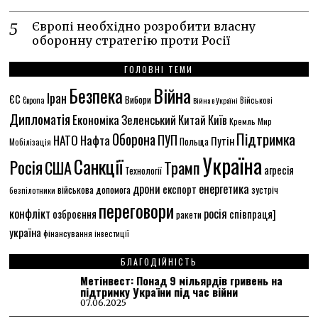
Європі необхідно розробити власну
оборонну стратегію проти Росії
ГОЛОВНІ ТЕМИ
Безпека
Війна
Іран
ЄС
Вибори
Європа
Війна в Україні
Військові
Дипломатія
Економіка
Зеленський
Китай
Київ
Кремль
Мир
Підтримка
Оборона
ПУП
НАТО
Нафта
Путін
Польща
Мобілізація
Україна
Санкції
Росія
США
Трамп
агресія
Технології
енергетика
дрони
експорт
військова допомога
зустріч
безпілотники
переговори
конфлікт
росія
співпраця]
озброєння
ракети
україна
фінансування
інвестиції
БЛАГОДІЙНІСТЬ
Метінвест: Понад 9 мільярдів гривень на
підтримку України під час війни
07.06.2025