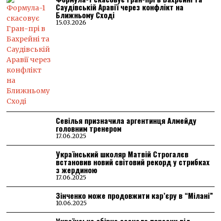
Саудівській Аравії через конфлікт на
Ближньому Сході
15.03.2026
Севілья призначила аргентинця Алмейду
головним тренером
17.06.2025
Український школяр Матвій Строгалєв
встановив новий світовий рекорд у стрибках
з жердиною
17.06.2025
Зінченко може продовжити кар’єру в “Мілані”
10.06.2025