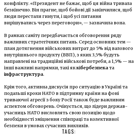
конфлікту. «Президент не бажає, щоб ця війна тривала
безкінечно. Він прагне, щоб бойові дії закінчилися, щоб
люди перестали гинути, і щоб усі питання
вирішувались через переговори», — зазначила вона.
В рамках саміту передбачається обговорення ряду
важливих стратегічних питань. Серед основних тем —
план дотягнення військових витрат до 5% від валового
внутрішнього продукту (ВВП), з яких 3,5% будуть
направлені на традиційні військові потреби, а 1,5% — на
інші важливі напрямки, такі як
кібербезпека
та
інфраструктура
.
Крім того, активна дискусія про ситуацію в Україні та
подальші кроки НАТО в підтримку країни на фоні
триваючої агресії з боку Росії також буде важливим
аспектом обговорень. Очікується, що лідери держав-
учасниць НАТО висловлять свою позицію щодо
необхідності зміцнення співпраці та колективної
безпеки в умовах сучасних викликів.
TAGS: