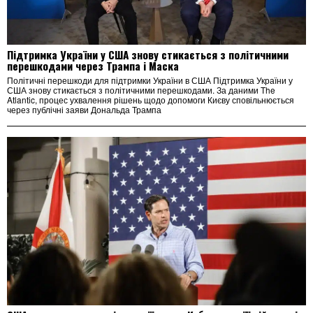
Підтримка України у США знову стикається з політичними
перешкодами через Трампа і Маска
Політичні перешкоди для підтримки України в США Підтримка України у
США знову стикається з політичними перешкодами. За даними The
Atlantic, процес ухвалення рішень щодо допомоги Києву сповільнюється
через публічні заяви Дональда Трампа