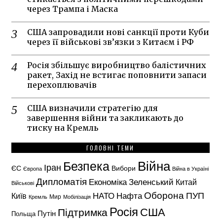
через Трампа і Маска
США запровадили нові санкції проти Куби
через її військові зв’язки з Китаєм і РФ
Росія збільшує виробництво балістичних
ракет, Захід не встигає поповнити запаси
перехоплювачів
США визначили стратегію для
завершення війни та закликають до
тиску на Кремль
ГОЛОВНІ ТЕМИ
Безпека
Війна
Іран
ЄС
Вибори
Європа
Війна в Україні
Дипломатія
Економіка
Зеленський
Китай
Військові
Оборона
НАТО
ПУП
Нафта
Київ
Кремль
Мир
Мобілізація
Росія
США
Підтримка
Путін
Польща