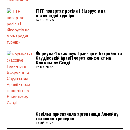
ITTF повертає росіян і білорусів на
міжнародні турніри
14.07.2026
Формула-1 скасовує Гран-прі в Бахрейні та
Саудівській Аравії через конфлікт на
Ближньому Сході
15.03.2026
Севілья призначила аргентинця Алмейду
головним тренером
17.06.2025