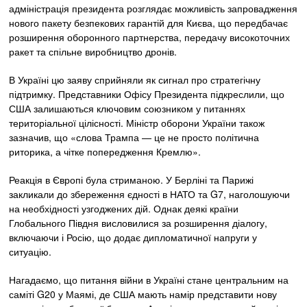
адміністрація президента розглядає можливість запровадження
нового пакету безпекових гарантій для Києва, що передбачає
розширення оборонного партнерства, передачу високоточних
ракет та спільне виробництво дронів.
В Україні цю заяву сприйняли як сигнал про стратегічну
підтримку. Представники Офісу Президента підкреслили, що
США залишаються ключовим союзником у питаннях
територіальної цілісності. Міністр оборони України також
зазначив, що «слова Трампа — це не просто політична
риторика, а чітке попередження Кремлю».
Реакція в Європі була стриманою. У Берліні та Парижі
закликали до збереження єдності в НАТО та G7, наголошуючи
на необхідності узгоджених дій. Однак деякі країни
Глобального Півдня висловилися за розширення діалогу,
включаючи і Росію, що додає дипломатичної напруги у
ситуацію.
Нагадаємо, що питання війни в Україні стане центральним на
саміті G20 у Маямі, де США мають намір представити нову