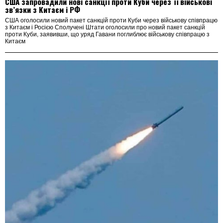
США запровадили нові санкції проти Куби через її військові
зв’язки з Китаєм і РФ
США оголосили новий пакет санкцій проти Куби через військову співпрацю
з Китаєм і Росією Сполучені Штати оголосили про новий пакет санкцій
проти Куби, заявивши, що уряд Гавани поглиблює військову співпрацю з
Китаєм