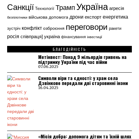
Україна
Санкції
Трамп
агресія
Технології
енергетика
дрони
експорт
військова допомога
безпілотники
переговори
конфлікт
озброєння
зустріч
ракети
росія
україна
співпраця]
фінансування
інвестиції
БЛАГОДІЙНІСТЬ
Метінвест: Понад 9 мільярдів гривень на
підтримку України під час війни
07.06.2025
Символи віри та єдності: у храм села
Дзвінкове передали дві старовинні ікони
16.04.2025
«Місія добра: допомога дітям та їхній шлях