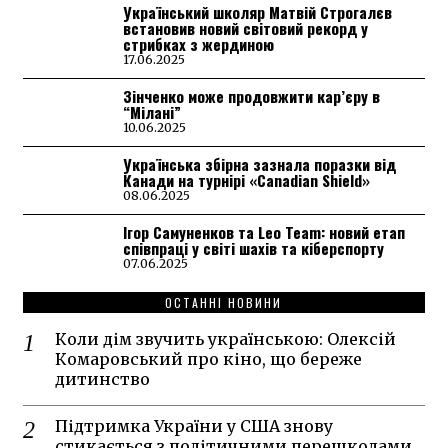
Український школяр Матвій Строгалєв
встановив новий світовий рекорд у
стрибках з жердиною
17.06.2025
Зінченко може продовжити кар’єру в
“Мілані”
10.06.2025
Українська збірна зазнала поразки від
Канади на турнірі «Canadian Shield»
08.06.2025
Ігор Самуненков та Leo Team: новий етап
співпраці у світі шахів та кіберспорту
07.06.2025
ОСТАННІ НОВИНИ
Коли дім звучить українською: Олексій
Комаровський про кіно, що береже
дитинство
Підтримка України у США знову
стикається з політичними перешкодами