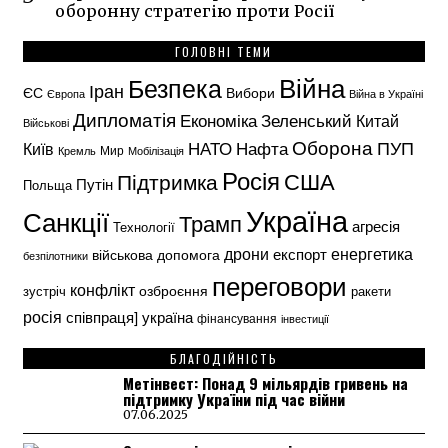
оборонну стратегію проти Росії
ГОЛОВНІ ТЕМИ
Безпека
Війна
Іран
ЄС
Вибори
Європа
Війна в Україні
Дипломатія
Економіка
Зеленський
Китай
Військові
Оборона
НАТО
ПУП
Нафта
Київ
Кремль
Мир
Мобілізація
Росія
США
Підтримка
Путін
Польща
Україна
Санкції
Трамп
агресія
Технології
енергетика
дрони
експорт
військова допомога
безпілотники
переговори
конфлікт
озброєння
зустріч
ракети
росія
україна
співпраця]
фінансування
інвестиції
БЛАГОДІЙНІСТЬ
Метінвест: Понад 9 мільярдів гривень на
підтримку України під час війни
07.06.2025