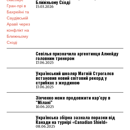
Ближньому Сході
15.03.2026
Севілья призначила аргентинця Алмейду
головним тренером
17.06.2025
Український школяр Матвій Строгалєв
встановив новий світовий рекорд у
стрибках з жердиною
17.06.2025
Зінченко може продовжити кар’єру в
“Мілані”
10.06.2025
Українська збірна зазнала поразки від
Канади на турнірі «Canadian Shield»
08.06.2025