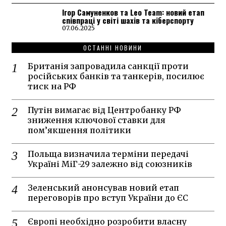
Ігор Самуненков та Leo Team: новий етап
співпраці у світі шахів та кіберспорту
07.06.2025
ОСТАННІ НОВИНИ
Британія запровадила санкції проти
російських банків та танкерів, посилює
тиск на РФ
Путін вимагає від Центробанку РФ
зниження ключової ставки для
пом’якшення політики
Польща визначила терміни передачі
Україні МіГ-29 залежно від союзників
Зеленський анонсував новий етап
переговорів про вступ України до ЄС
Європі необхідно розробити власну