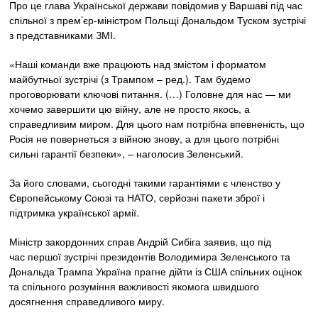
Про це глава Української держави повідомив у Варшаві під час
спільної з прем’єр-міністром Польщі Дональдом Туском зустрічі
з представниками ЗМІ.
«Наші команди вже працюють над змістом і форматом
майбутньої зустрічі (з Трампом – ред.). Там будемо
проговорювати ключові питання. (…) Головне для нас — ми
хочемо завершити цю війну, але не просто якось, а
справедливим миром. Для цього нам потрібна впевненість, що
Росія не повернеться з війною знову, а для цього потрібні
сильні гарантії безпеки», – наголосив Зеленський.
За його словами, сьогодні такими гарантіями є членство у
Європейському Союзі та НАТО, серйозні пакети зброї і
підтримка української армії.
Міністр закордонних справ Андрій Сибіга заявив, що під
час першої зустрічі президентів Володимира Зеленського та
Дональда Трампа Україна прагне дійти із США спільних оцінок
та спільного розуміння важливості якомога швидшого
досягнення справедливого миру.