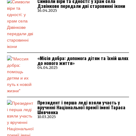
Символи віри та єдності: у храм села
Дзвінкове передали дві старовинні ікони
16.04.2025
«Місія добра: допомога дітям та їхній шлях
до нового життя»
04.04.2025
Президент і перша леді взяли участь у
врученні Національної премії імені Тараса
Шевченка
10.03.2025