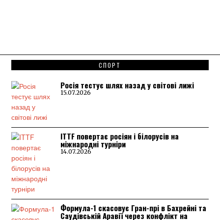
СПОРТ
Росія тестує шлях назад у світові лижі
15.07.2026
ITTF повертає росіян і білорусів на
міжнародні турніри
14.07.2026
Формула-1 скасовує Гран-прі в Бахрейні та
Саудівській Аравії через конфлікт на