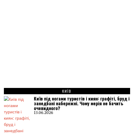
КИЇВ
Київ під ногами туристів і киян: графіті, бруд і
занедбані набережні. Чому мерія не бачить
очевидного?
13.06.2026