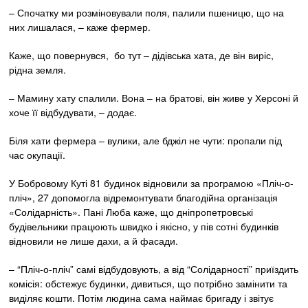
– Спочатку ми розміновували поля, палили пшеницю, що на
них лишалася, – каже фермер.
Каже, що повернувся, бо тут – дідівська хата, де він виріс,
рідна земля.
– Мамину хату спалили. Вона – на братові, він живе у Херсоні й
хоче її відбудувати, – додає.
Біля хати фермера – вулики, але бджіл не чути: пропали під
час окупації.
У Бобровому Куті 81 будинок відновили за програмою «Пліч-о-
пліч», 27 допомогла відремонтувати благодійна організація
«Солідарність». Пані Люба каже, що дніпропетровські
будівельники працюють швидко і якісно, у пів сотні будинків
відновили не лише дахи, а й фасади.
– “Пліч-о-пліч” самі відбудовують, а від “Солідарності” приїздить
комісія: обстежує будинки, дивиться, що потрібно замінити та
виділяє кошти. Потім людина сама наймає бригаду і звітує