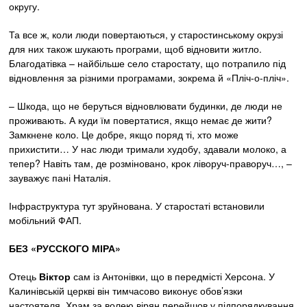
округу.
Та все ж, коли люди повертаються, у старостинському окрузі
для них також шукають програми, щоб відновити житло.
Благодатівка – найбільше село старостату, що потрапило під
відновлення за різними програмами, зокрема й «Пліч-о-пліч».
– Шкода, що не беруться відновлювати будинки, де люди не
проживають. А куди їм повертатися, якщо немає де жити?
Замкнене коло. Це добре, якщо поряд ті, хто може
прихистити… У нас люди тримали худобу, здавали молоко, а
тепер? Навіть там, де розміновано, крок ліворуч-праворуч…, –
зауважує пані Наталія.
Інфраструктура тут зруйнована. У старостаті встановили
мобільний ФАП.
БЕЗ «РУССКОГО МІРА»
Отець
Віктор
сам із Антонівки, що в передмісті Херсона. У
Калинівській церкві він тимчасово виконує обов’язки
настоятеля. Храм за волею вірян перейшов у підпорядкування