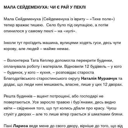
МАЛА СЕЙДЕМЕНУХА: ЧИ Є
РАЙ У ПЕКЛІ
Мала Сейдеменуха (Сейдеменуха із івриту – «Тихе поле»)
тепер вражає тишею. Село було під окупацією, а потім
опинилося у самому пеклі – на «нулі».
Інколи тут проїздить машина, вулицями ходять гуси, десь чути
корову, але людей – майже немає.
– Волонтерка Тата Кеплер допомогла перекрити будинки,
оплачувала роботу і матеріали. Відновили 12 будівель – у кого
– будинок, у кого – кухня, – розповідає староста
Благодатівського старостинського округу
Наталія Муравчук
та
додає, що люди нині мешкають, власне, лише у цих 12 дворах.
Решта будинків – вщент потрощені, або господарі не
повертаються. Усе заросло травою і бур’янами, десь видно
квіти – свідчення того, що тут колись дбали про красу. Чуєш
стукіт у дворах – але то лише вітер грається зі шматками бляхи.
Пані
Лариса
веде мене до свого двору, вірніше до того, що від