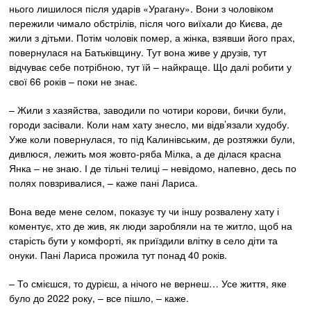
нього лишилося після ударів «Урагану». Вони з чоловіком
пережили чимало обстрілів, після чого виїхали до Києва, де
жили з дітьми. Потім чоловік помер, а жінка, взявши його прах,
повернулася на Батьківщину. Тут вона живе у друзів, тут
відчуває себе потрібною, тут їй – найкраще. Що далі робити у
свої 66 років – поки не знає.
– Жили з хазяйства, заводили по чотири корови, бички були,
городи засівали. Коли нам хату знесло, ми відв’язали худобу.
Уже коли повернулася, то під Калинівським, де розтяжки були,
дивлюся, лежить моя жовто-ряба Мілка, а де ділася красна
Янка – не знаю. І де тільні телиці – невідомо, напевно, десь по
полях повзривалися, – каже пані Лариса.
Вона веде мене селом, показує ту чи іншу розвалену хату і
коментує, хто де жив, як люди заробляли на те житло, щоб на
старість бути у комфорті, як приїздили влітку в село діти та
онуки. Пані Лариса прожила тут понад 40 років.
– То смієшся, то дурієш, а нічого не вернеш… Усе життя, яке
було до 2022 року, – все пішло, – каже.