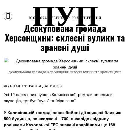
ПУП
10.05.2024
РЕГІОНИ
10 ХВ ЧИТАННЯ
Деокупована громада
Херсонщини: склеєні вулики та
зранені душі
Деокупована громада Херсонщини: склеєні вулики та зранені душі
ЖУРНАЛІСТ:
ГАННА ДАНИЛЮК
Усі 12 населених пунктів Калинівської громади пережили
окупацію, тут був “нуль” та “сіра зона”
У Калинівській громаді через бойові дії знищені близько
500 будинків, пошкоджені
–
700, внаслідок підриву
росіянами Каховської ГЕС визнані аварійними ще 168