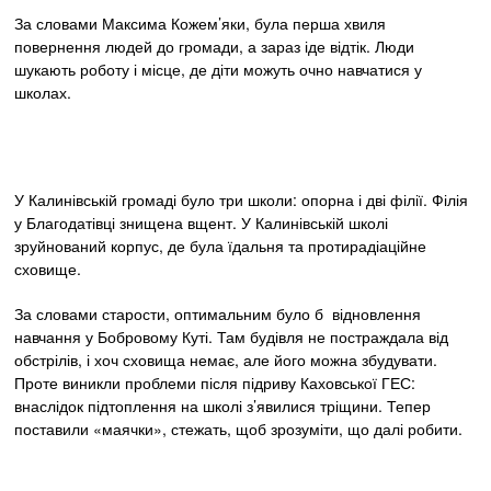
За словами Максима Кожем’яки, була перша хвиля
повернення людей до громади, а зараз іде відтік. Люди
шукають роботу і місце, де діти можуть очно навчатися у
школах.
У Калинівській громаді було три школи: опорна і дві філії. Філія
у Благодатівці знищена вщент. У Калинівській школі
зруйнований корпус, де була їдальня та протирадіаційне
сховище.
За словами старости, оптимальним було б відновлення
навчання у Бобровому Куті. Там будівля не постраждала від
обстрілів, і хоч сховища немає, але його можна збудувати.
Проте виникли проблеми після підриву Каховської ГЕС:
внаслідок підтоплення на школі з’явилися тріщини. Тепер
поставили «маячки», стежать, щоб зрозуміти, що далі робити.