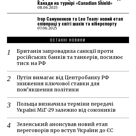
Канади на турнірі «Canadian Shield»
08.06.2025
Ігор Самуненков та Leo Team: новий етап
співпраці у світі шахів та кіберспорту
07.06.2025
ОСТАННІ НОВИНИ
Британія запровадила санкції проти
російських банків та танкерів, посилює
тиск на РФ
Путін вимагає від Центробанку РФ
зниження ключової ставки для
пом’якшення політики
Польща визначила терміни передачі
Україні МіГ-29 залежно від союзників
Зеленський анонсував новий етап
переговорів про вступ України до ЄС