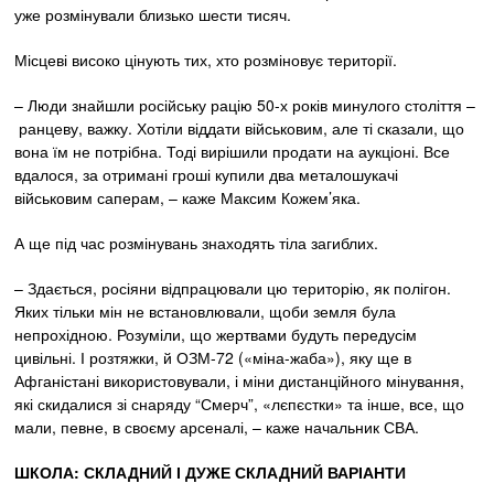
уже розмінували близько шести тисяч.
Місцеві високо цінують тих, хто розміновує території.
– Люди знайшли російську рацію 50-х років минулого століття –
ранцеву, важку. Хотіли віддати військовим, але ті сказали, що
вона їм не потрібна. Тоді вирішили продати на аукціоні. Все
вдалося, за отримані гроші купили два металошукачі
військовим саперам, – каже Максим Кожем’яка.
А ще під час розмінувань знаходять тіла загиблих.
– Здається, росіяни відпрацювали цю територію, як полігон.
Яких тільки мін не встановлювали, щоби земля була
непрохідною. Розуміли, що жертвами будуть передусім
цивільні. І розтяжки, й ОЗМ-72 («міна-жаба»), яку ще в
Афганістані використовували, і міни дистанційного мінування,
які скидалися зі снаряду “Смерч”, «лєпєстки» та інше, все, що
мали, певне, в своєму арсеналі, – каже начальник СВА.
ШКОЛА:
СКЛАДНИЙ І ДУЖЕ СКЛАДНИЙ ВАРІАНТИ