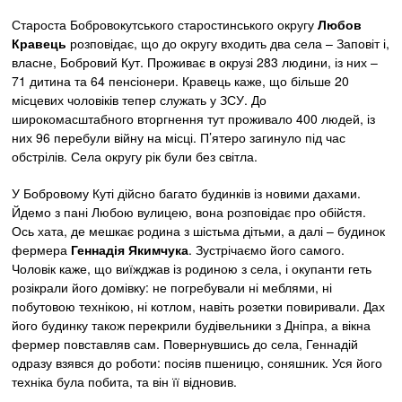
Староста Бобровокутського старостинського округу
Любов
Кравець
розповідає, що до округу входить два села – Заповіт і,
власне, Бобровий Кут. Проживає в окрузі 283 людини, із них –
71 дитина та 64 пенсіонери. Кравець каже, що більше 20
місцевих чоловіків тепер служать у ЗСУ. До
широкомасштабного вторгнення тут проживало 400 людей, із
них 96 перебули війну на місці. П’ятеро загинуло під час
обстрілів. Села округу рік були без світла.
У Бобровому Куті дійсно багато будинків із новими дахами.
Йдемо з пані Любою вулицею, вона розповідає про обійстя.
Ось хата, де мешкає родина з шістьма дітьми, а далі – будинок
фермера
Геннадія Якимчука
. Зустрічаємо його самого.
Чоловік каже, що виїжджав із родиною з села, і окупанти геть
розікрали його домівку: не погребували ні меблями, ні
побутовою технікою, ні котлом, навіть розетки повиривали. Дах
його будинку також перекрили будівельники з Дніпра, а вікна
фермер повставляв сам. Повернувшись до села, Геннадій
одразу взявся до роботи: посіяв пшеницю, соняшник. Уся його
техніка була побита, та він її відновив.