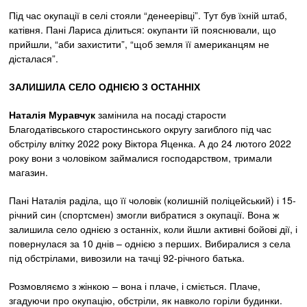
Під час окупації в селі стояли “денеерівці”. Тут був їхній штаб,
катівня. Пані Лариса ділиться: окупанти їй пояснювали, що
прийшли, “аби захистити”, “щоб земля її американцям не
дісталася”.
ЗАЛИШИЛА СЕЛО ОДНІЄЮ З ОСТАННІХ
Наталія Муравчук
замінила на посаді старости
Благодатівського старостинського округу загиблого під час
обстрілу влітку 2022 року Віктора Яценка. А до 24 лютого 2022
року вони з чоловіком займалися господарством, тримали
магазин.
Пані Наталія раділа, що її чоловік (колишній поліцейський) і 15-
річний син (спортсмен) змогли вибратися з окупації. Вона ж
залишила село однією з останніх, коли йшли активні бойові дії, і
повернулася за 10 днів – однією з перших. Вибиралися з села
під обстрілами, вивозили на тачці 92-річного батька.
Розмовляємо з жінкою – вона і плаче, і сміється. Плаче,
згадуючи про окупацію, обстріли, як навколо горіли будинки.