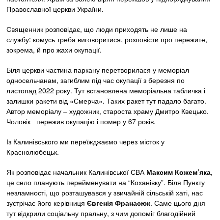
Православної церкви України.
Священник розповідає, що люди приходять не лише на
службу: комусь треба виговоритися, розповісти про пережите,
зокрема, й про жахи окупації.
Біля церкви частина паркану перетворилася у меморіал
односельчанам, загиблим під час окупації з березня по
листопад 2022 року. Тут встановлена меморіальна табличка і
залишки ракети від «Смерча». Таких ракет тут падало багато.
Автор меморіалу – художник, староста храму Дмитро Квецько.
Чоловік пережив окупацію і помер у 67 років.
Із Калинівського ми переїжджаємо через місток у
Краснолюбецьк.
Як розповідає начальник Калинівської СВА
Максим Кожем’яка
,
це село планують перейменувати на “Коханівку”. Біля Пункту
незламності, що розташувався у звичайній сільській хаті, нас
зустрічає його керівниця
Євгенія Франасюк
. Саме цього дня
тут відкрили соціальну пральну, з чим допоміг благодійний