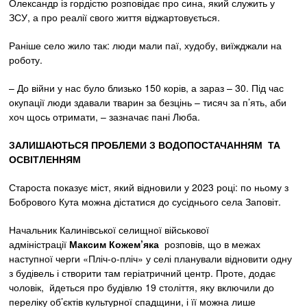
Олександр із гордістю розповідає про сина, який служить у
ЗСУ, а про реалії свого життя віджартовується.
Раніше село жило так: люди мали паї, худобу, виїжджали на
роботу.
– До війни у нас було близько 150 корів, а зараз – 30. Під час
окупації люди здавали тварин за безцінь – тисяч за п’ять, аби
хоч щось отримати, – зазначає пані Люба.
ЗАЛИШАЮТЬСЯ ПРОБЛЕМИ З ВОДОПОСТАЧАННЯМ ТА
ОСВІТЛЕННЯМ
Староста показує міст, який відновили у 2023 році: по ньому з
Бобрового Кута можна дістатися до сусіднього села Заповіт.
Начальник Калинівської селищної військової
адміністрації
Максим Кожем’яка
розповів, що в межах
наступної черги «Пліч-о-пліч» у селі планували відновити одну
з будівель і створити там геріатричний центр. Проте, додає
чоловік, йдеться про будівлю 19 століття, яку включили до
переліку об’єктів культурної спадщини, і її можна лише