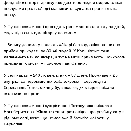
фонд «Волонтер». Зранку вже десятеро людей скористалися
послугами пральної, дві машинки та сушарка працюють на
повну.
У Пункті незламності проводять різноманітні заняття для дітей,
сюди підвозять гуманітарну допомогу.
– Велику допомогу надають «Лікарі без кордонів», до них на
прийом приходять по 30-40 людей. У Калинівське таки
далеченько йти до лікаря, а тут на місці приймають. Психологи
приїздять, юристи, – пояснює пані Євгенія.
У селі наразі – 240 людей, із них – 37 дітей. Проживає й 25
внутрішньо-переміщених осіб, зокрема – херсонці та
бериславці. Їх поселили у будинки, звідки місцеві виїхали –
власники не проти.
У Пункті незламності зустріли пані
Тетяну
, яка виїхала з
Новоберислава. Жінка тихенько розповідає про розбиту хату в
рідному селі, каже, що немає вже й батьківської хати у
Бериславі.