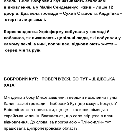
осель. Село Бобровий Кут називають еталоном
відновлення, а у Малій Сейдеменусі «живі» лише 12
дворів. Два села громади
–
Сухий Ставок та Андріївка
–
стерті з лиця землі.
Кореспондентка Укрінформу побувала у громаді й
побачила, як виживають цивільні люди, які побували у
самому пеклі, а нині, попри все, відновлюють життя
–
серед мін та руїн.
БОБРОВИЙ КУТ: “ПОВЕРНУВСЯ, БО ТУТ
– ДІДІВСЬКА
ХАТА”
Ми їдемо з боку Миколаївщини, і перший населений пункт
Калинівської громади – Бобровий Кут (ще кажуть Бекут). У
Вікіпедії можна прочитати, що це – колишня німецько-
єврейська колонія. Вважається, що село взірцеве в плані
відновлення. До слова, за програмою «Пліч-о-пліч» тут
працювала Дніпропетровська область.