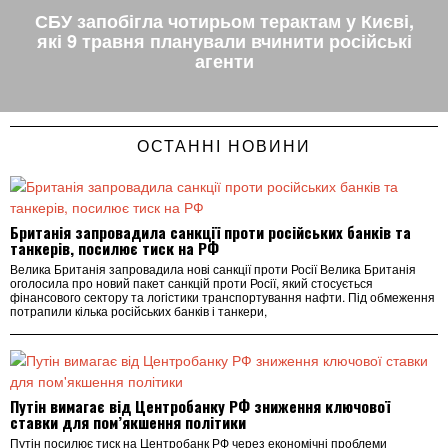
СБУ запобігла чотирьом терактам у Києві,
які 9 травня планували вчинити російські
агенти
ОСТАННІ НОВИНИ
Британія запровадила санкції проти російських банків та
танкерів, посилює тиск на РФ
Велика Британія запровадила нові санкції проти Росії Велика Британія
оголосила про новий пакет санкцій проти Росії, який стосується
фінансового сектору та логістики транспортування нафти. Під обмеження
потрапили кілька російських банків і танкери,
Путін вимагає від Центробанку РФ зниження ключової
ставки для пом’якшення політики
Путін посилює тиск на Центробанк РФ через економічні проблеми