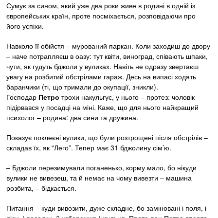
Сумує за сином, який уже два роки живе в родині в одній із
європейських країн, проте посміхається, розповідаючи про
його успіхи.
Навколо її обійстя – мурований паркан. Коли заходиш до двору
– наче потрапляєш в оазу: тут квіти, виноград, співають шпаки,
чути, як гудуть бджоли у вуликах. Навіть не одразу звертаєш
увагу на розбитий обстрілами гараж. Десь на випасі ходять
баранчики (ті, що тримали до окупації, зникли).
Господар
Петро
трохи накульгує, у нього – протез: чоловік
підірвався у посадці на міні. Каже, що для нього найкращий
психолог – родина: два сини та дружина.
Показує поклеєні вулики, що були розтрощені після обстрілів –
складав їх, як “Лего”. Тепер має 31 бджолину сім’ю.
– Бджоли перезимували поганенько, корму мало, бо нікуди
вулики не вивезеш, та й немає на чому вивезти – машина
розбита, – бідкається.
Питання – куди вивозити, дуже складне, бо заміновані і поля, і