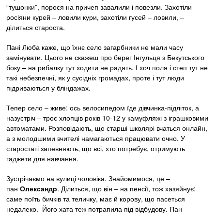
“тушонки”, порося на причеп завалили і повезли. Захотіли
росіяни курей – ловили кури, захотіли гусей – ловили, –
ділиться староста.
Пані Люба каже, що їхнє село загарбники не мали часу
замінувати. Цього не скажеш про берег Інгульця з Бекутського
боку – на рибалку тут ходити не радять. І хоч поля і степ тут не
такі небезпечні, як у сусідніх громадах, проте і тут люди
підриваються у бліндажах.
Тепер село – живе: ось велосипедом їде дівчинка-підліток, а
назустріч – троє хлопців років 10-12 у камуфляжі з іграшковими
автоматами. Розповідають, що старші школярі вчаться онлайн,
а з молодшими вчителі намагаються працювати очно. У
старостаті запевняють, що всі, хто потребує, отримують
гаджети для навчання.
Зустрічаємо на вулиці чоловіка. Знайомимося, це –
пан
Олександр
. Ділиться, що він – на пенсії, тож хазяйнує:
саме поїть бичків та теличку, має й корову, що пасеться
недалеко. Його хата теж потрапила під відбудову. Пан