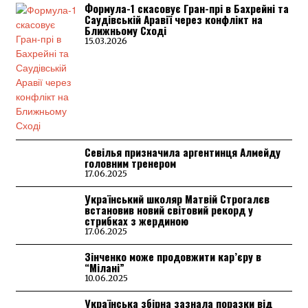
Формула-1 скасовує Гран-прі в Бахрейні та
Саудівській Аравії через конфлікт на
Ближньому Сході
15.03.2026
Севілья призначила аргентинця Алмейду
головним тренером
17.06.2025
Український школяр Матвій Строгалєв
встановив новий світовий рекорд у
стрибках з жердиною
17.06.2025
Зінченко може продовжити кар’єру в
“Мілані”
10.06.2025
Українська збірна зазнала поразки від