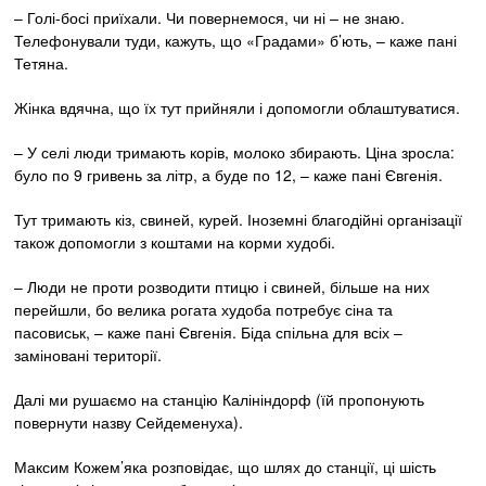
– Голі-босі приїхали. Чи повернемося, чи ні – не знаю.
Телефонували туди, кажуть, що «Градами» б’ють, – каже пані
Тетяна.
Жінка вдячна, що їх тут прийняли і допомогли облаштуватися.
– У селі люди тримають корів, молоко збирають. Ціна зросла:
було по 9 гривень за літр, а буде по 12, – каже пані Євгенія.
Тут тримають кіз, свиней, курей. Іноземні благодійні організації
також допомогли з коштами на корми худобі.
– Люди не проти розводити птицю і свиней, більше на них
перейшли, бо велика рогата худоба потребує сіна та
пасовиськ, – каже пані Євгенія. Біда спільна для всіх –
заміновані території.
Далі ми рушаємо на станцію Калініндорф (їй пропонують
повернути назву Сейдеменуха).
Максим Кожем’яка розповідає, що шлях до станції, ці шість