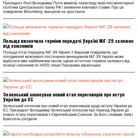
Президент Росії Володимир Путін вимагає перегляду жорсткої монетарної
політики Центрального банку РФ і зниження ключової ставки. Про це
повідомляє Bloomberg, вказуючи на зростання
Польща визначила терміни передачі Україні МіГ-29 залежно
від союзників
Польща готує передачу МіГ-29 Україні У Варшаві повідомили, що
погодження можливого постачання винищувачів МіГ-29 Україні може
відбутися вже найближчим часом, однак остаточні терміни залежать від
позиції союзників по НАТО, пише Панорама українських
Зеленський анонсував новий етап переговорів про вступ
України до ЄС
Зеленський оголосив про новий етап переговорів щодо вступу України до
ЄС Президент Володимир Зеленський оголосив про перехід України до
нового етапу переговорів з Європейським Союзом. За його словами, Київ і
Брюссель узгодили