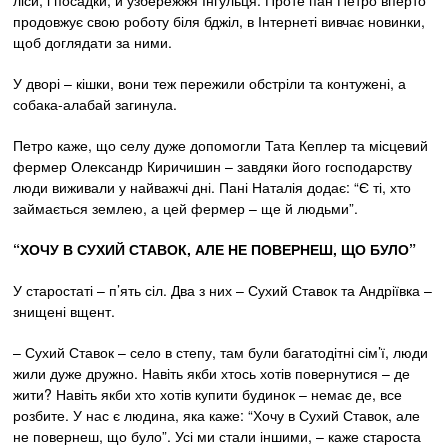
ліси, і посадки, й узбережжя Інгульця. Проте пан Петро вперто
продовжує свою роботу біля бджіл, в Інтернеті вивчає новинки,
щоб доглядати за ними.
У дворі – кішки, вони теж пережили обстріли та контужені, а
собака-алабай загинула.
Петро каже, що селу дуже допомогли Тата Кеплер та місцевий
фермер Олександр Киричишин – завдяки його господарству
люди виживали у найважчі дні. Пані Наталія додає: “Є ті, хто
займається землею, а цей фермер – ще й людьми”.
“ХОЧУ В СУХИЙ СТАВОК, АЛЕ НЕ ПОВЕРНЕШ, ЩО БУЛО”
У старостаті – п’ять сіл. Два з них – Сухий Ставок та Андріївка –
знищені вщент.
– Сухий Ставок – село в степу, там були багатодітні сім’ї, люди
жили дуже дружно. Навіть якби хтось хотів повернутися – де
жити? Навіть якби хто хотів купити будинок – немає де, все
розбите. У нас є людина, яка каже: “Хочу в Сухий Ставок, але
не повернеш, що було”. Усі ми стали іншими, – каже староста