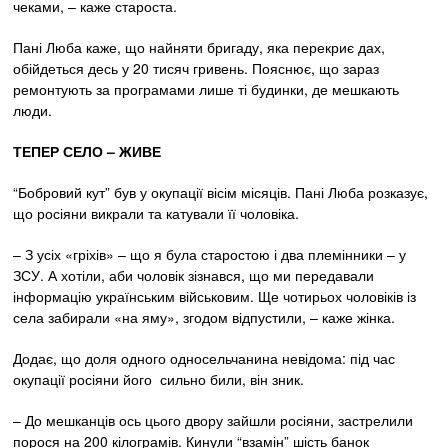
чеками, – каже староста.
Пані Люба каже, що найняти бригаду, яка перекриє дах,
обійдеться десь у 20 тисяч гривень. Пояснює, що зараз
ремонтують за програмами лише ті будинки, де мешкають
люди.
ТЕПЕР СЕЛО
– ЖИВЕ
“Бобровий кут” був у окупації вісім місяців. Пані Люба розказує,
що росіяни викрали та катували її чоловіка.
– З усіх «гріхів» – що я була старостою і два племінники – у
ЗСУ. А хотіли, аби чоловік зізнався, що ми передавали
інформацію українським військовим. Ще чотирьох чоловіків із
села забирали «на яму», згодом відпустили, – каже жінка.
Додає, що доля одного односельчанина невідома: під час
окупації росіяни його сильно били, він зник.
– До мешканців ось цього двору зайшли росіяни, застрелили
порося на 200 кілограмів. Кинули “взамін” шість банок