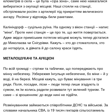
кілометрів із села – це була «сіра зона», саме нею намагалися
вибиратися з окупації місцеві. Наші стояли на станції,
обстрілювали росіян з артилерії під прикриттям величезного
ангару. Росіяни у відповідь били ракетами.
Калініндорф – суцільна руїна. На одному з вікон станції – напис
“міни”. Проте нині станція – це про те, що життя повертається.
Адже звідси приміським потягом місцеві можуть тепер дістатися
до Миколаєва чи Снігурівки. Кажуть – хто до стоматолога, хто
до нотаріуса, а дівчата й до салону краси їздять.
МЕТАЛОШУКАЧІ ТА АУКЦІОН
По всій громаді – стрічки та таблички, що попереджають про
мінну небезпеку. Узбережжя Інгульця небезпечне, бо міни – й у
воді, й на березі. Місцеві кажуть, що буває мінування і в три
ряди. Поля, посадки, ліски – люди тепер лише згадують із
сумом, як їм колись радили розвивати тут зелений туризм. Те
саме – зі зрошенням: до води нині не підійти.
Розмінуванням займаються співробітники ДСНС та військові. За
словами начальника СВА, із 19 тисяч гектарів сільгоспземель