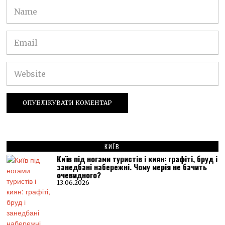
КИЇВ
Київ під ногами туристів і киян: графіті, бруд і
занедбані набережні. Чому мерія не бачить
очевидного?
13.06.2026