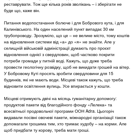
реставрувати. Тож ще кілька років зволікань – і зберігати не
буде що, каже він.
Питання водопостачання болюче і для Бобрового кута, і для
Калинівського. На один населений пункт випадає 30 км
трубопроводу. Зрозуміло, що це – не велике місто, тому коштів
на відновлення системи від «а» до «я» не знайти. Але у
селищній військовій адміністрації думають про проєкт
відновлення однієї з свердловин, щоб частково покрити
потреби громади у питній воді. Кажуть, що дуже треба
провести геологічну розвідку, щоб не викидати грошей на вітер.
У Бобровому Куті просять зробити свердловини для 15
будинків, які не мають води. Місцеві також кажуть, що треба
відновити освітлення вулиць. Усе впирається у кошти.
Місцеві отримують двічі на місяць гуманітарну допомогу:
продуктові пакети від благодійного фонду «Лелека» та
всесвітньої продовольчої програми ООН Adra. Цьогоріч
видавали посівні овочеві пакети, міжнародні організації також
допомагали грошима тим, хто тримає худобу – на корми. Але
щоб придбати ту корову, треба мати гроші.