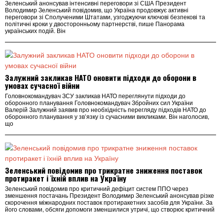
Зеленський анонсував інтенсивні переговори зі США Президент
Володимир Зеленський повідомив, що Україна продовжує активні
переговори зі Сполученими Штатами, узгоджуючи ключові безпекові та
політичні кроки у двосторонньому партнерстві, пише Панорама
українських подій. Він
Залужний закликав НАТО оновити підходи до оборони в
умовах сучасної війни
Головнокомандувач ЗСУ закликав НАТО переглянути підходи до
оборонного планування Головнокомандувач Збройних сил України
Валерій Залужний заявив про необхідність перегляду підходів НАТО до
оборонного планування у зв’язку із сучасними викликами. Він наголосив,
що
Зеленський повідомив про трикратне зниження поставок
протиракет і їхній вплив на Україну
Зеленський повідомив про критичний дефіцит систем ППО через
зменшення постачань Президент Володимир Зеленський анонсував різке
скорочення міжнародних поставок протиракетних засобів для України. За
його словами, обсяги допомоги зменшилися утричі, що створює критичний