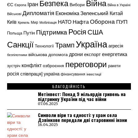
Безпека
Війна
Іран
ЄС
Вибори
Європа
Війна в Україні
Дипломатія
Економіка
Зеленський
Китай
Військові
Оборона
НАТО
ПУП
Нафта
Київ
Кремль
Мир
Мобілізація
Росія
США
Підтримка
Путін
Польща
Україна
Санкції
Трамп
агресія
Технології
енергетика
дрони
експорт
військова допомога
безпілотники
переговори
конфлікт
озброєння
зустріч
ракети
росія
україна
співпраця]
фінансування
інвестиції
БЛАГОДІЙНІСТЬ
Метінвест: Понад 9 мільярдів гривень на
підтримку України під час війни
07.06.2025
Символи віри та єдності: у храм села
Дзвінкове передали дві старовинні ікони
16.04.2025