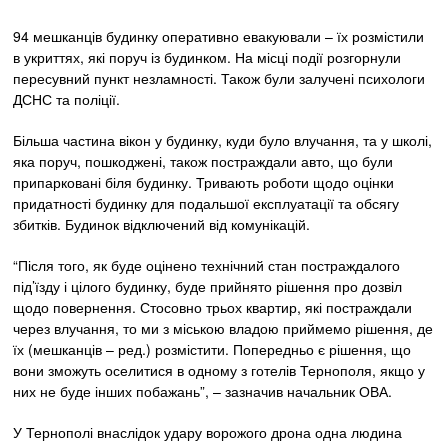
94 мешканців будинку оперативно евакуювали – їх розмістили
в укриттях, які поруч із будинком. На місці події розгорнули
пересувний пункт незламності. Також були залучені психологи
ДСНС та поліції.
Більша частина вікон у будинку, куди було влучання, та у школі,
яка поруч, пошкоджені, також постраждали авто, що були
припарковані біля будинку. Тривають роботи щодо оцінки
придатності будинку для подальшої експлуатації та обсягу
збитків. Будинок відключений від комунікацій.
“Після того, як буде оцінено технічний стан постраждалого
під’їзду і цілого будинку, буде прийнято рішення про дозвіл
щодо повернення. Стосовно трьох квартир, які постраждали
через влучання, то ми з міською владою приймемо рішення, де
їх (мешканців – ред.) розмістити. Попередньо є рішення, що
вони зможуть оселитися в одному з готелів Тернополя, якщо у
них не буде інших побажань”, – зазначив начальник ОВА.
У Тернополі внаслідок удару ворожого дрона одна людина