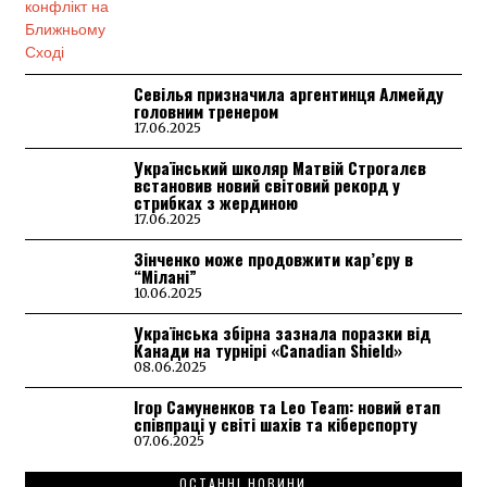
Севілья призначила аргентинця Алмейду
головним тренером
17.06.2025
Український школяр Матвій Строгалєв
встановив новий світовий рекорд у
стрибках з жердиною
17.06.2025
Зінченко може продовжити кар’єру в
“Мілані”
10.06.2025
Українська збірна зазнала поразки від
Канади на турнірі «Canadian Shield»
08.06.2025
Ігор Самуненков та Leo Team: новий етап
співпраці у світі шахів та кіберспорту
07.06.2025
ОСТАННІ НОВИНИ