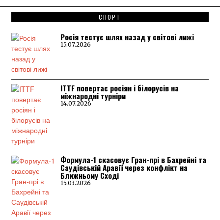
СПОРТ
Росія тестує шлях назад у світові лижі
15.07.2026
ITTF повертає росіян і білорусів на
міжнародні турніри
14.07.2026
Формула-1 скасовує Гран-прі в Бахрейні та
Саудівській Аравії через конфлікт на
Ближньому Сході
15.03.2026