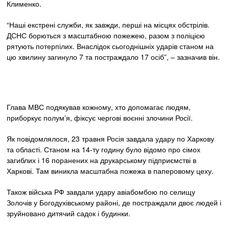
Клименко.
“Наші екстрені служби, як завжди, перші на місцях обстрілів.
ДСНС борються з масштабною пожежею, разом з поліцією
рятують потерпілих. Внаслідок сьогоднішніх ударів станом на
цю хвилину загинуло 7 та постраждало 17 осіб”, – зазначив він.
Глава МВС подякував кожному, хто допомагає людям,
приборкує полумʼя, фіксує чергові воєнні злочини Росії.
Як повідомлялося, 23 травня Росія завдала удару по Харкову
та області. Станом на 14-ту годину було відомо про сімох
загиблих і 16 поранених на друкарському підприємстві в
Харкові. Там виникла масштабна пожежа в паперовому цеху.
Також війська РФ завдали удару авіабомбою по селищу
Золочів у Богодухівському районі, де постраждали двоє людей і
зруйновано дитячий садок і будинки.