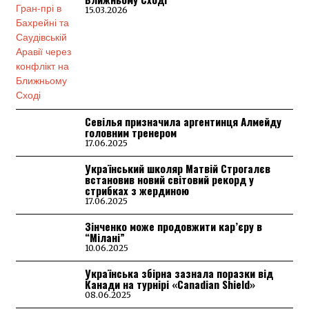
15.03.2026
Севілья призначила аргентинця Алмейду
головним тренером
17.06.2025
Український школяр Матвій Строгалєв
встановив новий світовий рекорд у
стрибках з жердиною
17.06.2025
Зінченко може продовжити кар’єру в
“Мілані”
10.06.2025
Українська збірна зазнала поразки від
Канади на турнірі «Canadian Shield»
08.06.2025