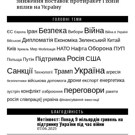
зниження поставок протиракет і їхній
вплив на Україну
ГОЛОВНІ ТЕМИ
Безпека
Війна
Іран
ЄС
Вибори
Європа
Війна в Україні
Дипломатія
Економіка
Зеленський
Китай
Військові
Оборона
НАТО
ПУП
Нафта
Київ
Кремль
Мир
Мобілізація
Росія
США
Підтримка
Путін
Польща
Україна
Санкції
Трамп
агресія
Технології
енергетика
дрони
експорт
військова допомога
безпілотники
переговори
конфлікт
озброєння
зустріч
ракети
росія
україна
співпраця]
фінансування
інвестиції
БЛАГОДІЙНІСТЬ
Метінвест: Понад 9 мільярдів гривень на
підтримку України під час війни
07.06.2025