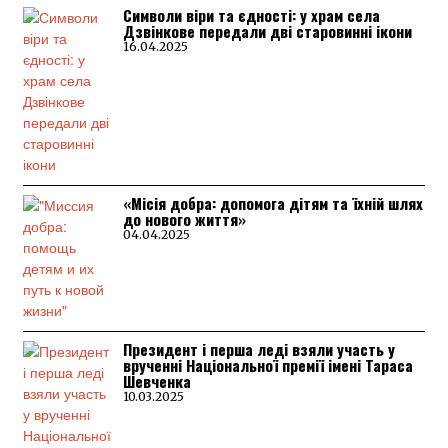
Символи віри та єдності: у храм села
Дзвінкове передали дві старовинні ікони
16.04.2025
«Місія добра: допомога дітям та їхній шлях
до нового життя»
04.04.2025
Президент і перша леді взяли участь у
врученні Національної премії імені Тараса
Шевченка
10.03.2025