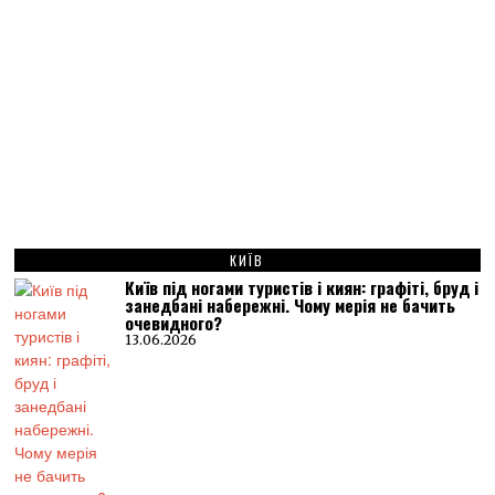
КИЇВ
Київ під ногами туристів і киян: графіті, бруд і
занедбані набережні. Чому мерія не бачить
очевидного?
13.06.2026