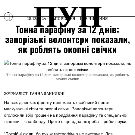
ПУП
18.12.2024
ЗАПОРІЖЖЯ
1 ХВ ЧИТАННЯ
Тонна парафіну за 12 днів:
запорізькі волонтери показали,
як роблять окопні свічки
Тонна парафіну за 12 днів: запорізькі волонтери показали, як роблять
окопні свічки
ЖУРНАЛІСТ:
ГАННА ДАНИЛЮК
На всіх ділянках фронту нині мають особливий попит
маскувальні сітки та окопні свічки. Запорізькі волонтери
оголосили збір грошей на придбання парафіну та спеціальної
тканини – спанбонду. Проте є ще одна потреба – робочі руки.
“Потрібні люди, бо рук катастрофічно не вистачає. Для