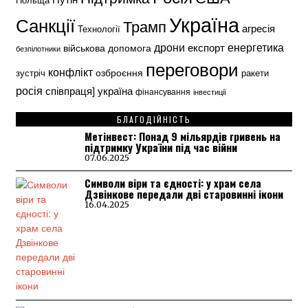
Україна
Санкції
Трамп
агресія
Технології
енергетика
дрони
експорт
військова допомога
безпілотники
переговори
конфлікт
озброєння
зустріч
ракети
росія
україна
співпраця]
фінансування
інвестиції
БЛАГОДІЙНІСТЬ
Метінвест: Понад 9 мільярдів гривень на
підтримку України під час війни
07.06.2025
Символи віри та єдності: у храм села
Дзвінкове передали дві старовинні ікони
16.04.2025