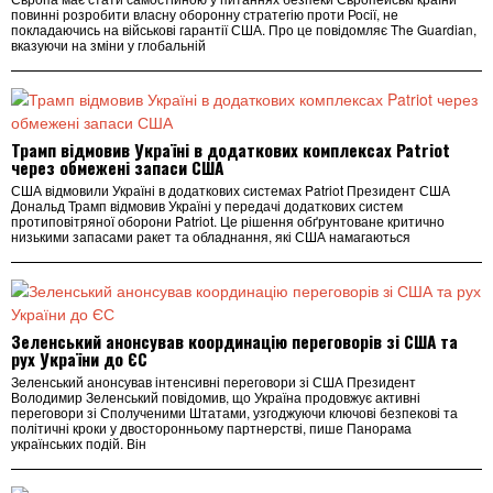
повинні розробити власну оборонну стратегію проти Росії, не
покладаючись на військові гарантії США. Про це повідомляє The Guardian,
вказуючи на зміни у глобальній
Трамп відмовив Україні в додаткових комплексах Patriot
через обмежені запаси США
США відмовили Україні в додаткових системах Patriot Президент США
Дональд Трамп відмовив Україні у передачі додаткових систем
протиповітряної оборони Patriot. Це рішення обґрунтоване критично
низькими запасами ракет та обладнання, які США намагаються
Зеленський анонсував координацію переговорів зі США та
рух України до ЄС
Зеленський анонсував інтенсивні переговори зі США Президент
Володимир Зеленський повідомив, що Україна продовжує активні
переговори зі Сполученими Штатами, узгоджуючи ключові безпекові та
політичні кроки у двосторонньому партнерстві, пише Панорама
українських подій. Він