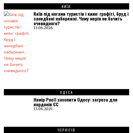
КИЇВ
Київ під ногами туристів і киян: графіті, бруд і
занедбані набережні. Чому мерія не бачить
очевидного?
13.06.2026
ОДЕСА
Намір Росії захопити Одесу: загроза для
кордонів ЄС
13.06.2025
ЧЕРНІГІВ