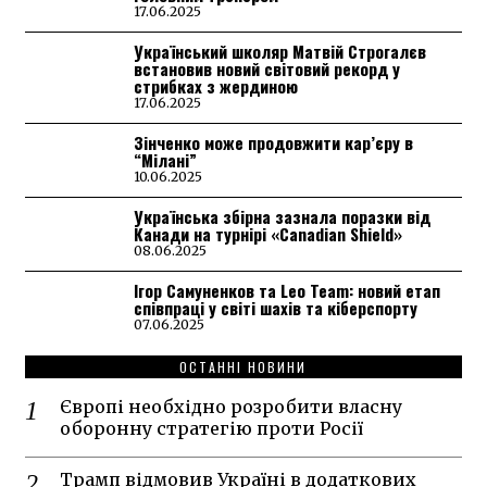
17.06.2025
Український школяр Матвій Строгалєв
встановив новий світовий рекорд у
стрибках з жердиною
17.06.2025
Зінченко може продовжити кар’єру в
“Мілані”
10.06.2025
Українська збірна зазнала поразки від
Канади на турнірі «Canadian Shield»
08.06.2025
Ігор Самуненков та Leo Team: новий етап
співпраці у світі шахів та кіберспорту
07.06.2025
ОСТАННІ НОВИНИ
Європі необхідно розробити власну
оборонну стратегію проти Росії
Трамп відмовив Україні в додаткових