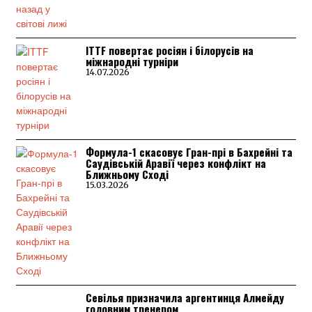
ITTF повертає росіян і білорусів на
міжнародні турніри
14.07.2026
Формула-1 скасовує Гран-прі в Бахрейні та
Саудівській Аравії через конфлікт на
Ближньому Сході
15.03.2026
Севілья призначила аргентинця Алмейду
головним тренером