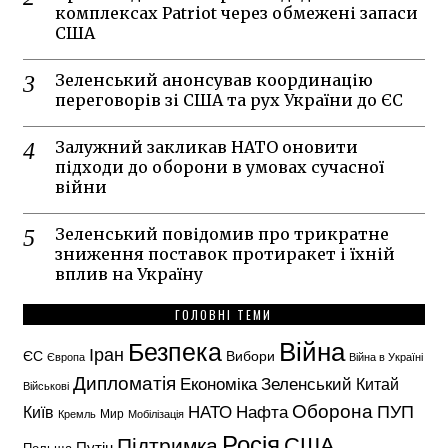
комплексах Patriot через обмежені запаси
США
Зеленський анонсував координацію
переговорів зі США та рух України до ЄС
Залужний закликав НАТО оновити
підходи до оборони в умовах сучасної
війни
Зеленський повідомив про трикратне
зниження поставок протиракет і їхній
вплив на Україну
ГОЛОВНІ ТЕМИ
Безпека
Війна
Іран
ЄС
Вибори
Європа
Війна в Україні
Дипломатія
Економіка
Зеленський
Китай
Військові
Оборона
НАТО
ПУП
Нафта
Київ
Кремль
Мир
Мобілізація
Росія
США
Підтримка
Путін
Польща