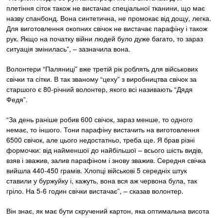
плетіння сіток також не вистачає спеціальної тканини, що має
назву спанбонд. Вона синтетична, не промокає від дощу, легка.
Для виготовлення окопних свічок не вистачає парафіну і також
рук. Якщо на початку війни людей було дуже багато, то зараз
ситуація змінилась”, – зазначила вона.
Волонтери “Паляниці” вже третій рік роблять для військових
свічки та сітки. В так званому “цеху” з виробництва свічок за
старшого є 80-річний волонтер, якого всі називають “Дядя
Федя”.
“За день раніше робив 600 свічок, зараз менше, то одного
немає, то іншого. Тони парафіну вистачить на виготовлення
6500 свічок, але цього недостатньо, треба ще. Я брав різні
формочки: від найменшої до найбільшої – всього шість видів,
взяв і зважив, залив парафіном і знову зважив. Середня свічка
вийшла 440-450 грамів. Хлопці військові 5 середніх штук
ставили у буржуйку і, кажуть, вона вся аж червона була, так
гріло. На 5-6 годин свічки вистачає”, – сказав волонтер.
Він знає, як має бути скручений картон, яка оптимальна висота