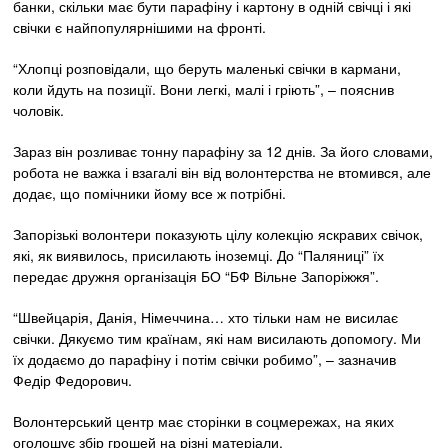
банки, скільки має бути парафіну і картону в одній свічці і які
свічки є найпопулярнішими на фронті.
“Хлопці розповідали, що беруть маленькі свічки в кармани,
коли йдуть на позиції. Вони легкі, малі і гріють”, – пояснив
чоловік.
Зараз він розливає тонну парафіну за 12 днів. За його словами,
робота не важка і взагалі він від волонтерства не втомився, але
додає, що помічники йому все ж потрібні.
Запорізькі волонтери показують цілу колекцію яскравих свічок,
які, як виявилось, присилають іноземці. До “Паляниці” їх
передає дружня організація БО “БФ Вільне Запоріжжя”.
“Швейцарія, Данія, Німеччина… хто тільки нам не висилає
свічки. Дякуємо тим країнам, які нам висилають допомогу. Ми
їх додаємо до парафіну і потім свічки робимо”, – зазначив
Федір Федорович.
Волонтерський центр має сторінки в соцмережах, на яких
оголошує збір грошей на різні матеріали.