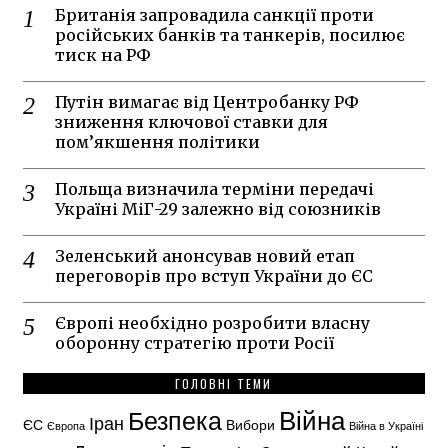
Британія запровадила санкції проти
російських банків та танкерів, посилює
тиск на РФ
Путін вимагає від Центробанку РФ
зниження ключової ставки для
пом’якшення політики
Польща визначила терміни передачі
Україні МіГ-29 залежно від союзників
Зеленський анонсував новий етап
переговорів про вступ України до ЄС
Європі необхідно розробити власну
оборонну стратегію проти Росії
ГОЛОВНІ ТЕМИ
Безпека
Війна
Іран
ЄС
Вибори
Європа
Війна в Україні