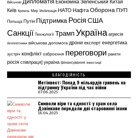
Дипломатія
Економіка
Зеленський
Китай
Військові
Оборона
НАТО
ПУП
Нафта
Київ
Кремль
Мир
Мобілізація
Росія
США
Підтримка
Путін
Польща
Україна
Санкції
Трамп
агресія
Технології
енергетика
дрони
експорт
військова допомога
безпілотники
переговори
конфлікт
озброєння
зустріч
ракети
росія
україна
співпраця]
фінансування
інвестиції
БЛАГОДІЙНІСТЬ
Метінвест: Понад 9 мільярдів гривень на
підтримку України під час війни
07.06.2025
Символи віри та єдності: у храм села
Дзвінкове передали дві старовинні ікони
16.04.2025