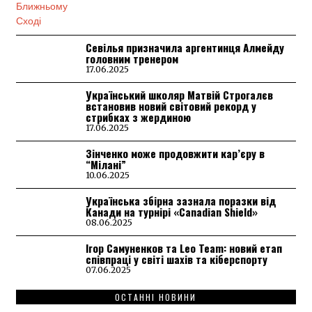
Севілья призначила аргентинця Алмейду
головним тренером
17.06.2025
Український школяр Матвій Строгалєв
встановив новий світовий рекорд у
стрибках з жердиною
17.06.2025
Зінченко може продовжити кар’єру в
“Мілані”
10.06.2025
Українська збірна зазнала поразки від
Канади на турнірі «Canadian Shield»
08.06.2025
Ігор Самуненков та Leo Team: новий етап
співпраці у світі шахів та кіберспорту
07.06.2025
ОСТАННІ НОВИНИ