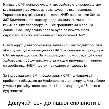
Раніше у САП поінформували, що здійснюють процесуальне
керівництво у досудовому розслідуванні, яке проводить
Управління внутрішнього контролю НАБУ за статтями 364 та
387 Кримінального кодексу щодо можливого вчинення
кримінальних правопорушень співробітниками бюро. За
даними САП, відповідна справа була розпочата після
службової записки викривача – співробітника НАБУ.
В антикорупційній прокуратурі запевнили, що жодних обшуків
або слідчих дій в приміщеннях НАБУ за ініціативою прокурорів
САП не проводилося. За інформацією прокурорів, у цій справі
здійснювався обшук виключно за місцем проживання чинного
співробітника НАБУ – детектива одного з підрозділів.
За інформацією у ЗМІ, представники САП та Нацполіції
прийшли з обшуками до Національного антикорупційного бюро
у межах розслідування про витік інформації щодо “Великого
будівництва”.
Долучайтеся до нашої спільноти в