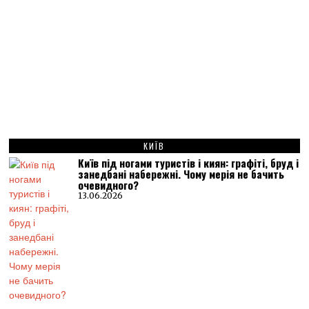
КИЇВ
Київ під ногами туристів і киян: графіті, бруд і
занедбані набережні. Чому мерія не бачить
очевидного?
13.06.2026