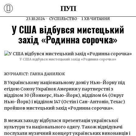
ПУП
23.10.2024
СУСПІЛЬСТВО
1 ХВ ЧИТАННЯ
У США відбувся мистецький
захід «Родинна сорочка»
У США відбувся мистецький захід «Родинна сорочка»
ЖУРНАЛІСТ:
ГАННА ДАНИЛЮК
В Українському національному домі у Нью-Йорку під
егідою Союзу Українок Америки у партнерстві з
відділом 30 (Йонкерс, Нью-Йорк), відділом 64 (Округ
Нью-Йорк) і відділом 147 (Остін і Сан-Антоніо, Техас)
пройшов мистецький захід «Родинна сорочка».
В межах заходу відбулася презентація української
культури та національного одягу. Також відвідувачі
послухали музичний концерт українських виконавців і