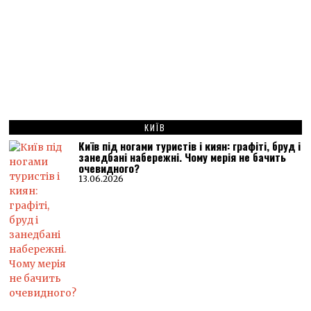
КИЇВ
Київ під ногами туристів і киян: графіті, бруд і
занедбані набережні. Чому мерія не бачить
очевидного?
13.06.2026