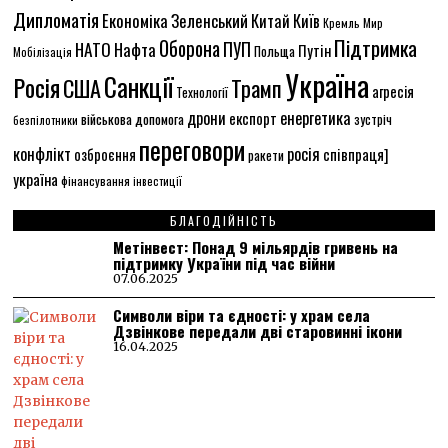
Дипломатія
Економіка
Зеленський
Китай
Київ
Кремль
Мир
Підтримка
Оборона
НАТО
ПУП
Нафта
Путін
Польща
Мобілізація
Україна
Санкції
Росія
США
Трамп
агресія
Технології
енергетика
дрони
експорт
військова допомога
зустріч
безпілотники
переговори
конфлікт
росія
співпраця]
озброєння
ракети
україна
фінансування
інвестиції
БЛАГОДІЙНІСТЬ
Метінвест: Понад 9 мільярдів гривень на
підтримку України під час війни
07.06.2025
Символи віри та єдності: у храм села
Дзвінкове передали дві старовинні ікони
16.04.2025