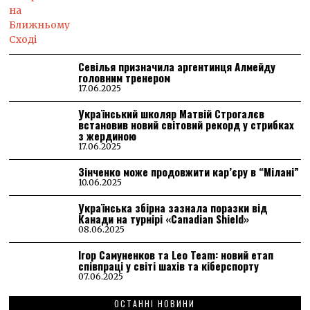
Севілья призначила аргентинця Алмейду
головним тренером
17.06.2025
Український школяр Матвій Строгалєв
встановив новий світовий рекорд у стрибках
з жердиною
17.06.2025
Зінченко може продовжити кар’єру в “Мілані”
10.06.2025
Українська збірна зазнала поразки від
Канади на турнірі «Canadian Shield»
08.06.2025
Ігор Самуненков та Leo Team: новий етап
співпраці у світі шахів та кіберспорту
07.06.2025
ОСТАННІ НОВИНИ