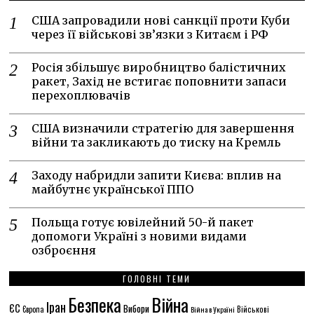
США запровадили нові санкції проти Куби
через її військові зв’язки з Китаєм і РФ
Росія збільшує виробництво балістичних
ракет, Захід не встигає поповнити запаси
перехоплювачів
США визначили стратегію для завершення
війни та закликають до тиску на Кремль
Заходу набридли запити Києва: вплив на
майбутнє української ППО
Польща готує ювілейний 50-й пакет
допомоги Україні з новими видами
озброєння
ГОЛОВНІ ТЕМИ
Безпека
Війна
Іран
ЄС
Вибори
Європа
Війна в Україні
Військові