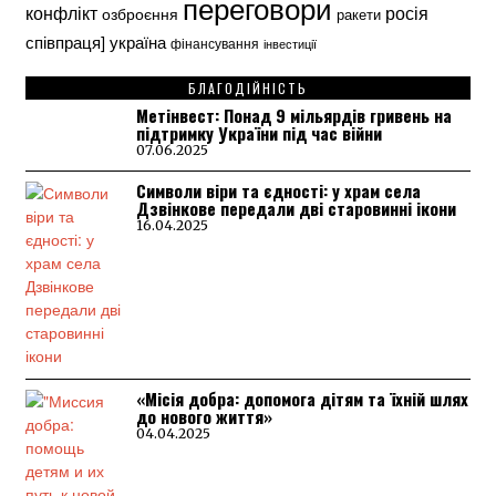
переговори
конфлікт
росія
озброєння
ракети
україна
співпраця]
фінансування
інвестиції
БЛАГОДІЙНІСТЬ
Метінвест: Понад 9 мільярдів гривень на
підтримку України під час війни
07.06.2025
Символи віри та єдності: у храм села
Дзвінкове передали дві старовинні ікони
16.04.2025
«Місія добра: допомога дітям та їхній шлях
до нового життя»
04.04.2025