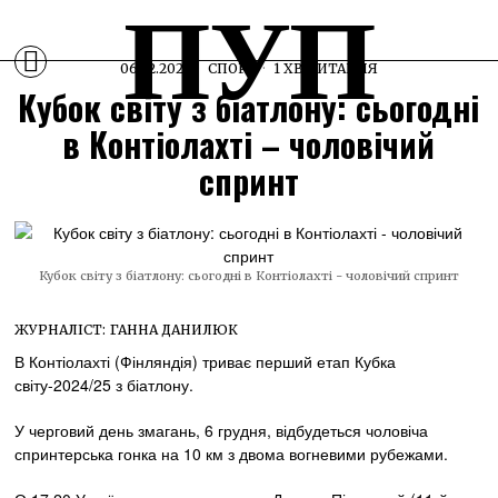
ПУП
06.12.2024
СПОРТ
1 ХВ ЧИТАННЯ
Кубок світу з біатлону: сьогодні
в Контіолахті – чоловічий
спринт
Кубок світу з біатлону: сьогодні в Контіолахті - чоловічий спринт
ЖУРНАЛІСТ:
ГАННА ДАНИЛЮК
В Контіолахті (Фінляндія) триває перший етап Кубка
світу-2024/25 з біатлону.
У черговий день змагань, 6 грудня, відбудеться чоловіча
спринтерська гонка на 10 км з двома вогневими рубежами.