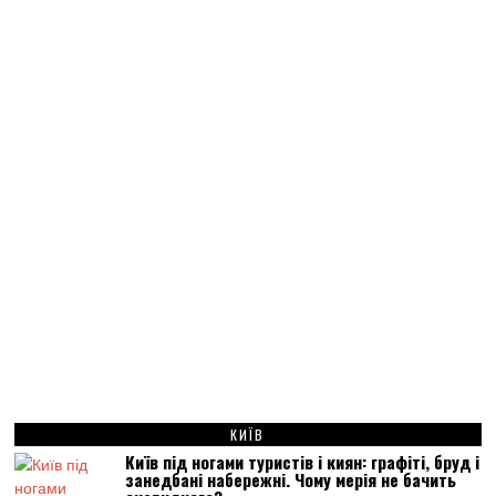
КИЇВ
Київ під ногами туристів і киян: графіті, бруд і
занедбані набережні. Чому мерія не бачить