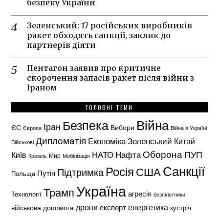
безпеку України
Зеленський: 17 російських виробників
ракет обходять санкції, заклик до
партнерів діяти
Пентагон заявив про критичне
скорочення запасів ракет після війни з
Іраном
ГОЛОВНІ ТЕМИ
Безпека
Війна
Іран
ЄС
Вибори
Європа
Війна в Україні
Дипломатія
Економіка
Зеленський
Китай
Військові
Оборона
НАТО
ПУП
Нафта
Київ
Кремль
Мир
Мобілізація
Санкції
Росія
США
Підтримка
Путін
Польща
Україна
Трамп
агресія
Технології
безпілотники
енергетика
дрони
експорт
військова допомога
зустріч