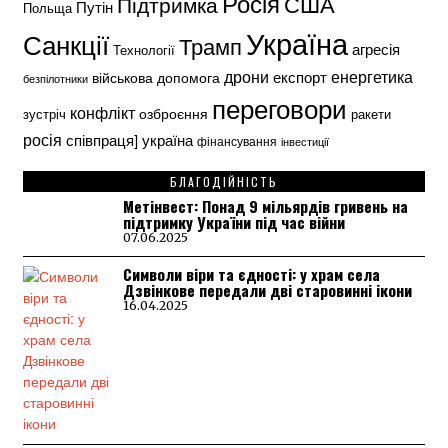
Росія
США
Підтримка
Путін
Польща
Україна
Санкції
Трамп
агресія
Технології
енергетика
дрони
експорт
військова допомога
безпілотники
переговори
конфлікт
озброєння
зустріч
ракети
росія
україна
співпраця]
фінансування
інвестиції
БЛАГОДІЙНІСТЬ
Метінвест: Понад 9 мільярдів гривень на
підтримку України під час війни
07.06.2025
Символи віри та єдності: у храм села
Дзвінкове передали дві старовинні ікони
16.04.2025