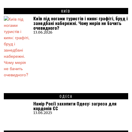
КИЇВ
Київ під ногами туристів і киян: графіті, бруд і
занедбані набережні. Чому мерія не бачить
очевидного?
13.06.2026
ОДЕСА
Намір Росії захопити Одесу: загроза для
кордонів ЄС
13.06.2025