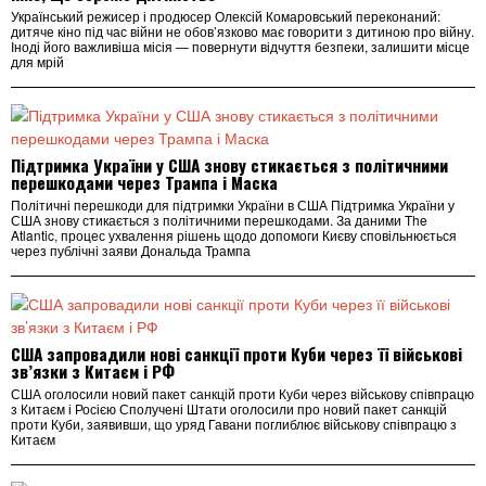
Український режисер і продюсер Олексій Комаровський переконаний:
дитяче кіно під час війни не обов’язково має говорити з дитиною про війну.
Іноді його важливіша місія — повернути відчуття безпеки, залишити місце
для мрій
Підтримка України у США знову стикається з політичними
перешкодами через Трампа і Маска
Політичні перешкоди для підтримки України в США Підтримка України у
США знову стикається з політичними перешкодами. За даними The
Atlantic, процес ухвалення рішень щодо допомоги Києву сповільнюється
через публічні заяви Дональда Трампа
США запровадили нові санкції проти Куби через її військові
зв’язки з Китаєм і РФ
США оголосили новий пакет санкцій проти Куби через військову співпрацю
з Китаєм і Росією Сполучені Штати оголосили про новий пакет санкцій
проти Куби, заявивши, що уряд Гавани поглиблює військову співпрацю з
Китаєм