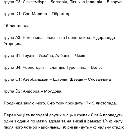
група С3: Люксембург – Болгарія, Північна Ірландія – Білорусь
група D1: Сан-Марино – Гібралтар.
16 листопада:
група А3: Німеччина – Баснія та Герцеговина, Нідерланди –
Угорщина
група В1: Грузія – Україна, Албанія – Чехія
група В4: Чорногорія – Ісландія, Туреччина – Вельс
група С1: Азербайджан – Естонія, Швеція – Словаччина
група D2: Андорра – Молдова.
Поєдинки заключного, 6-го туру пройдуть 17-19 листопада.
Переможці та володарі других місць у групах Ліги А проведуть
один з одним по матчу вдома та на виїзді в рамках 1/4 фіналу,
після чого чотири найсильніші збірні вийдуть у фінальну стадію,