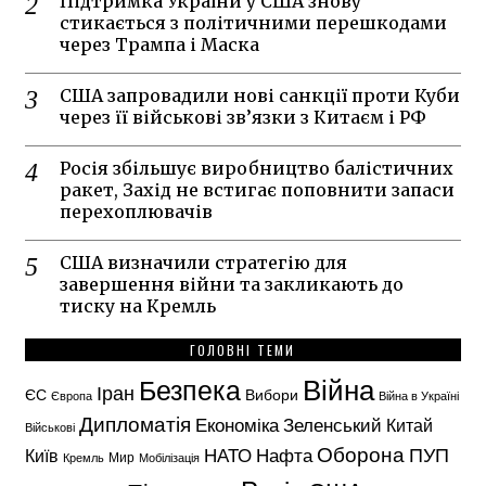
Підтримка України у США знову
стикається з політичними перешкодами
через Трампа і Маска
США запровадили нові санкції проти Куби
через її військові зв’язки з Китаєм і РФ
Росія збільшує виробництво балістичних
ракет, Захід не встигає поповнити запаси
перехоплювачів
США визначили стратегію для
завершення війни та закликають до
тиску на Кремль
ГОЛОВНІ ТЕМИ
Безпека
Війна
Іран
ЄС
Вибори
Європа
Війна в Україні
Дипломатія
Економіка
Зеленський
Китай
Військові
Оборона
НАТО
ПУП
Нафта
Київ
Кремль
Мир
Мобілізація