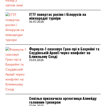
ITTF повертає росіян і білорусів на
міжнародні турніри
14.07.2026
Формула-1 скасовує Гран-прі в Бахрейні та
Саудівській Аравії через конфлікт на
Ближньому Сході
15.03.2026
Севілья призначила аргентинця Алмейду
головним тренером
17.06.2025