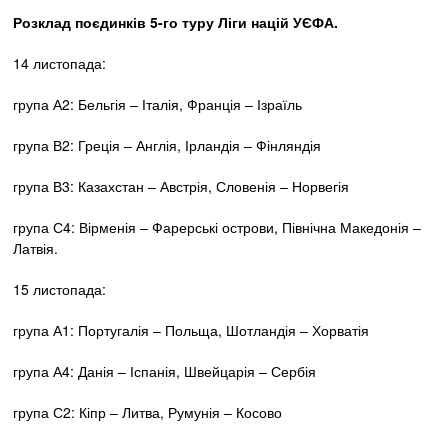
Розклад поєдинків 5-го туру Ліги націй УЄФА.
14 листопада:
група А2: Бельгія – Італія, Франція – Ізраїль
група В2: Греція – Англія, Ірландія – Фінляндія
група В3: Казахстан – Австрія, Словенія – Норвегія
група С4: Вірменія – Фарерські острови, Північна Македонія –
Латвія.
15 листопада:
група А1: Португалія – Польща, Шотландія – Хорватія
група А4: Данія – Іспанія, Швейцарія – Сербія
група С2: Кіпр – Литва, Румунія – Косово