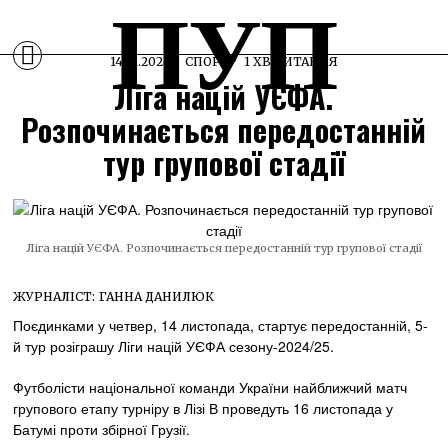
ПУП
14.11.2024
СПОРТ
1 ХВ ЧИТАННЯ
Ліга націй УЄФА.
Розпочинається передостанній
тур групової стадії
Ліга націй УЄФА. Розпочинається передостанній тур групової стадії
ЖУРНАЛІСТ:
ГАННА ДАНИЛЮК
Поєдинками у четвер, 14 листопада, стартує передостанній, 5-
й тур розіграшу Ліги націй УЄФА сезону-2024/25.
Футболісти національної команди України найближчий матч
групового етапу турніру в Лізі В проведуть 16 листопада у
Батумі проти збірної Грузії.