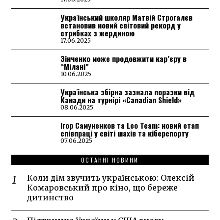
Український школяр Матвій Строгалєв
встановив новий світовий рекорд у
стрибках з жердиною
17.06.2025
Зінченко може продовжити кар’єру в
“Мілані”
10.06.2025
Українська збірна зазнала поразки від
Канади на турнірі «Canadian Shield»
08.06.2025
Ігор Самуненков та Leo Team: новий етап
співпраці у світі шахів та кіберспорту
07.06.2025
ОСТАННІ НОВИНИ
Коли дім звучить українською: Олексій
Комаровський про кіно, що береже
дитинство