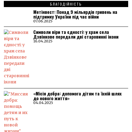
БЛАГОДІЙНІСТЬ
Метінвест: Понад 9 мільярдів гривень на
підтримку України під час війни
07.06.2025
Символи віри та єдності: у храм села
Дзвінкове передали дві старовинні ікони
16.04.2025
«Місія добра: допомога дітям та їхній шлях
до нового життя»
04.04.2025