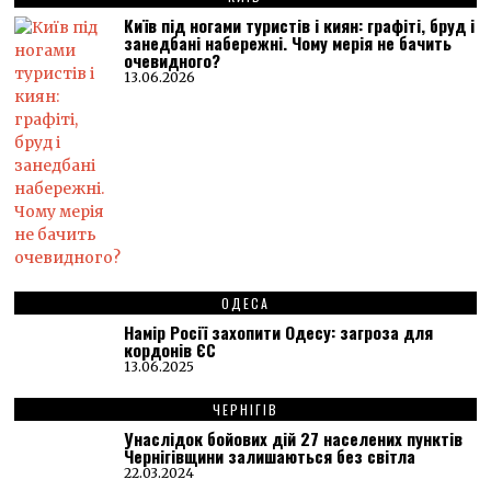
Київ під ногами туристів і киян: графіті, бруд і
занедбані набережні. Чому мерія не бачить
очевидного?
13.06.2026
ОДЕСА
Намір Росії захопити Одесу: загроза для
кордонів ЄС
13.06.2025
ЧЕРНІГІВ
Унаслідок бойових дій 27 населених пунктів
Чернігівщини залишаються без світла
22.03.2024