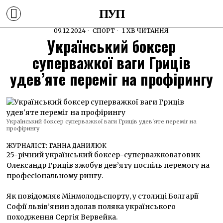
ПУП
09.12.2024
СПОРТ
1 ХВ ЧИТАННЯ
Український боксер
суперважкої ваги Гриців
удев’яте переміг на профірингу
Український боксер суперважкої ваги Гриців удев'яте переміг на
профірингу
ЖУРНАЛІСТ:
ГАННА ДАНИЛЮК
25-річний український боксер-суперважковаговик
Олександр Гриців зжобув дев’яту поспіль перемогу на
професіональному рингу.
Як повідомляє Мінмолодьспорту, у столиці Болгарії
Софії львів’янин здолав поляка українського
походження Сергія Вервейка.