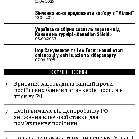
17.06.2025
Зінченко може продовжити кар’єру в “Мілані”
10.06.2025
Українська збірна зазнала поразки від
Канади на турнірі «Canadian Shield»
08.06.2025
Ігор Самуненков та Leo Team: новий етап
співпраці у світі шахів та кіберспорту
07.06.2025
ОСТАННІ НОВИНИ
Британія запровадила санкції проти
російських банків та танкерів, посилює
тиск на РФ
Путін вимагає від Центробанку РФ
зниження ключової ставки для
пом’якшення політики
Польща визначила терміни передачі Україні