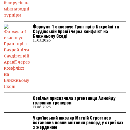
Формула-1 скасовує Гран-прі в Бахрейні та
Саудівській Аравії через конфлікт на
Ближньому Сході
15.03.2026
Севілья призначила аргентинця Алмейду
головним тренером
17.06.2025
Український школяр Матвій Строгалєв
встановив новий світовий рекорд у стрибках
з жердиною