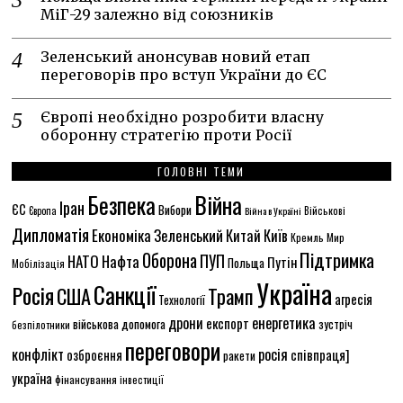
МіГ-29 залежно від союзників
Зеленський анонсував новий етап
переговорів про вступ України до ЄС
Європі необхідно розробити власну
оборонну стратегію проти Росії
ГОЛОВНІ ТЕМИ
Безпека
Війна
Іран
ЄС
Вибори
Європа
Війна в Україні
Військові
Дипломатія
Економіка
Зеленський
Китай
Київ
Кремль
Мир
Підтримка
Оборона
ПУП
НАТО
Нафта
Путін
Польща
Мобілізація
Україна
Санкції
Росія
США
Трамп
агресія
Технології
енергетика
дрони
експорт
військова допомога
зустріч
безпілотники
переговори
конфлікт
росія
співпраця]
озброєння
ракети
україна
фінансування
інвестиції