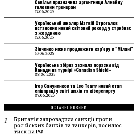
Севілья призначила аргентинця Алмейду
головним тренером
17.06.2025
Український школяр Матвій Строгалєв
встановив новий світовий рекорд у стрибках
з жердиною
17.06.2025
Зінченко може продовжити кар’єру в “Мілані”
10.06.2025
Українська збірна зазнала поразки від
Канади на турнірі «Canadian Shield»
08.06.2025
Ігор Самуненков та Leo Team: новий етап
співпраці у світі шахів та кіберспорту
07.06.2025
ОСТАННІ НОВИНИ
Британія запровадила санкції проти
російських банків та танкерів, посилює
тиск на РФ