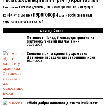
агресія
Технології
енергетика
дрони
експорт
військова допомога
зустріч
безпілотники
переговори
конфлікт
росія
співпраця]
озброєння
ракети
україна
фінансування
інвестиції
БЛАГОДІЙНІСТЬ
Метінвест: Понад 9 мільярдів гривень на
підтримку України під час війни
07.06.2025
Символи віри та єдності: у храм села
Дзвінкове передали дві старовинні ікони
16.04.2025
«Місія добра: допомога дітям та їхній шлях