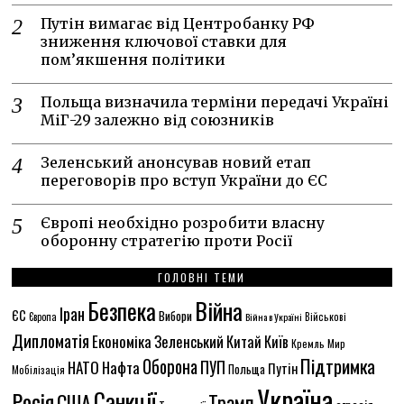
Путін вимагає від Центробанку РФ
зниження ключової ставки для
пом’якшення політики
Польща визначила терміни передачі Україні
МіГ-29 залежно від союзників
Зеленський анонсував новий етап
переговорів про вступ України до ЄС
Європі необхідно розробити власну
оборонну стратегію проти Росії
ГОЛОВНІ ТЕМИ
Безпека
Війна
Іран
ЄС
Вибори
Європа
Війна в Україні
Військові
Дипломатія
Економіка
Зеленський
Китай
Київ
Кремль
Мир
Підтримка
Оборона
ПУП
НАТО
Нафта
Путін
Польща
Мобілізація
Україна
Санкції
Росія
США
Трамп