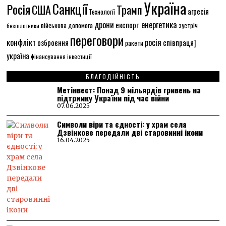
Україна
Санкції
Росія
США
Трамп
агресія
Технології
енергетика
дрони
експорт
військова допомога
зустріч
безпілотники
переговори
конфлікт
росія
співпраця]
озброєння
ракети
україна
фінансування
інвестиції
БЛАГОДІЙНІСТЬ
Метінвест: Понад 9 мільярдів гривень на
підтримку України під час війни
07.06.2025
Символи віри та єдності: у храм села
Дзвінкове передали дві старовинні ікони
16.04.2025