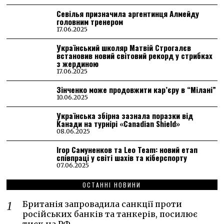
Севілья призначила аргентинця Алмейду
головним тренером
17.06.2025
Український школяр Матвій Строгалєв
встановив новий світовий рекорд у стрибках
з жердиною
17.06.2025
Зінченко може продовжити кар’єру в “Мілані”
10.06.2025
Українська збірна зазнала поразки від
Канади на турнірі «Canadian Shield»
08.06.2025
Ігор Самуненков та Leo Team: новий етап
співпраці у світі шахів та кіберспорту
07.06.2025
ОСТАННІ НОВИНИ
Британія запровадила санкції проти
російських банків та танкерів, посилює