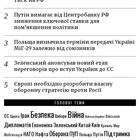
тиск на РФ
Путін вимагає від Центробанку РФ
зниження ключової ставки для
пом’якшення політики
Польща визначила терміни передачі Україні
МіГ-29 залежно від союзників
Зеленський анонсував новий етап
переговорів про вступ України до ЄС
Європі необхідно розробити власну
оборонну стратегію проти Росії
ГОЛОВНІ ТЕМИ
Безпека
Війна
Іран
ЄС
Вибори
Європа
Війна в Україні
Військові
Дипломатія
Економіка
Зеленський
Китай
Київ
Кремль
Мир
Підтримка
Оборона
ПУП
НАТО
Нафта
Путін
Польща
Мобілізація