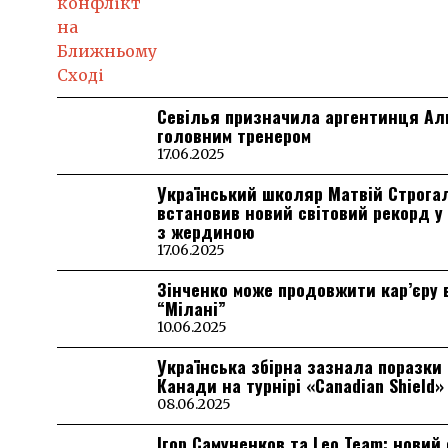
Севілья призначила аргентинця А
головним тренером
17.06.2025
Український школяр Матвій Строга
встановив новий світовий рекорд у
з жердиною
17.06.2025
Зінченко може продовжити кар’єру 
“Мілані”
10.06.2025
Українська збірна зазнала поразки 
Канади на турнірі «Canadian Shield»
08.06.2025
Ігор Самуненков та Leo Team: новий