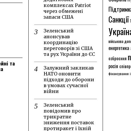
комплексах Patriot
Підтримк
через обмежені
Санкції
запаси США
Україн
Зеленський
анонсував
військова доп
координацію
енергетика
переговорів зі США
та рух України до ЄС
п
озброєння
ейні та
росія
співпр
на
Залужний закликав
НАТО оновити
фінансування
підходи до оборони
в умовах сучасної
війни
Зеленський
повідомив про
трикратне
зниження поставок
протиракет і їхній