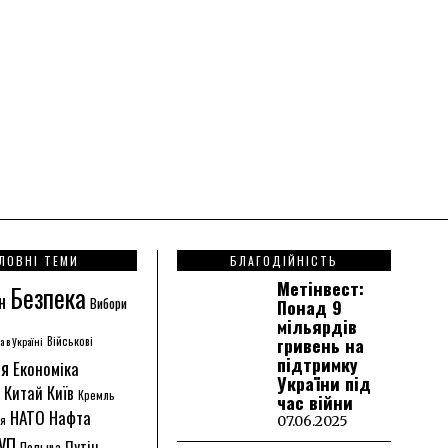
ЛОВНІ ТЕМИ
БЛАГОДІЙНІСТЬ
Метінвест:
Безпека
н
Вибори
Понад 9
мільярдів
гривень на
а в Україні
Військові
підтримку
ія
Економіка
України під
Китай
Київ
Кремль
час війни
НАТО
Нафта
ія
07.06.2025
УП
Путін
Польща