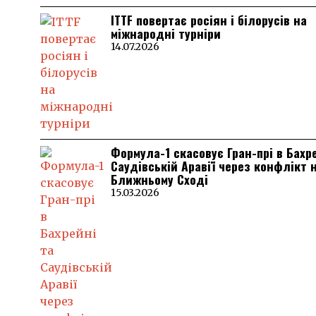
ITTF повертає росіян і білорусів на
міжнародні турніри
14.07.2026
Формула-1 скасовує Гран-прі в Бахр
Саудівській Аравії через конфлікт 
Ближньому Сході
15.03.2026