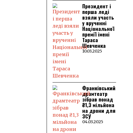
Президент і
перша леді
взяли участь
у врученні
Національної
премії імені
Тараса
Шевченка
10.03.2025
Франківський
драмтеатр
зібрав понад
₴1,3 мільйона
на дрони для
ЗСУ
04.03.2025