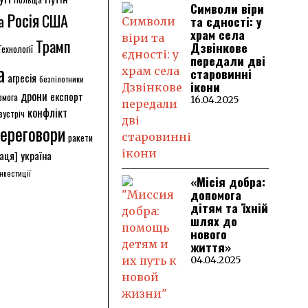
Символи віри
Росія
США
а
та єдності: у
храм села
Трамп
Дзвінкове
Технології
передали дві
а
старовинні
агресія
безпілотники
ікони
дрони
експорт
омога
16.04.2025
конфлікт
зустріч
ереговори
ракети
аця]
україна
інвестиції
«Місія добра:
допомога
дітям та їхній
шлях до
нового
життя»
04.04.2025