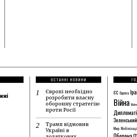
,
ОСТАННІ НОВИНИ
ГО
Іра
Європі необхідно
ЄС
Європа
лижі
розробити власну
Війна
оборонну стратегію
Війн
проти Росії
Дипломат
Зеленський
Трамп відмовив
Мир
Мобілізац
Україні в
Оборона
П
додаткових