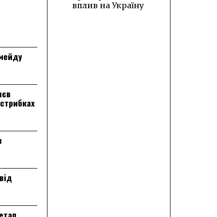
вплив на Україну
лмейду
лєв
 стрибках
в
від
 етап