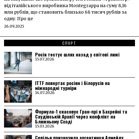
від італійського виробника Montegrappa на суму 8,16
млн рублів, що становить близько 68 тисяч рублів за
одну. Про це
26.09.2025
СПОРТ
Росія тестує шлях назад у світові лижі
15.07.2026
ITTF повертає росіян і білорусів на
міжнародні турніри
14.07.2026
Формула-1 скасовує Гран-прі в Бахрейні та
Саудівській Аравії через конфлікт на
Ближньому Сході
15.03.2026
Севілья призначила аргентинця Алмейду