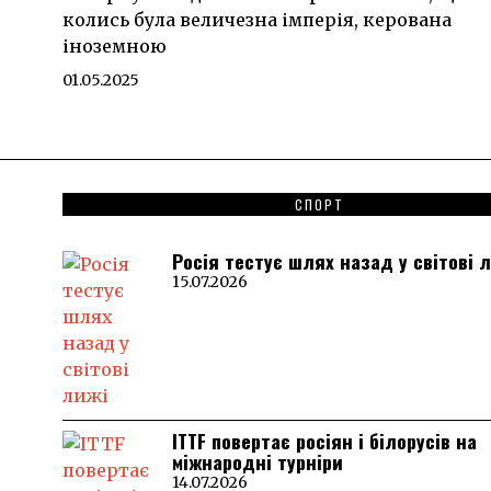
колись була величезна імперія, керована
іноземною
01.05.2025
СПОРТ
Росія тестує шлях назад у світові 
15.07.2026
ITTF повертає росіян і білорусів на
міжнародні турніри
14.07.2026