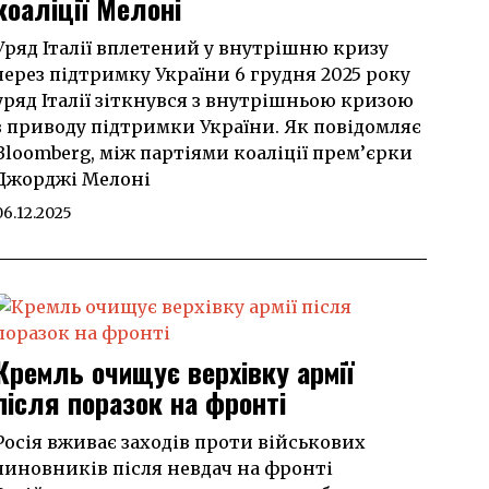
коаліції Мелоні
Уряд Італії вплетений у внутрішню кризу
через підтримку України 6 грудня 2025 року
уряд Італії зіткнувся з внутрішньою кризою
з приводу підтримки України. Як повідомляє
Bloomberg, між партіями коаліції прем’єрки
Джорджі Мелоні
06.12.2025
Кремль очищує верхівку армії
після поразок на фронті
Росія вживає заходів проти військових
чиновників після невдач на фронті