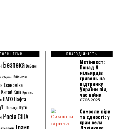
ЛОВНІ ТЕМИ
БЛАГОДІЙНІСТЬ
Метінвест:
Безпека
н
Вибори
Понад 9
мільярдів
гривень на
а в Україні
Військові
підтримку
ія
Економіка
України під
Китай
Київ
Кремль
час війни
НАТО
Нафта
ія
07.06.2025
УП
Путін
Польща
Символи віри
Росія
США
а
та єдності: у
храм села
Трамп
Дзвінкове
Технології