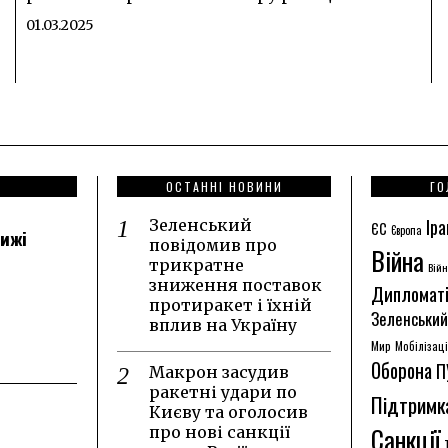
01.03.2025
ОСТАННІ НОВИНИ
ГО
Іра
Зеленський
ЄС
Європа
лижі
повідомив про
Війна
трикратне
Війн
зниження поставок
Дипломат
протиракет і їхній
Зеленський
вплив на Україну
Мир
Мобілізац
Оборона
П
Макрон засудив
ракетні удари по
Підтримк
Києву та оголосив
Санкції
про нові санкції