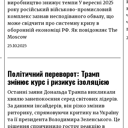
виробництво знижує темпи У вересні 2025
року російський військово-промисловий
комплекс зазнав несподіваного обвалу, що
може свідчити про системну кризу в
оборонній економіці РФ. Як повідомляє The
Moscow
25.10.2025
Політичний переворот: Трамп
змінює курс і ризикує ізоляцією
Останні заяви Дональда Трампа викликали
хвилю занепокоєння серед світових лідерів.
За даними інсайдерів, він різко змінив
риторику, спрямовуючи критику на Україну
та її президента Володимира Зеленського. Це
рішення спричинило гостру реакцію в