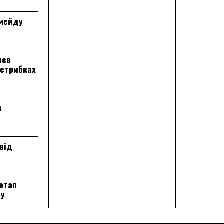
лмейду
лєв
 стрибках
в
від
 етап
ту