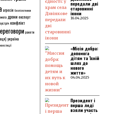
передали дві
а
старовинні
агресія
безпілотники
ікони
дрони
експорт
омога
16.04.2025
конфлікт
зустріч
ереговори
ракети
аця]
україна
інвестиції
«Місія добра:
допомога
дітям та їхній
шлях до
нового
життя»
04.04.2025
Президент і
перша леді
взяли участь