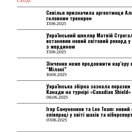
Севілья призначила аргентинця А
головним тренером
17.06.2025
Український школяр Матвій Строга
встановив новий світовий рекорд у
з жердиною
17.06.2025
Зінченко може продовжити кар’єру 
“Мілані”
10.06.2025
Українська збірна зазнала поразки 
Канади на турнірі «Canadian Shield»
08.06.2025
Ігор Самуненков та Leo Team: новий
співпраці у світі шахів та кіберспор
07.06.2025