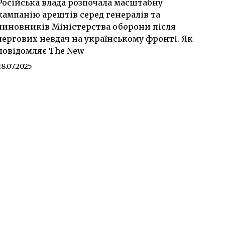
Російська влада розпочала масштабну
кампанію арештів серед генералів та
чиновників Міністерства оборони після
чергових невдач на українському фронті. Як
повідомляє The New
28.07.2025