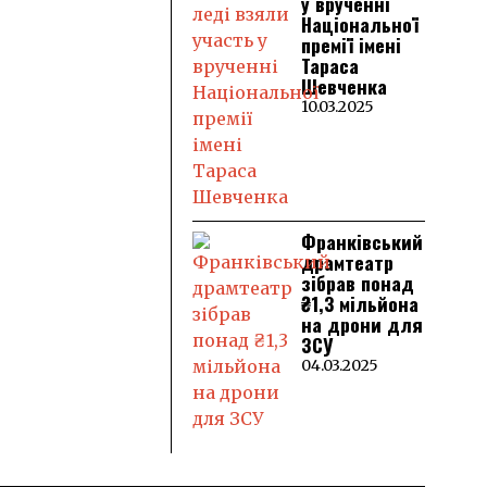
у врученні
Національної
премії імені
Тараса
Шевченка
10.03.2025
Франківський
драмтеатр
зібрав понад
₴1,3 мільйона
на дрони для
ЗСУ
04.03.2025