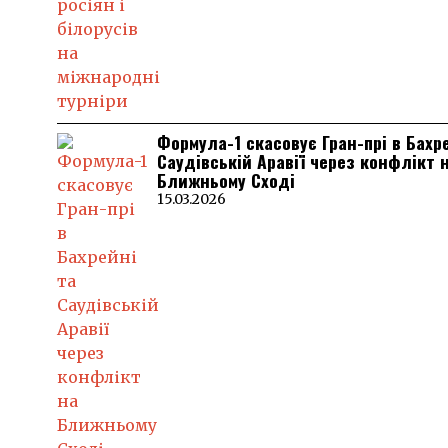
Формула-1 скасовує Гран-прі в Бахр
Саудівській Аравії через конфлікт 
Ближньому Сході
15.03.2026