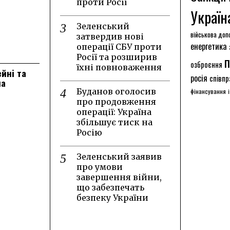
проти Росії
Україн
Зеленський
військова доп
затвердив нові
енергетика
операції СБУ проти
Росії та розширив
п
озброєння
їхні повноваження
ейні та
росія
співпр
на
Буданов оголосив
фінансування
про продовження
операції: Україна
збільшує тиск на
Росію
Зеленський заявив
про умови
завершення війни,
що забезпечать
безпеку України