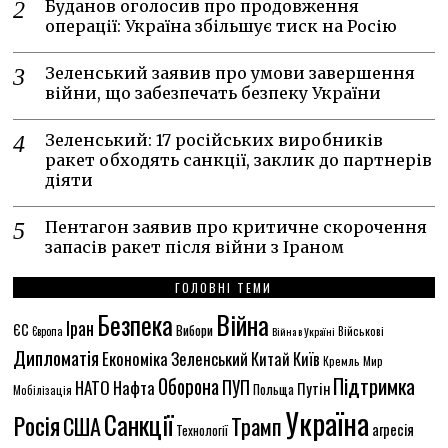
Буданов оголосив про продовження
операції: Україна збільшує тиск на Росію
Зеленський заявив про умови завершення
війни, що забезпечать безпеку України
Зеленський: 17 російських виробників
ракет обходять санкції, заклик до партнерів
діяти
Пентагон заявив про критичне скорочення
запасів ракет після війни з Іраном
ГОЛОВНІ ТЕМИ
Безпека
Війна
Іран
ЄС
Вибори
Європа
Війна в Україні
Військові
Дипломатія
Економіка
Зеленський
Китай
Київ
Кремль
Мир
Підтримка
Оборона
ПУП
НАТО
Нафта
Путін
Польща
Мобілізація
Україна
Санкції
Росія
США
Трамп
агресія
Технології