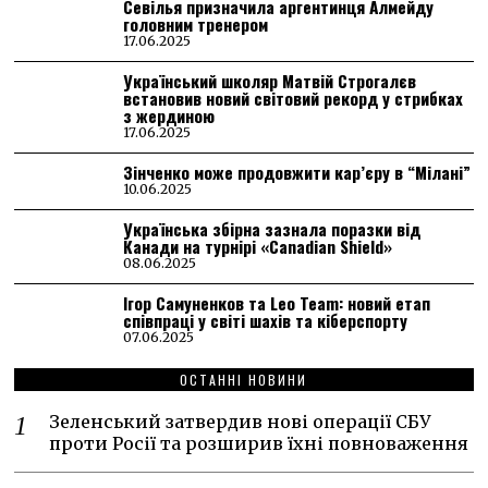
Севілья призначила аргентинця Алмейду
головним тренером
17.06.2025
Український школяр Матвій Строгалєв
встановив новий світовий рекорд у стрибках
з жердиною
17.06.2025
Зінченко може продовжити кар’єру в “Мілані”
10.06.2025
Українська збірна зазнала поразки від
Канади на турнірі «Canadian Shield»
08.06.2025
Ігор Самуненков та Leo Team: новий етап
співпраці у світі шахів та кіберспорту
07.06.2025
ОСТАННІ НОВИНИ
Зеленський затвердив нові операції СБУ
проти Росії та розширив їхні повноваження