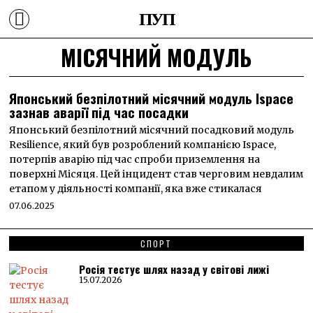
ПУП
МІСЯЧНИЙ МОДУЛЬ
Японський безпілотний місячний модуль Ispace
зазнав аварії під час посадки
Японський безпілотний місячний посадковий модуль
Resilience, який був розроблений компанією Ispace,
потерпів аварію під час спроби приземлення на
поверхні Місяця. Цей інцидент став черговим невдалим
етапом у діяльності компанії, яка вже стикалася
07.06.2025
СПОРТ
Росія тестує шлях назад у світові лижі
15.07.2026