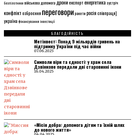
енергетика
дрони
експорт
військова допомога
зустріч
безпілотники
переговори
конфлікт
росія
співпраця]
озброєння
ракети
україна
фінансування
інвестиції
БЛАГОДІЙНІСТЬ
Метінвест: Понад 9 мільярдів гривень на
підтримку України під час війни
07.06.2025
Символи віри та єдності: у храм села
Дзвінкове передали дві старовинні ікони
16.04.2025
«Місія добра: допомога дітям та їхній шлях
до нового життя»
04.04.2025