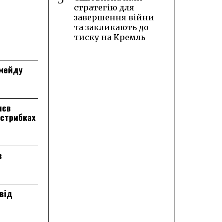
стратегію для
завершення війни
та закликають до
тиску на Кремль
лмейду
лєв
 стрибках
в
від