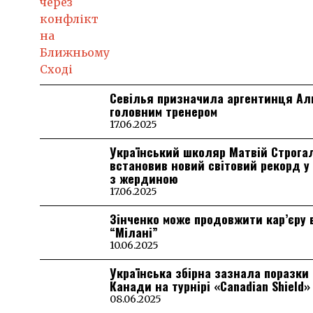
Севілья призначила аргентинця А
головним тренером
17.06.2025
Український школяр Матвій Строга
встановив новий світовий рекорд у
з жердиною
17.06.2025
Зінченко може продовжити кар’єру 
“Мілані”
10.06.2025
Українська збірна зазнала поразки 
Канади на турнірі «Canadian Shield»
08.06.2025