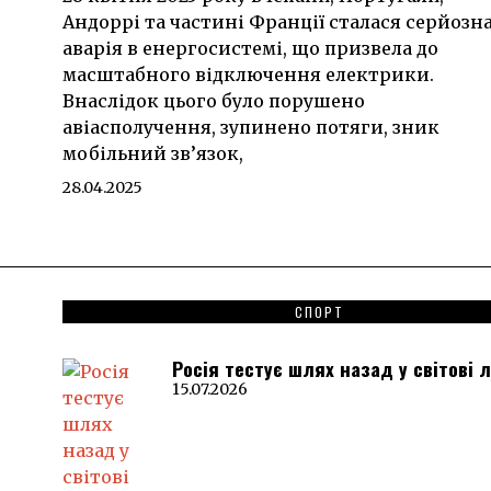
Андоррі та частині Франції сталася серйозн
аварія в енергосистемі, що призвела до
масштабного відключення електрики.
Внаслідок цього було порушено
авіасполучення, зупинено потяги, зник
мобільний зв’язок,
28.04.2025
СПОРТ
Росія тестує шлях назад у світові 
15.07.2026