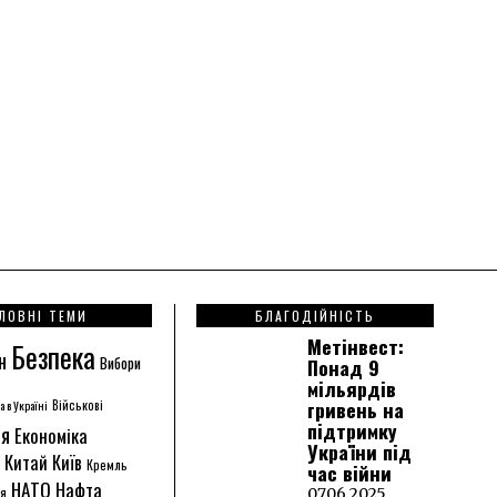
ЛОВНІ ТЕМИ
БЛАГОДІЙНІСТЬ
Метінвест:
Безпека
н
Вибори
Понад 9
мільярдів
гривень на
а в Україні
Військові
підтримку
ія
Економіка
України під
Китай
Київ
Кремль
час війни
НАТО
Нафта
ія
07.06.2025