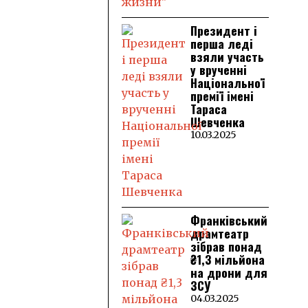
Президент і
перша леді
взяли участь
у врученні
Національної
премії імені
Тараса
Шевченка
10.03.2025
Франківський
драмтеатр
зібрав понад
₴1,3 мільйона
на дрони для
ЗСУ
04.03.2025