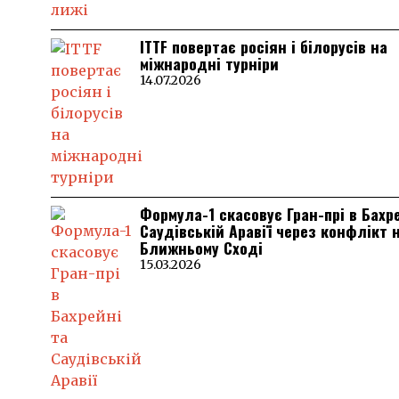
ITTF повертає росіян і білорусів на
міжнародні турніри
14.07.2026
Формула-1 скасовує Гран-прі в Бахр
Саудівській Аравії через конфлікт 
Ближньому Сході
15.03.2026