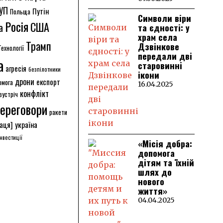
УП
Путін
Польща
Символи віри
Росія
США
а
та єдності: у
храм села
Трамп
Дзвінкове
Технології
передали дві
а
старовинні
агресія
безпілотники
ікони
дрони
експорт
омога
16.04.2025
конфлікт
зустріч
ереговори
ракети
аця]
україна
інвестиції
«Місія добра:
допомога
дітям та їхній
шлях до
нового
життя»
04.04.2025