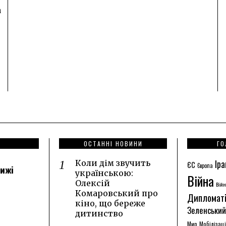
а
ОСТАННІ НОВИНИ
ГО
Іра
Коли дім звучить
ЄС
Європа
лижі
українською:
Війна
Олексій
Війн
Комаровський про
Дипломат
кіно, що береже
Зеленський
дитинство
Мир
Мобілізац