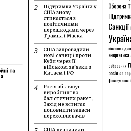
Оборона
П
Підтримка України у
США знову
Підтримк
стикається з
Санкції
політичними
перешкодами через
Україн
Трампа і Маска
військова доп
США запровадили
енергетика
нові санкції проти
Куби через її
п
озброєння
військові зв’язки з
ейні та
росія
Китаєм і РФ
співпр
на
фінансування
Росія збільшує
виробництво
балістичних ракет,
Захід не встигає
поповнити запаси
перехоплювачів
США визначили