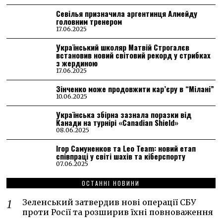
Севілья призначила аргентинця Алмейду
головним тренером
17.06.2025
Український школяр Матвій Строгалєв
встановив новий світовий рекорд у стрибках
з жердиною
17.06.2025
Зінченко може продовжити кар’єру в “Мілані”
10.06.2025
Українська збірна зазнала поразки від
Канади на турнірі «Canadian Shield»
08.06.2025
Ігор Самуненков та Leo Team: новий етап
співпраці у світі шахів та кіберспорту
07.06.2025
ОСТАННІ НОВИНИ
Зеленський затвердив нові операції СБУ
проти Росії та розширив їхні повноваження