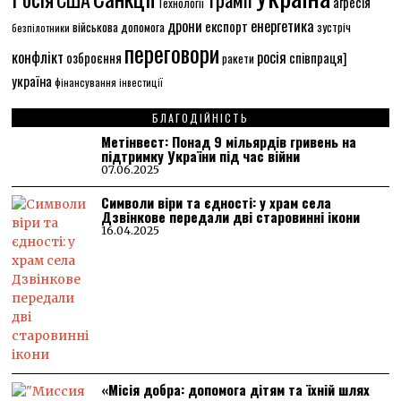
агресія
Технології
енергетика
дрони
експорт
військова допомога
зустріч
безпілотники
переговори
конфлікт
росія
співпраця]
озброєння
ракети
україна
фінансування
інвестиції
БЛАГОДІЙНІСТЬ
Метінвест: Понад 9 мільярдів гривень на
підтримку України під час війни
07.06.2025
Символи віри та єдності: у храм села
Дзвінкове передали дві старовинні ікони
16.04.2025
«Місія добра: допомога дітям та їхній шлях