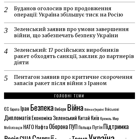
Буданов оголосив про продовження
операції: Україна збільшує тиск на Росію
Зеленський заявив про умови завершення
війни, що забезпечать безпеку України
Зеленський: 17 російських виробників
ракет обходять санкції, заклик до партнерів
діяти
Пентагон заявив про критичне скорочення
запасів ракет після війни з Іраном
ГОЛОВНІ ТЕМИ
Безпека
Війна
Іран
ЄС
Вибори
Європа
Війна в Україні
Військові
Дипломатія
Економіка
Зеленський
Китай
Київ
Кремль
Мир
Підтримка
Оборона
ПУП
НАТО
Нафта
Путін
Польща
Мобілізація
Україна
Санкції
Росія
США
Трамп