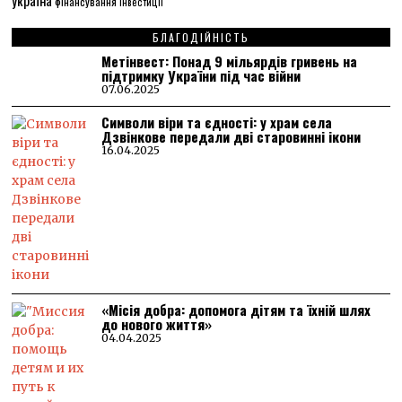
україна
фінансування
інвестиції
БЛАГОДІЙНІСТЬ
Метінвест: Понад 9 мільярдів гривень на
підтримку України під час війни
07.06.2025
Символи віри та єдності: у храм села
Дзвінкове передали дві старовинні ікони
16.04.2025
«Місія добра: допомога дітям та їхній шлях
до нового життя»
04.04.2025