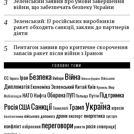
Зеленський заявив про умови завершення
війни, що забезпечать безпеку України
Зеленський: 17 російських виробників
ракет обходять санкції, заклик до партнерів
діяти
Пентагон заявив про критичне скорочення
запасів ракет після війни з Іраном
ГОЛОВНІ ТЕМИ
Безпека
Війна
Іран
ЄС
Вибори
Європа
Війна в Україні
Військові
Дипломатія
Економіка
Зеленський
Китай
Київ
Кремль
Мир
Підтримка
Оборона
ПУП
НАТО
Нафта
Путін
Польща
Мобілізація
Україна
Санкції
Росія
США
Трамп
агресія
Технології
енергетика
дрони
експорт
військова допомога
зустріч
безпілотники
переговори
конфлікт
росія
співпраця]
озброєння
ракети