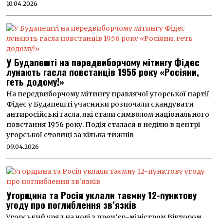
10.04.2026
У Будапешті на передвиборчому мітингу Фідес
лунають гасла повстанців 1956 року «Росіяни,
геть додому!»
На передвиборчому мітингу правлячої угорської партії
Фідес у Будапешті учасники розпочали скандувати
антиросійські гасла, які стали символом національного
повстання 1956 року. Подія сталася в неділю в центрі
угорської столиці за кілька тижнів
09.04.2026
Угорщина та Росія уклали таємну 12-пунктову
угоду про поглиблення зв’язків
Угорський уряд на чолі з прем’єр-міністром Віктором