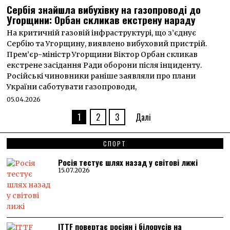
Сербія знайшла вибухівку на газопроводі до
Угорщини: Орбан скликав екстрену нараду
На критичній газовій інфраструктурі, що з’єднує
Сербію та Угорщину, виявлено вибуховий пристрій.
Прем’єр-міністр Угорщини Віктор Орбан скликав
екстрене засідання Ради оборони після інциденту.
Російські чиновники раніше заявляли про плани
України саботувати газопроводи,
05.04.2026
1
2
3
Далі
СПОРТ
Росія тестує шлях назад у світові лижі
15.07.2026
ITTF повертає росіян і білорусів на