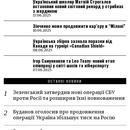
Український школяр Матвій Строгалєв
встановив новий світовий рекорд у стрибках
з жердиною
17.06.2025
Зінченко може продовжити кар’єру в “Мілані”
10.06.2025
Українська збірна зазнала поразки від
Канади на турнірі «Canadian Shield»
08.06.2025
Ігор Самуненков та Leo Team: новий етап
співпраці у світі шахів та кіберспорту
07.06.2025
ОСТАННІ НОВИНИ
Зеленський затвердив нові операції СБУ
проти Росії та розширив їхні повноваження
Буданов оголосив про продовження
операції: Україна збільшує тиск на Росію