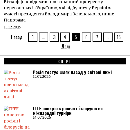
Віткофф повідомив про «значний прогрес» у
переговорах із Україною, які відбулися у Берліні за
участі президента Володимира Зеленського, пише
Панорама
15.12.2025
Назад
1
…
3
4
5
6
7
…
15
Далі
СПОРТ
Росія тестує шлях назад у світові лижі
15.07.2026
ITTF повертає росіян і білорусів на
міжнародні турніри
14.07.2026