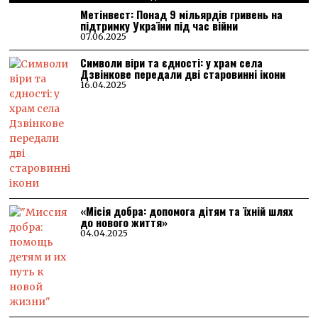
Метінвест: Понад 9 мільярдів гривень на
підтримку України під час війни
07.06.2025
Символи віри та єдності: у храм села
Дзвінкове передали дві старовинні ікони
16.04.2025
«Місія добра: допомога дітям та їхній шлях
до нового життя»
04.04.2025