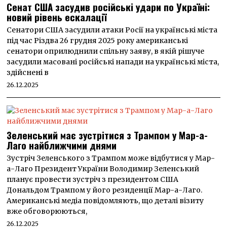
Сенат США засудив російські удари по Україні:
новий рівень ескалації
Сенатори США засудили атаки Росії на українські міста
під час Різдва 26 грудня 2025 року американські
сенатори оприлюднили спільну заяву, в якій рішуче
засудили масовані російські напади на українські міста,
здійснені в
26.12.2025
Зеленський має зустрітися з Трампом у Мар-а-
Лаго найближчими днями
Зустріч Зеленського з Трампом може відбутися у Мар-
а-Лаго Президент України Володимир Зеленський
планує провести зустріч з президентом США
Дональдом Трампом у його резиденції Мар-а-Лаго.
Американські медіа повідомляють, що деталі візиту
вже обговорюються,
26.12.2025