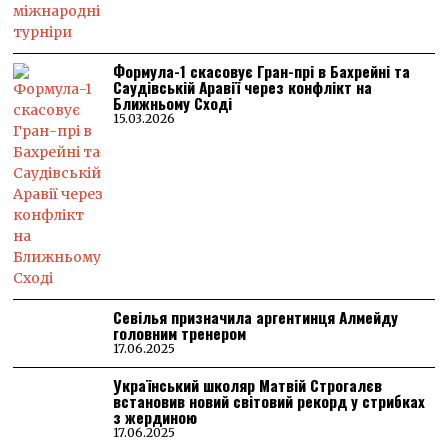
Формула-1 скасовує Гран-прі в Бахрейні та
Саудівській Аравії через конфлікт на
Ближньому Сході
15.03.2026
Севілья призначила аргентинця Алмейду
головним тренером
17.06.2025
Український школяр Матвій Строгалєв
встановив новий світовий рекорд у стрибках
з жердиною
17.06.2025