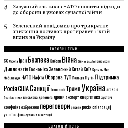
Залужний закликав НАТО оновити підходи
до оборони в умовах сучасної війни
Зеленський повідомив про трикратне
зниження поставок протиракет і їхній
вплив на Україну
ГОЛОВНІ ТЕМИ
Безпека
Війна
Іран
ЄС
Вибори
Європа
Війна в Україні
Військові
Дипломатія
Економіка
Зеленський
Китай
Київ
Кремль
Мир
Підтримка
Оборона
ПУП
НАТО
Нафта
Путін
Польща
Мобілізація
Україна
Санкції
Росія
США
Трамп
агресія
Технології
енергетика
дрони
експорт
військова допомога
зустріч
безпілотники
переговори
конфлікт
росія
співпраця]
озброєння
ракети
україна
фінансування
інвестиції
БЛАГОДІЙНІСТЬ