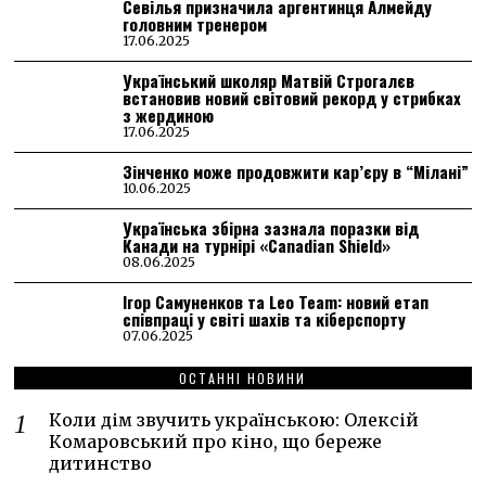
Севілья призначила аргентинця Алмейду
головним тренером
17.06.2025
Український школяр Матвій Строгалєв
встановив новий світовий рекорд у стрибках
з жердиною
17.06.2025
Зінченко може продовжити кар’єру в “Мілані”
10.06.2025
Українська збірна зазнала поразки від
Канади на турнірі «Canadian Shield»
08.06.2025
Ігор Самуненков та Leo Team: новий етап
співпраці у світі шахів та кіберспорту
07.06.2025
ОСТАННІ НОВИНИ
Коли дім звучить українською: Олексій
Комаровський про кіно, що береже
дитинство