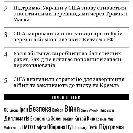
Підтримка України у США знову стикається
з політичними перешкодами через Трампа і
Маска
США запровадили нові санкції проти Куби
через її військові зв’язки з Китаєм і РФ
Росія збільшує виробництво балістичних
ракет, Захід не встигає поповнити запаси
перехоплювачів
США визначили стратегію для завершення
війни та закликають до тиску на Кремль
ГОЛОВНІ ТЕМИ
Безпека
Війна
Іран
ЄС
Вибори
Європа
Війна в Україні
Військові
Дипломатія
Економіка
Зеленський
Китай
Київ
Кремль
Мир
Підтримка
Оборона
НАТО
ПУП
Нафта
Путін
Польща
Мобілізація