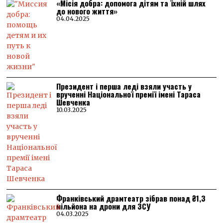
«Місія добра: допомога дітям та їхній шлях
до нового життя»
04.04.2025
Президент і перша леді взяли участь у
врученні Національної премії імені Тараса
Шевченка
10.03.2025
Франківський драмтеатр зібрав понад ₴1,3
мільйона на дрони для ЗСУ
04.03.2025