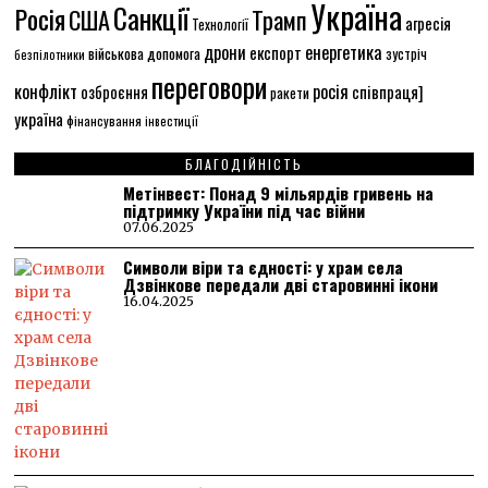
Україна
Санкції
Росія
США
Трамп
агресія
Технології
енергетика
дрони
експорт
військова допомога
зустріч
безпілотники
переговори
конфлікт
росія
співпраця]
озброєння
ракети
україна
фінансування
інвестиції
БЛАГОДІЙНІСТЬ
Метінвест: Понад 9 мільярдів гривень на
підтримку України під час війни
07.06.2025
Символи віри та єдності: у храм села
Дзвінкове передали дві старовинні ікони
16.04.2025