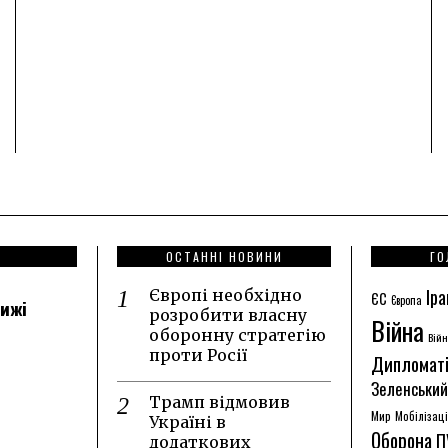
ОСТАННІ НОВИНИ
ГО
Іра
Європі необхідно
ЄС
Європа
лижі
розробити власну
Війна
оборонну стратегію
Війн
проти Росії
Дипломат
Зеленський
Трамп відмовив
Мир
Мобілізац
Україні в
Оборона
П
додаткових