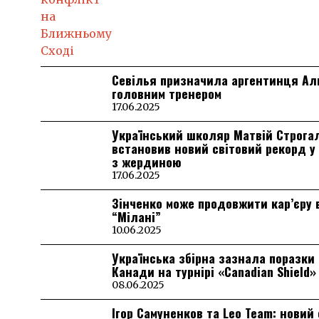
Севілья призначила аргентинця А
головним тренером
17.06.2025
Український школяр Матвій Строга
встановив новий світовий рекорд у
з жердиною
17.06.2025
Зінченко може продовжити кар’єру 
“Мілані”
10.06.2025
Українська збірна зазнала поразки 
Канади на турнірі «Canadian Shield»
08.06.2025
Ігор Самуненков та Leo Team: новий