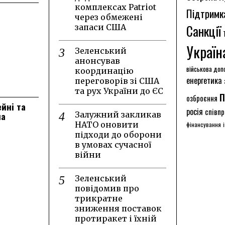
комплексах Patriot
Підтримк
через обмежені
Санкції
запаси США
Україн
Зеленський
анонсував
військова доп
координацію
енергетика
переговорів зі США
та рух України до ЄС
п
озброєння
ейні та
росія
співпр
на
Залужний закликав
НАТО оновити
фінансування
підходи до оборони
в умовах сучасної
війни
Зеленський
повідомив про
трикратне
зниження поставок
протиракет і їхній