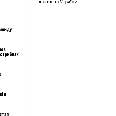
вплив на Україну
лмейду
лєв
 стрибках
в
від
 етап