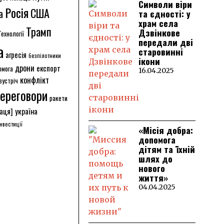
Символи віри
Росія
США
а
та єдності: у
храм села
Трамп
Дзвінкове
Технології
передали дві
а
старовинні
агресія
безпілотники
ікони
дрони
експорт
омога
16.04.2025
конфлікт
зустріч
ереговори
ракети
аця]
україна
інвестиції
«Місія добра:
допомога
дітям та їхній
шлях до
нового
життя»
04.04.2025