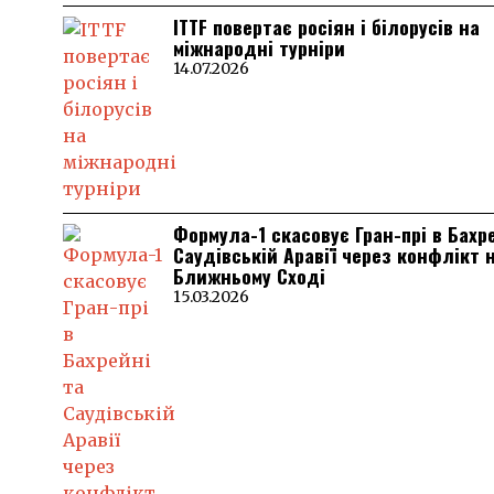
ITTF повертає росіян і білорусів на
міжнародні турніри
14.07.2026
Формула-1 скасовує Гран-прі в Бахр
Саудівській Аравії через конфлікт 
Ближньому Сході
15.03.2026