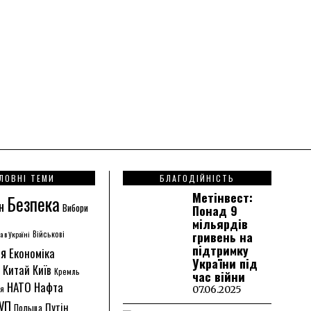
ЛОВНІ ТЕМИ
БЛАГОДІЙНІСТЬ
Метінвест:
Безпека
н
Вибори
Понад 9
мільярдів
гривень на
а в Україні
Військові
підтримку
ія
Економіка
України під
Китай
Київ
Кремль
час війни
НАТО
Нафта
ія
07.06.2025
УП
Путін
Польща