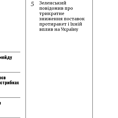
Зеленський
повідомив про
трикратне
зниження поставок
протиракет і їхній
вплив на Україну
лмейду
лєв
 стрибках
в