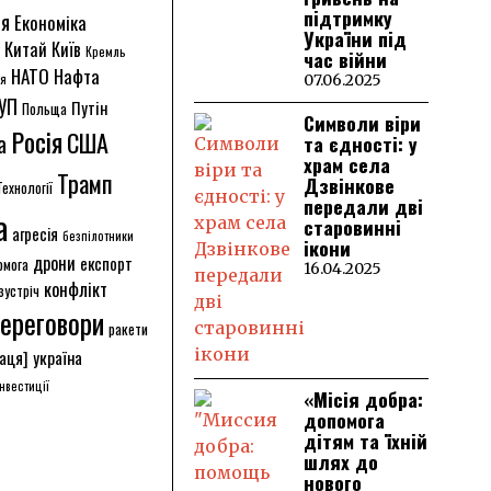
підтримку
ія
Економіка
України під
Китай
Київ
Кремль
час війни
НАТО
Нафта
ія
07.06.2025
УП
Путін
Польща
Символи віри
Росія
США
а
та єдності: у
храм села
Трамп
Дзвінкове
Технології
передали дві
а
старовинні
агресія
безпілотники
ікони
дрони
експорт
омога
16.04.2025
конфлікт
зустріч
ереговори
ракети
аця]
україна
інвестиції
«Місія добра:
допомога
дітям та їхній
шлях до
нового