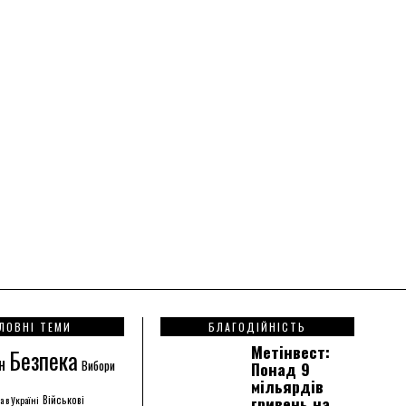
ЛОВНІ ТЕМИ
БЛАГОДІЙНІСТЬ
Метінвест:
Безпека
н
Вибори
Понад 9
мільярдів
гривень на
а в Україні
Військові