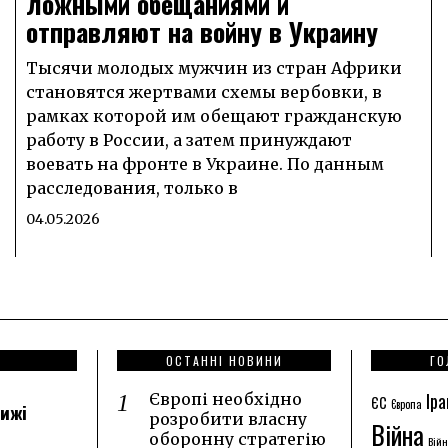
ложными обещаниями и
отправляют на войну в Украину
Тысячи молодых мужчин из стран Африки
становятся жертвами схемы вербовки, в
рамках которой им обещают гражданскую
работу в России, а затем принуждают
воевать на фронте в Украине. По данным
расследования, только в
04.05.2026
ОСТАННІ НОВИНИ
ГО
Іра
Європі необхідно
ЄС
Європа
лижі
розробити власну
Війна
оборонну стратегію
Війн