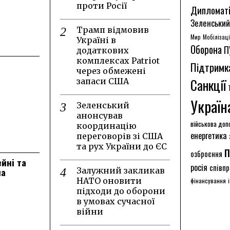
проти Росії
Дипломат
Зеленський
Трамп відмовив
Мир
Мобілізац
Україні в
Оборона
П
додаткових
комплексах Patriot
Підтримк
через обмежені
Санкції
запаси США
Україн
Зеленський
анонсував
військова доп
координацію
енергетика
переговорів зі США
та рух України до ЄС
п
озброєння
ейні та
росія
співпр
на
Залужний закликав
НАТО оновити
фінансування
підходи до оборони
в умовах сучасної
війни