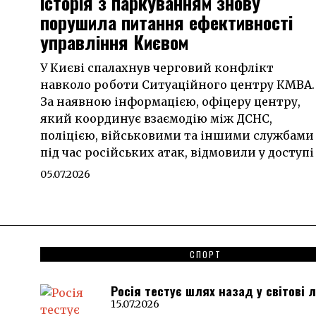
історія з паркуванням знову
порушила питання ефективності
управління Києвом
У Києві спалахнув черговий конфлікт
навколо роботи Ситуаційного центру КМВА.
За наявною інформацією, офіцеру центру,
який координує взаємодію між ДСНС,
поліцією, військовими та іншими службами
під час російських атак, відмовили у доступі
05.07.2026
СПОРТ
Росія тестує шлях назад у світові 
15.07.2026