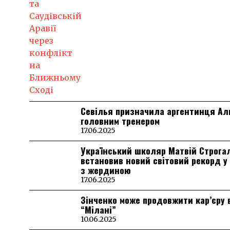
Севілья призначила аргентинця А
головним тренером
17.06.2025
Український школяр Матвій Строга
встановив новий світовий рекорд у
з жердиною
17.06.2025
Зінченко може продовжити кар’єру 
“Мілані”
10.06.2025