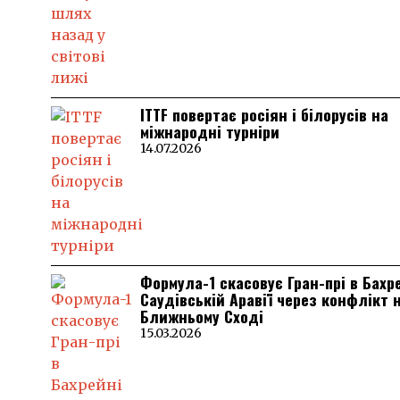
ITTF повертає росіян і білорусів на
міжнародні турніри
14.07.2026
Формула-1 скасовує Гран-прі в Бахр
Саудівській Аравії через конфлікт 
Ближньому Сході
15.03.2026