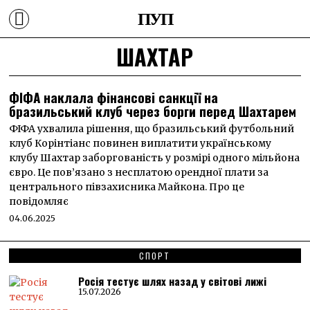
ПУП
ШАХТАР
ФІФА наклала фінансові санкції на
бразильський клуб через борги перед Шахтарем
ФІФА ухвалила рішення, що бразильський футбольний
клуб Корінтіанс повинен виплатити українському
клубу Шахтар заборгованість у розмірі одного мільйона
євро. Це пов’язано з несплатою орендної плати за
центрального півзахисника Майкона. Про це
повідомляє
04.06.2025
СПОРТ
Росія тестує шлях назад у світові лижі
15.07.2026