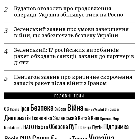
Буданов оголосив про продовження
операції: Україна збільшує тиск на Росію
Зеленський заявив про умови завершення
війни, що забезпечать безпеку України
Зеленський: 17 російських виробників
ракет обходять санкції, заклик до партнерів
діяти
Пентагон заявив про критичне скорочення
запасів ракет після війни з Іраном
ГОЛОВНІ ТЕМИ
Безпека
Війна
Іран
ЄС
Вибори
Європа
Війна в Україні
Військові
Дипломатія
Економіка
Зеленський
Китай
Київ
Кремль
Мир
Підтримка
Оборона
ПУП
НАТО
Нафта
Путін
Польща
Мобілізація
Україна
Санкції
Росія
США
Трамп