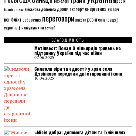
агресія
Технології
енергетика
дрони
експорт
військова допомога
зустріч
безпілотники
переговори
конфлікт
росія
співпраця]
озброєння
ракети
україна
фінансування
інвестиції
БЛАГОДІЙНІСТЬ
Метінвест: Понад 9 мільярдів гривень на
підтримку України під час війни
07.06.2025
Символи віри та єдності: у храм села
Дзвінкове передали дві старовинні ікони
16.04.2025
«Місія добра: допомога дітям та їхній шлях