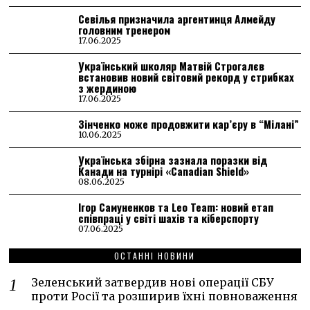
Севілья призначила аргентинця Алмейду
головним тренером
17.06.2025
Український школяр Матвій Строгалєв
встановив новий світовий рекорд у стрибках
з жердиною
17.06.2025
Зінченко може продовжити кар’єру в “Мілані”
10.06.2025
Українська збірна зазнала поразки від
Канади на турнірі «Canadian Shield»
08.06.2025
Ігор Самуненков та Leo Team: новий етап
співпраці у світі шахів та кіберспорту
07.06.2025
ОСТАННІ НОВИНИ
Зеленський затвердив нові операції СБУ
проти Росії та розширив їхні повноваження