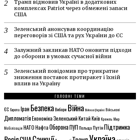
Трамп відмовив Україні в додаткових
комплексах Patriot через обмежені запаси
США
Зеленський анонсував координацію
переговорів зі США та рух України до ЄС
Залужний закликав НАТО оновити підходи
до оборони в умовах сучасної війни
Зеленський повідомив про трикратне
зниження поставок протиракет і їхній
вплив на Україну
ГОЛОВНІ ТЕМИ
Безпека
Війна
Іран
ЄС
Вибори
Європа
Війна в Україні
Військові
Дипломатія
Економіка
Зеленський
Китай
Київ
Кремль
Мир
Підтримка
Оборона
ПУП
НАТО
Нафта
Путін
Польща
Мобілізація
Україна
Санкції
Росія
США
Трамп