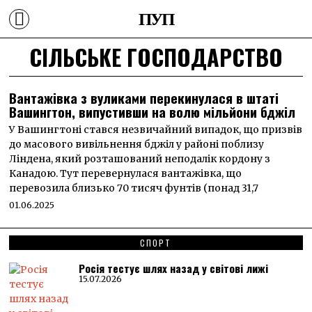
ПУП
СІЛЬСЬКЕ ГОСПОДАРСТВО
Вантажівка з вуликами перекинулася в штаті
Вашингтон, випустивши на волю мільйони бджіл
У Вашингтоні стався незвичайний випадок, що призвів
до масового вивільнення бджіл у районі поблизу
Ліндена, який розташований неподалік кордону з
Канадою. Тут перевернулася вантажівка, що
перевозила близько 70 тисяч фунтів (понад 31,7
01.06.2025
СПОРТ
Росія тестує шлях назад у світові лижі
15.07.2026