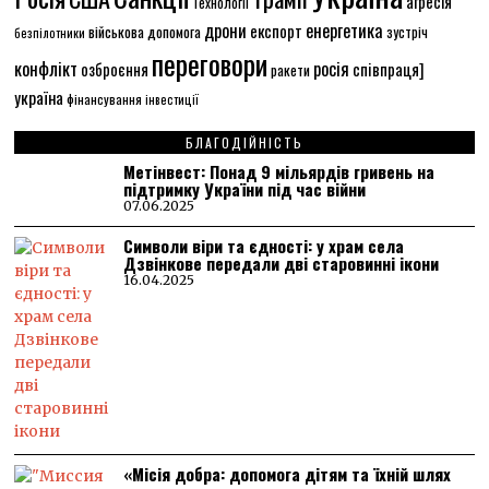
агресія
Технології
енергетика
дрони
експорт
військова допомога
зустріч
безпілотники
переговори
конфлікт
росія
співпраця]
озброєння
ракети
україна
фінансування
інвестиції
БЛАГОДІЙНІСТЬ
Метінвест: Понад 9 мільярдів гривень на
підтримку України під час війни
07.06.2025
Символи віри та єдності: у храм села
Дзвінкове передали дві старовинні ікони
16.04.2025
«Місія добра: допомога дітям та їхній шлях