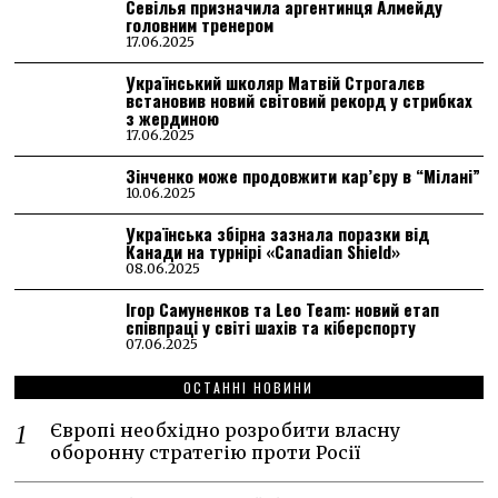
Севілья призначила аргентинця Алмейду
головним тренером
17.06.2025
Український школяр Матвій Строгалєв
встановив новий світовий рекорд у стрибках
з жердиною
17.06.2025
Зінченко може продовжити кар’єру в “Мілані”
10.06.2025
Українська збірна зазнала поразки від
Канади на турнірі «Canadian Shield»
08.06.2025
Ігор Самуненков та Leo Team: новий етап
співпраці у світі шахів та кіберспорту
07.06.2025
ОСТАННІ НОВИНИ
Європі необхідно розробити власну
оборонну стратегію проти Росії