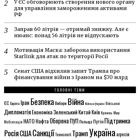
У ЄС обговорюють створення нового органу
для управління замороженими активами
РФ
Заправ 60 літрів — отримай знижку. Але є
нюанс: понад 56 літрів не відпускають
Мотивація Маска: заборона використання
Starlink для атак по території Росії
Сенат США відхилив запит Трампа про
фінансування війни з Іраном на $70 млрд
ГОЛОВНІ ТЕМИ
Безпека
Війна
Іран
ЄС
Вибори
Військові
Європа
Війна в Україні
Дипломатія
Економіка
Зеленський
Китай
Київ
Кремль
Мир
Підтримка
Оборона
НАТО
ПУП
Нафта
Путін
Польща
Мобілізація
Україна
Санкції
Росія
США
Трамп
агресія
Технології