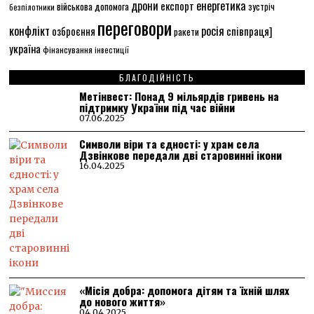
енергетика
дрони
експорт
військова допомога
зустріч
безпілотники
переговори
конфлікт
росія
співпраця]
озброєння
ракети
україна
фінансування
інвестиції
БЛАГОДІЙНІСТЬ
Метінвест: Понад 9 мільярдів гривень на
підтримку України під час війни
07.06.2025
Символи віри та єдності: у храм села
Дзвінкове передали дві старовинні ікони
16.04.2025
«Місія добра: допомога дітям та їхній шлях
до нового життя»
04.04.2025