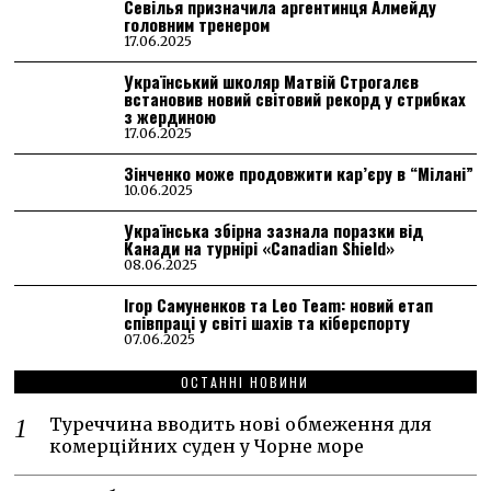
Севілья призначила аргентинця Алмейду
головним тренером
17.06.2025
Український школяр Матвій Строгалєв
встановив новий світовий рекорд у стрибках
з жердиною
17.06.2025
Зінченко може продовжити кар’єру в “Мілані”
10.06.2025
Українська збірна зазнала поразки від
Канади на турнірі «Canadian Shield»
08.06.2025
Ігор Самуненков та Leo Team: новий етап
співпраці у світі шахів та кіберспорту
07.06.2025
ОСТАННІ НОВИНИ
Туреччина вводить нові обмеження для
комерційних суден у Чорне море