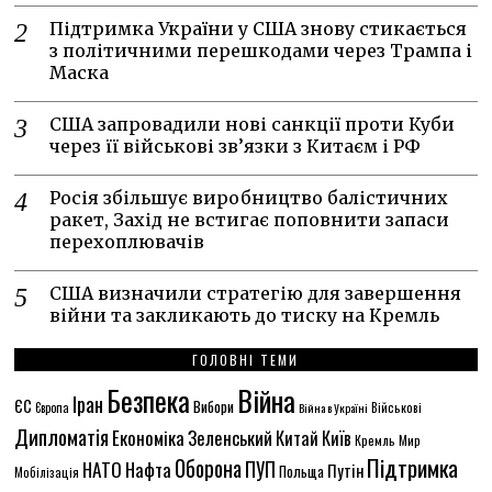
Підтримка України у США знову стикається
з політичними перешкодами через Трампа і
Маска
США запровадили нові санкції проти Куби
через її військові зв’язки з Китаєм і РФ
Росія збільшує виробництво балістичних
ракет, Захід не встигає поповнити запаси
перехоплювачів
США визначили стратегію для завершення
війни та закликають до тиску на Кремль
ГОЛОВНІ ТЕМИ
Безпека
Війна
Іран
ЄС
Вибори
Європа
Війна в Україні
Військові
Дипломатія
Економіка
Зеленський
Китай
Київ
Кремль
Мир
Підтримка
Оборона
НАТО
ПУП
Нафта
Путін
Польща
Мобілізація