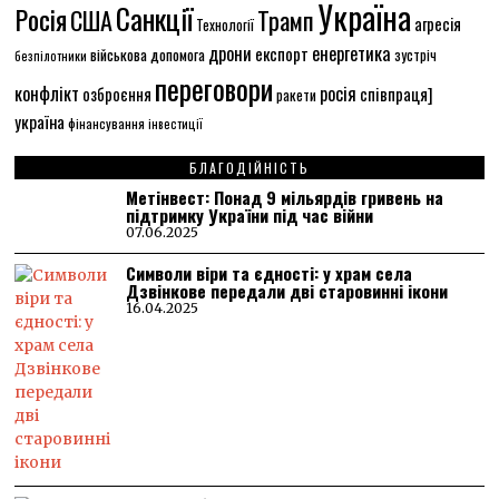
Україна
Санкції
Росія
США
Трамп
агресія
Технології
енергетика
дрони
експорт
військова допомога
зустріч
безпілотники
переговори
конфлікт
росія
співпраця]
озброєння
ракети
україна
фінансування
інвестиції
БЛАГОДІЙНІСТЬ
Метінвест: Понад 9 мільярдів гривень на
підтримку України під час війни
07.06.2025
Символи віри та єдності: у храм села
Дзвінкове передали дві старовинні ікони
16.04.2025