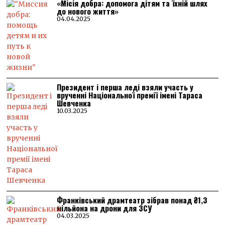
«Місія добра: допомога дітям та їхній шлях
до нового життя»
04.04.2025
Президент і перша леді взяли участь у
врученні Національної премії імені Тараса
Шевченка
10.03.2025
Франківський драмтеатр зібрав понад ₴1,3
мільйона на дрони для ЗСУ
04.03.2025