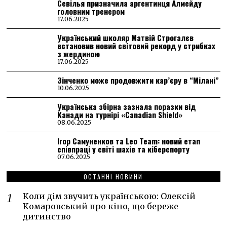
Севілья призначила аргентинця Алмейду
головним тренером
17.06.2025
Український школяр Матвій Строгалєв
встановив новий світовий рекорд у стрибках
з жердиною
17.06.2025
Зінченко може продовжити кар’єру в “Мілані”
10.06.2025
Українська збірна зазнала поразки від
Канади на турнірі «Canadian Shield»
08.06.2025
Ігор Самуненков та Leo Team: новий етап
співпраці у світі шахів та кіберспорту
07.06.2025
ОСТАННІ НОВИНИ
Коли дім звучить українською: Олексій
Комаровський про кіно, що береже
дитинство