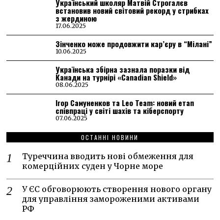
Український школяр Матвій Строгалєв
встановив новий світовий рекорд у стрибках
з жердиною
17.06.2025
Зінченко може продовжити кар’єру в “Мілані”
10.06.2025
Українська збірна зазнала поразки від
Канади на турнірі «Canadian Shield»
08.06.2025
Ігор Самуненков та Leo Team: новий етап
співпраці у світі шахів та кіберспорту
07.06.2025
ОСТАННІ НОВИНИ
Туреччина вводить нові обмеження для
комерційних суден у Чорне море
У ЄС обговорюють створення нового органу
для управління замороженими активами
РФ