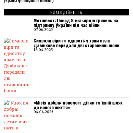
україна
фінансування
інвестиції
БЛАГОДІЙНІСТЬ
Метінвест: Понад 9 мільярдів гривень на
підтримку України під час війни
07.06.2025
Символи віри та єдності: у храм села
Дзвінкове передали дві старовинні ікони
16.04.2025
«Місія добра: допомога дітям та їхній шлях
до нового життя»
04.04.2025