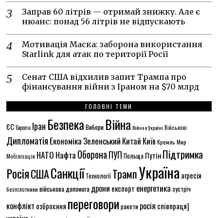
Заправ 60 літрів — отримай знижку. Але є
нюанс: понад 56 літрів не відпускають
Мотивація Маска: заборона використання
Starlink для атак по території Росії
Сенат США відхилив запит Трампа про
фінансування війни з Іраном на $70 млрд
ГОЛОВНІ ТЕМИ
Безпека
Війна
Іран
ЄС
Вибори
Військові
Європа
Війна в Україні
Дипломатія
Економіка
Зеленський
Китай
Київ
Кремль
Мир
Підтримка
Оборона
НАТО
ПУП
Нафта
Путін
Польща
Мобілізація
Україна
Санкції
Росія
США
Трамп
агресія
Технології
енергетика
дрони
експорт
військова допомога
зустріч
безпілотники
переговори
конфлікт
росія
співпраця]
озброєння
ракети