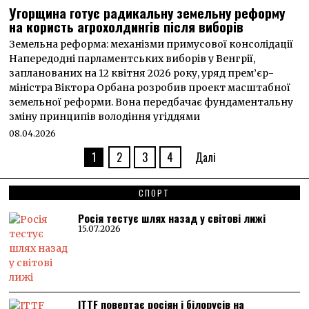
Угорщина готує радикальну земельну реформу
на користь агрохолдингів після виборів
Земельна реформа: механізми примусової консолідації
Напередодні парламентських виборів у Венгрії,
запланованих на 12 квітня 2026 року, уряд прем’єр-
міністра Віктора Орбана розробив проект масштабної
земельної реформи. Вона передбачає фундаментальну
зміну принципів володіння угіддями
08.04.2026
1
2
3
4
Далі
СПОРТ
Росія тестує шлях назад у світові лижі
15.07.2026
ITTF повертає росіян і білорусів на