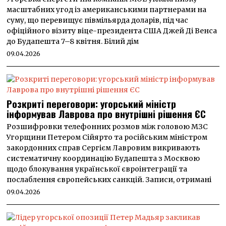
масштабних угод із американськими партнерами на
суму, що перевищує півмільярда доларів, під час
офіційного візиту віце-президента США Джей Ді Венса
до Будапешта 7–8 квітня. Білий дім
09.04.2026
Розкриті переговори: угорський міністр
інформував Лаврова про внутрішні рішення ЄС
Розшифровки телефонних розмов між головою МЗС
Угорщини Петером Сійярто та російським міністром
закордонних справ Сергієм Лавровим викривають
систематичну координацію Будапешта з Москвою
щодо блокування української євроінтеграції та
послаблення європейських санкцій. Записи, отримані
09.04.2026