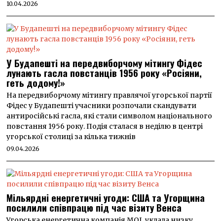
10.04.2026
У Будапешті на передвиборчому мітингу Фідес
лунають гасла повстанців 1956 року «Росіяни,
геть додому!»
На передвиборчому мітингу правлячої угорської партії
Фідес у Будапешті учасники розпочали скандувати
антиросійські гасла, які стали символом національного
повстання 1956 року. Подія сталася в неділю в центрі
угорської столиці за кілька тижнів
09.04.2026
Мільярдні енергетичні угоди: США та Угорщина
посилили співпрацю під час візиту Венса
Угорська енергетична компанія MOL уклала низку