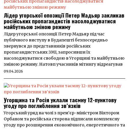
Лідер угорської опозиції Петер Мадьяр закликав
російських пропагандистів насолоджуватися
майбутньою зміною режиму
Лідер угорської опозиції Петер Мадьяр під час
публічного виступу в Будапешті безпосередньо
звернувся до представників російських
пропагандистських ЗМІ, запросивши їх
насолоджуватися свободою в Угорщині та майбутньою
зміною режиму. Натовп учасників мітингу відреагував
09.04.2026
Угорщина та Росія уклали таємну 12-пунктову
угоду про поглиблення зв’язків
Угорський уряд на чолі з прем’єр-міністром Віктором
Орбаном та російська сторона підписали комплексну
угоду про розширення економічного, енергетичного та