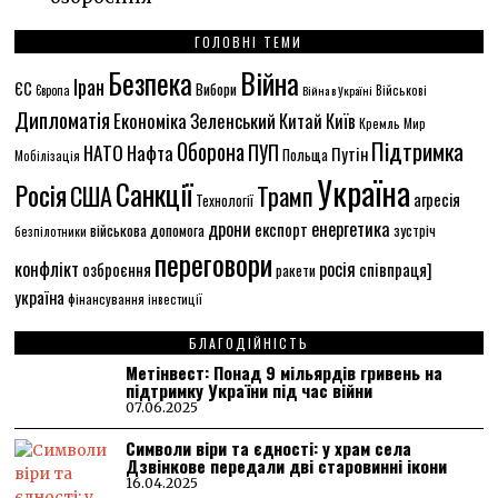
ГОЛОВНІ ТЕМИ
Безпека
Війна
Іран
ЄС
Вибори
Європа
Війна в Україні
Військові
Дипломатія
Економіка
Зеленський
Китай
Київ
Кремль
Мир
Підтримка
Оборона
НАТО
ПУП
Нафта
Путін
Польща
Мобілізація
Україна
Санкції
Росія
США
Трамп
агресія
Технології
енергетика
дрони
експорт
військова допомога
зустріч
безпілотники
переговори
конфлікт
росія
співпраця]
озброєння
ракети
україна
фінансування
інвестиції
БЛАГОДІЙНІСТЬ
Метінвест: Понад 9 мільярдів гривень на
підтримку України під час війни
07.06.2025
Символи віри та єдності: у храм села
Дзвінкове передали дві старовинні ікони
16.04.2025