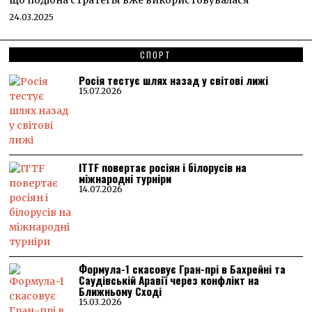
що подібна стратегія вже використовувалася
24.03.2025
СПОРТ
Росія тестує шлях назад у світові лижі
15.07.2026
ITTF повертає росіян і білорусів на
міжнародні турніри
14.07.2026
Формула-1 скасовує Гран-прі в Бахрейні та
Саудівській Аравії через конфлікт на
Ближньому Сході
15.03.2026