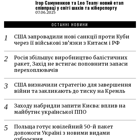
Ігор Самуненков та Leo Team: новий етап
співпраці у світі шахів та кіберспорту
07.06.2025
ОСТАННІ НОВИНИ
США запровадили нові санкції проти Куби
через її військові зв’язки з Китаєм і РФ
Росія збільшує виробництво балістичних
ракет, Захід не встигає поповнити запаси
перехоплювачів
США визначили стратегію для завершення
війни та закликають до тиску на Кремль
Заходу набридли запити Києва: вплив на
майбутнє української ППО
Польща готує ювілейний 50-й пакет
допомоги Україні з новими видами
озброєння