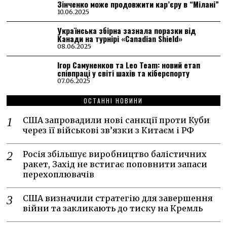
Зінченко може продовжити кар’єру в “Мілані”
10.06.2025
Українська збірна зазнала поразки від
Канади на турнірі «Canadian Shield»
08.06.2025
Ігор Самуненков та Leo Team: новий етап
співпраці у світі шахів та кіберспорту
07.06.2025
ОСТАННІ НОВИНИ
США запровадили нові санкції проти Куби
через її військові зв’язки з Китаєм і РФ
Росія збільшує виробництво балістичних
ракет, Захід не встигає поповнити запаси
перехоплювачів
США визначили стратегію для завершення
війни та закликають до тиску на Кремль