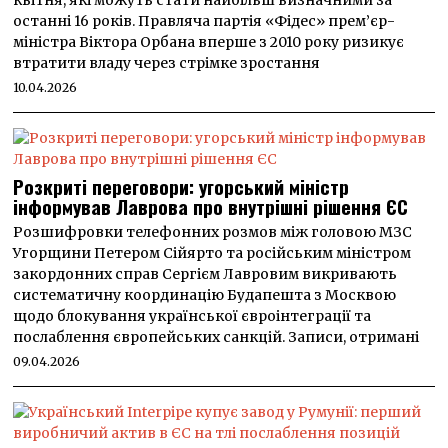
квітня, які можуть стати найбільш визначними за
останні 16 років. Правляча партія «Фідес» прем’єр-
міністра Віктора Орбана вперше з 2010 року ризикує
втратити владу через стрімке зростання
10.04.2026
Розкриті переговори: угорський міністр
інформував Лаврова про внутрішні рішення ЄС
Розшифровки телефонних розмов між головою МЗС
Угорщини Петером Сійярто та російським міністром
закордонних справ Сергієм Лавровим викривають
систематичну координацію Будапешта з Москвою
щодо блокування української євроінтеграції та
послаблення європейських санкцій. Записи, отримані
09.04.2026