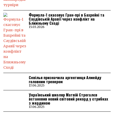
Формула-1 скасовує Гран-прі в Бахрейні та
Саудівській Аравії через конфлікт на
Ближньому Сході
15.03.2026
Севілья призначила аргентинця Алмейду
головним тренером
17.06.2025
Український школяр Матвій Строгалєв
встановив новий світовий рекорд у стрибках
з жердиною
17.06.2025