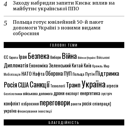
Заходу набридли запити Києва: вплив на
майбутнє української ППО
Польща готує ювілейний 50-й пакет
допомоги Україні з новими видами
озброєння
ГОЛОВНІ ТЕМИ
Безпека
Війна
Іран
ЄС
Вибори
Європа
Війна в Україні
Військові
Дипломатія
Економіка
Зеленський
Китай
Київ
Кремль
Мир
Підтримка
Оборона
НАТО
ПУП
Нафта
Путін
Польща
Мобілізація
Україна
Санкції
Росія
США
Трамп
агресія
Технології
енергетика
дрони
експорт
військова допомога
зустріч
безпілотники
переговори
конфлікт
росія
співпраця]
озброєння
ракети
україна
фінансування
інвестиції
БЛАГОДІЙНІСТЬ