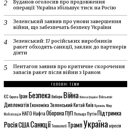
Буданов оголосив про продовження
операції: Україна збільшує тиск на Росію
Зеленський заявив про умови завершення
війни, що забезпечать безпеку України
Зеленський: 17 російських виробників
ракет обходять санкції, заклик до партнерів
діяти
Пентагон заявив про критичне скорочення
запасів ракет після війни з Іраном
ГОЛОВНІ ТЕМИ
Безпека
Війна
Іран
ЄС
Вибори
Європа
Війна в Україні
Військові
Дипломатія
Економіка
Зеленський
Китай
Київ
Кремль
Мир
Підтримка
Оборона
ПУП
НАТО
Нафта
Путін
Польща
Мобілізація
Україна
Санкції
Росія
США
Трамп
агресія
Технології