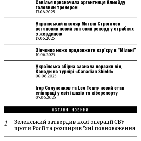
Севілья призначила аргентинця Алмейду
головним тренером
17.06.2025
Український школяр Матвій Строгалєв
встановив новий світовий рекорд у стрибках
з жердиною
17.06.2025
Зінченко може продовжити кар’єру в “Мілані”
10.06.2025
Українська збірна зазнала поразки від
Канади на турнірі «Canadian Shield»
08.06.2025
Ігор Самуненков та Leo Team: новий етап
співпраці у світі шахів та кіберспорту
07.06.2025
ОСТАННІ НОВИНИ
Зеленський затвердив нові операції СБУ
проти Росії та розширив їхні повноваження