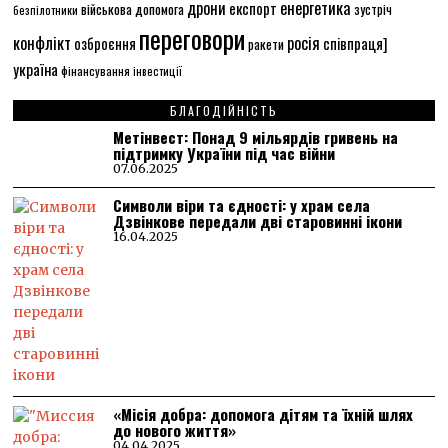
енергетика
дрони
експорт
військова допомога
зустріч
безпілотники
переговори
конфлікт
росія
співпраця]
озброєння
ракети
україна
фінансування
інвестиції
БЛАГОДІЙНІСТЬ
Метінвест: Понад 9 мільярдів гривень на
підтримку України під час війни
07.06.2025
Символи віри та єдності: у храм села
Дзвінкове передали дві старовинні ікони
16.04.2025
«Місія добра: допомога дітям та їхній шлях
до нового життя»
04.04.2025