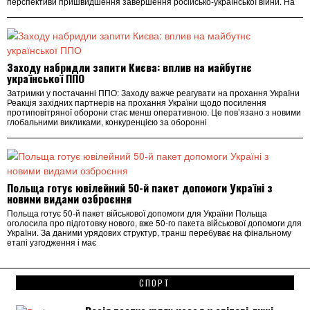
перспективи пришвидшення завершення російсько-української війни. На
Заходу набридли запити Києва: вплив на майбутнє
української ППО
Затримки у постачанні ППО: Заходу важче реагувати на прохання України
Реакція західних партнерів на прохання України щодо посилення
протиповітряної оборони стає менш оперативною. Це пов’язано з новими
глобальними викликами, конкуренцією за оборонні
Польща готує ювілейний 50-й пакет допомоги Україні з
новими видами озброєння
Польща готує 50-й пакет військової допомоги для України Польща
оголосила про підготовку нового, вже 50-го пакета військової допомоги для
України. За даними урядових структур, транш перебуває на фінальному
етапі узгодження і має
СПОРТ