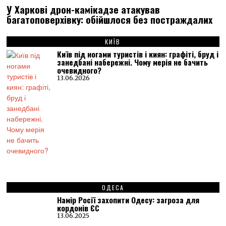
У Харкові дрон-камікадзе атакував
багатоповерхівку: обійшлося без постраждалих
КИЇВ
Київ під ногами туристів і киян: графіті, бруд і
занедбані набережні. Чому мерія не бачить
очевидного?
13.06.2026
ОДЕСА
Намір Росії захопити Одесу: загроза для
кордонів ЄС
13.06.2025