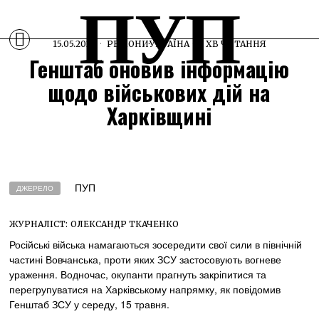
ПУП
15.05.2024
РЕГІОНИ
·
УКРАЇНА
1 ХВ ЧИТАННЯ
Генштаб оновив інформацію
щодо військових дій на
Харківщині
ПУП
ДЖЕРЕЛО
ЖУРНАЛІСТ:
ОЛЕКСАНДР ТКАЧЕНКО
Російські війська намагаються зосередити свої сили в північній
частині Вовчанська, проти яких ЗСУ застосовують вогневе
ураження. Водночас, окупанти прагнуть закріпитися та
перегрупуватися на Харківському напрямку, як повідомив
Генштаб ЗСУ у середу, 15 травня.