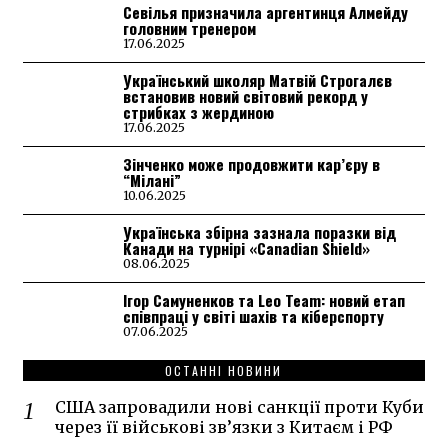
Севілья призначила аргентинця Алмейду
головним тренером
17.06.2025
Український школяр Матвій Строгалєв
встановив новий світовий рекорд у
стрибках з жердиною
17.06.2025
Зінченко може продовжити кар’єру в
“Мілані”
10.06.2025
Українська збірна зазнала поразки від
Канади на турнірі «Canadian Shield»
08.06.2025
Ігор Самуненков та Leo Team: новий етап
співпраці у світі шахів та кіберспорту
07.06.2025
ОСТАННІ НОВИНИ
США запровадили нові санкції проти Куби
через її військові зв’язки з Китаєм і РФ