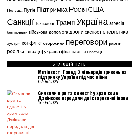
Росія
США
Підтримка
Путін
Польща
Україна
Санкції
Трамп
агресія
Технології
енергетика
дрони
експорт
військова допомога
безпілотники
переговори
конфлікт
озброєння
зустріч
ракети
росія
україна
співпраця]
фінансування
інвестиції
БЛАГОДІЙНІСТЬ
Метінвест: Понад 9 мільярдів гривень на
підтримку України під час війни
07.06.2025
Символи віри та єдності: у храм села
Дзвінкове передали дві старовинні ікони
16.04.2025