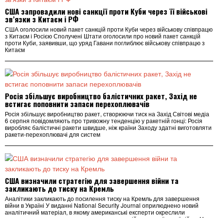
США запровадили нові санкції проти Куби через її військові
зв’язки з Китаєм і РФ
США оголосили новий пакет санкцій проти Куби через військову співпрацю
з Китаєм і Росією Сполучені Штати оголосили про новий пакет санкцій
проти Куби, заявивши, що уряд Гавани поглиблює військову співпрацю з
Китаєм
Росія збільшує виробництво балістичних ракет, Захід не
встигає поповнити запаси перехоплювачів
Росія збільшує виробництво ракет, створюючи тиск на Захід Світові медіа
6 серпня повідомляють про тривожну тенденцію у ракетній гонці: Росія
виробляє балістичні ракети швидше, ніж країни Заходу здатні виготовляти
ракети-перехоплювачі для систем
США визначили стратегію для завершення війни та
закликають до тиску на Кремль
Аналітики закликають до посилення тиску на Кремль для завершення
війни в Україні У виданні National Security Journal оприлюднено новий
аналітичний матеріал, в якому американські експерти окреслили