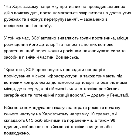
“На Харківському напрямку противник не проводив активних
дій з початку дня, проте намагається закріпитися на досягнутих
рубежах та виконує перегрупування”, – зазначено в
повідомленні Генштабу.
У той же час, ЗСУ активно виявляють групи противника, місця
розміщення його артилерії та наносять по них вогневе
ураження, щоб перешкодити росіянам накопичувати сили та
засоби в північній частині Вовчанська.
“Крім того, ЗСУ продовжують проводити операції з
прочісування міської інфраструктури, а також тримають під
вогневим контролем за допомогою артилерії та безпілотників
місця, де зосереджені військові сили та техніка російських
загарбників та потенційні позиції ворога”, – додали у Генштабі.
Військове командування вказує на втрати росіян з початку
їхнього наступу на Харківському напрямку 10 травня, які
складають 615 осіб вбитими та пораненими, а також 98
одиниць озброєння та військової техніки знищено або
пошкоджено.