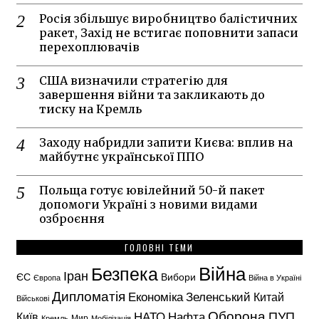
Росія збільшує виробництво балістичних
ракет, Захід не встигає поповнити запаси
перехоплювачів
США визначили стратегію для
завершення війни та закликають до
тиску на Кремль
Заходу набридли запити Києва: вплив на
майбутнє української ППО
Польща готує ювілейний 50-й пакет
допомоги Україні з новими видами
озброєння
ГОЛОВНІ ТЕМИ
Безпека
Війна
Іран
ЄС
Вибори
Європа
Війна в Україні
Дипломатія
Економіка
Зеленський
Китай
Військові
Оборона
НАТО
ПУП
Нафта
Київ
Кремль
Мир
Мобілізація