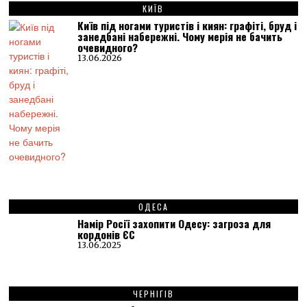
КИЇВ
Київ під ногами туристів і киян: графіті, бруд і
занедбані набережні. Чому мерія не бачить
очевидного?
13.06.2026
ОДЕСА
Намір Росії захопити Одесу: загроза для
кордонів ЄС
13.06.2025
ЧЕРНІГІВ