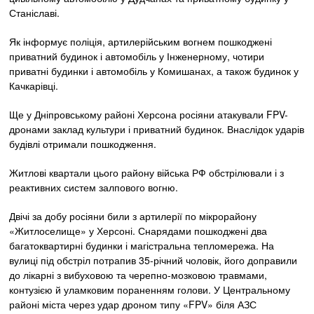
Станіславі.
Як інформує поліція, артилерійським вогнем пошкоджені
приватний будинок і автомобіль у Інженерному, чотири
приватні будинки і автомобіль у Комишанах, а також будинок у
Качкарівці.
Ще у Дніпровському районі Херсона росіяни атакували FPV-
дронами заклад культури і приватний будинок. Внаслідок ударів
будівлі отримали пошкодження.
Житлові квартали цього району війська РФ обстрілювали і з
реактивних систем залпового вогню.
Двічі за добу росіяни били з артилерії по мікрорайону
«Житлоселище» у Херсоні. Снарядами пошкоджені два
багатоквартирні будинки і магістральна тепломережа. На
вулиці під обстріл потрапив 35-річний чоловік, його доправили
до лікарні з вибуховою та черепно-мозковою травмами,
контузією й уламковим пораненням голови. У Центральному
районі міста через удар дроном типу «FPV» біля АЗС