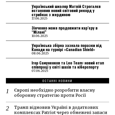
Український школяр Матвій Строгалєв
встановив новий світовий рекорд у
стрибках з жердиною
17.06.2025
Зінченко може продовжити кар’єру в
“Мілані”
10.06.2025
Українська збірна зазнала поразки від
Канади на турнірі «Canadian Shield»
08.06.2025
Ігор Самуненков та Leo Team: новий етап
співпраці у світі шахів та кіберспорту
07.06.2025
ОСТАННІ НОВИНИ
Європі необхідно розробити власну
оборонну стратегію проти Росії
Трамп відмовив Україні в додаткових
комплексах Patriot через обмежені запаси