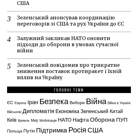
США
Зеленський анонсував координацію
переговорів зі США та рух України до ЄС
Залужний закликав НАТО оновити
підходи до оборони в умовах сучасної
війни
Зеленський повідомив про трикратне
зниження поставок протиракет і їхній
вплив на Україну
ГОЛОВНІ ТЕМИ
Безпека
Війна
Іран
ЄС
Вибори
Європа
Війна в Україні
Дипломатія
Економіка
Зеленський
Китай
Військові
Оборона
НАТО
ПУП
Нафта
Київ
Кремль
Мир
Мобілізація
Росія
США
Підтримка
Путін
Польща