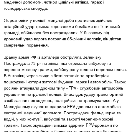
медичної допомоги, чотири цивільні автівки, гараж і
господарська споруда.
Як розповіли у поліції, минулої доби противник здійснив
авіаційний удар трьома керованими бомбами по Тягинській
громаді, обійшлося без постраждалих. У Львовому під
дроновий удар ворога потрапив 65-річний чоловік, він дістав
смертельні поранення.
Зранку армія РФ із артилерії обстріляла Зеленівку.
Постраждала 73-річна жінка, яка отримала вибухову та
черепно-мозкову травми, забійну рану голови і перелом плеча.
В Антонівці через скиди з безпілотників та артобстріли
пошкоджені чотири житлові будинки, гараж і автомобіль. Також
росіяни атакували дроном типу «FPV» службовий автомобіль
управління патрульної поліції. Внаслідок удару транспортний
засіб зазнав пошкоджень, поліцейські не травмувалися. А у
Молодіжному окупанти вдарили FPV-дроном по автомобілю
екстреної медичної допомоги. Постраждали фельдшерка та
водій, у них контузії, вибухові та закриті черепно-мозкові
травми. Також окупаційні війська вдарили FPV-дронами по
цивільному автомобілю у Дудчанах та приватному будинку у