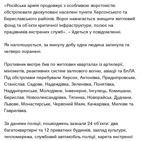
«Російська армія продовжує з особливою жорстокістю
обстрілювати деокуповані населені пункти Херсонського та
Бериславського районів. Ворог намагається знищити житловий
фонд та об’єкти критичної інфраструктури, полює на
працівників екстрених служб», – йдеться у повідомленні.
Як наголошується, за минулу добу одна людина загинула та
четверо поранені.
Противник вкотре бив по житлових кварталах із артилерії,
мінометів, реактивних систем залпового вогню, авіації та БпЛА.
Під обстрілами перебували Херсон, Антонівка, Придніпровське,
Станіслав, Садове, Надеждівка, Зеленівка, Понятівка,
Наддніпрянське, Молодіжне, Інженерне, Інгулець, Комишани,
Берислав, Новоолександрівка, Тягинка, Новорайськ, Дудчани,
Львове, Монастирське, Червоний Маяк, Качкарівка, Милове та
Гаврилівка.
За даними поліції, пошкоджень зазнали 24 об’єкти: два
багатоквартирні та 12 приватних будинків, заклад культури,
тепломережа, службовий автомобіль поліції, карета екстреної