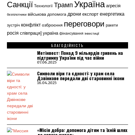
Україна
Санкції
Трамп
агресія
Технології
енергетика
дрони
експорт
військова допомога
безпілотники
переговори
конфлікт
озброєння
зустріч
ракети
росія
україна
співпраця]
фінансування
інвестиції
БЛАГОДІЙНІСТЬ
Метінвест: Понад 9 мільярдів гривень на
підтримку України під час війни
07.06.2025
Символи віри та єдності: у храм села
Дзвінкове передали дві старовинні ікони
16.04.2025
«Місія добра: допомога дітям та їхній шлях
до нового життя»