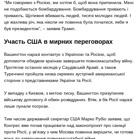
“Ми говоримо з Росією, ми хотіли б, щоб вона припинила. Мені
не подобаються бомбардування. Бомбардування тривають і
тривають. Щотижня вбивають людей, тисячі молодих людей. І
це жахлива річ, яка ніколи не повинна була початися, якби я
був президентом”, – заявив Трамп.
Участь США в мирних переговорах
Вашингтон наразі контактує з Україною та Росією, щоб
допомогти обидвом країнам завершити повномасштабну війну.
Протягом останніх місяців у Саудівській Аравії, а також
Туреччині пройшла низка окремих зустрічей американської
сторони з представниками України та Росії.
У випадку з Києвом, з метою тиску, Вашингтон призупиняв
військову допомогу й обмін розвідданих. Втім, в бік Росії наразі
лише лунали погрози.
Тим часом державний секретар США Марко Рубіо заявив, що
Конгрес вже почав працювати над законопроєкт про санкції
проти Росії, у зв’язку з чим Москва повинна вирішити, чи готова
вона до завершення повномасштабної війни.