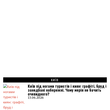
КИЇВ
Київ під ногами туристів і киян: графіті, бруд і
занедбані набережні. Чому мерія не бачить
очевидного?
13.06.2026