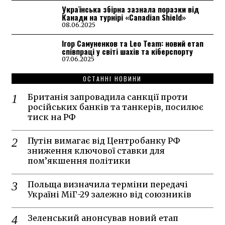
Українська збірна зазнала поразки від
Канади на турнірі «Canadian Shield»
08.06.2025
Ігор Самуненков та Leo Team: новий етап
співпраці у світі шахів та кіберспорту
07.06.2025
ОСТАННІ НОВИНИ
Британія запровадила санкції проти
російських банків та танкерів, посилює
тиск на РФ
Путін вимагає від Центробанку РФ
зниження ключової ставки для
пом’якшення політики
Польща визначила терміни передачі
Україні МіГ-29 залежно від союзників
Зеленський анонсував новий етап