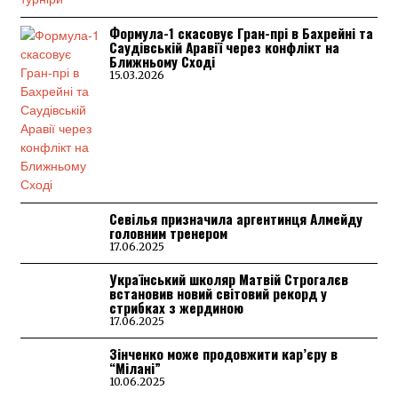
Формула-1 скасовує Гран-прі в Бахрейні та
Саудівській Аравії через конфлікт на
Ближньому Сході
15.03.2026
Севілья призначила аргентинця Алмейду
головним тренером
17.06.2025
Український школяр Матвій Строгалєв
встановив новий світовий рекорд у
стрибках з жердиною
17.06.2025
Зінченко може продовжити кар’єру в
“Мілані”
10.06.2025