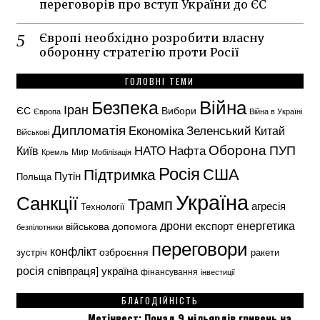
переговорів про вступ України до ЄС
Європі необхідно розробити власну
оборонну стратегію проти Росії
ГОЛОВНІ ТЕМИ
Безпека
Війна
Іран
ЄС
Вибори
Європа
Війна в Україні
Дипломатія
Економіка
Зеленський
Китай
Військові
Оборона
НАТО
ПУП
Нафта
Київ
Кремль
Мир
Мобілізація
Росія
США
Підтримка
Путін
Польща
Україна
Санкції
Трамп
агресія
Технології
енергетика
дрони
експорт
військова допомога
безпілотники
переговори
конфлікт
озброєння
зустріч
ракети
росія
україна
співпраця]
фінансування
інвестиції
БЛАГОДІЙНІСТЬ
Метінвест: Понад 9 мільярдів гривень на