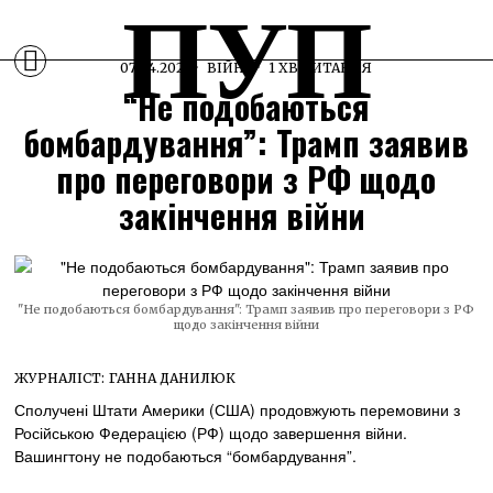
ПУП
07.04.2025
ВІЙНА
1 ХВ ЧИТАННЯ
“Не подобаються
бомбардування”: Трамп заявив
про переговори з РФ щодо
закінчення війни
"Не подобаються бомбардування": Трамп заявив про переговори з РФ
щодо закінчення війни
ЖУРНАЛІСТ:
ГАННА ДАНИЛЮК
Сполучені Штати Америки (США) продовжують перемовини з
Російською Федерацією (РФ) щодо завершення війни.
Вашингтону не подобаються “бомбардування”.