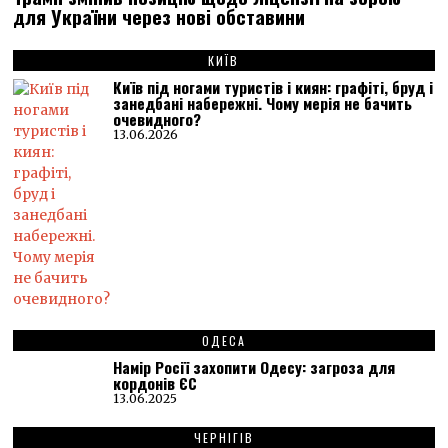
для України через нові обставини
КИЇВ
Київ під ногами туристів і киян: графіті, бруд і
занедбані набережні. Чому мерія не бачить
очевидного?
13.06.2026
ОДЕСА
Намір Росії захопити Одесу: загроза для
кордонів ЄС
13.06.2025
ЧЕРНІГІВ