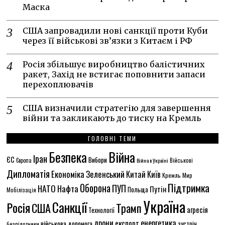
Маска
США запровадили нові санкції проти Куби
через її військові зв’язки з Китаєм і РФ
Росія збільшує виробництво балістичних
ракет, Захід не встигає поповнити запаси
перехоплювачів
США визначили стратегію для завершення
війни та закликають до тиску на Кремль
ГОЛОВНІ ТЕМИ
Безпека
Війна
Іран
ЄС
Вибори
Європа
Війна в Україні
Військові
Дипломатія
Економіка
Зеленський
Китай
Київ
Кремль
Мир
Підтримка
Оборона
НАТО
ПУП
Нафта
Путін
Польща
Мобілізація
Україна
Санкції
Росія
США
Трамп
агресія
Технології
енергетика
дрони
експорт
військова допомога
зустріч
безпілотники