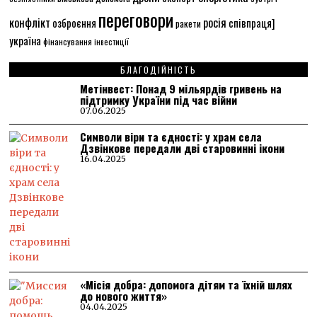
переговори
конфлікт
росія
співпраця]
озброєння
ракети
україна
фінансування
інвестиції
БЛАГОДІЙНІСТЬ
Метінвест: Понад 9 мільярдів гривень на
підтримку України під час війни
07.06.2025
Символи віри та єдності: у храм села
Дзвінкове передали дві старовинні ікони
16.04.2025
«Місія добра: допомога дітям та їхній шлях
до нового життя»
04.04.2025