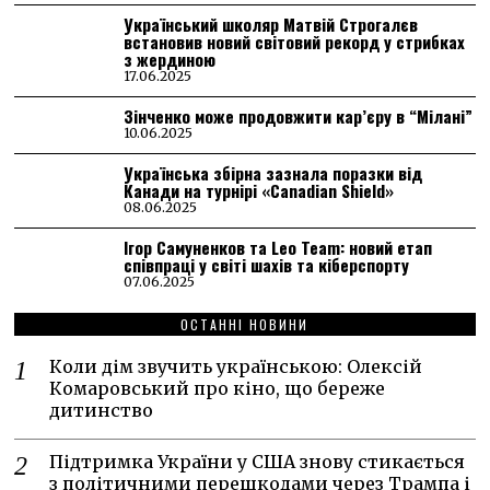
Український школяр Матвій Строгалєв
встановив новий світовий рекорд у стрибках
з жердиною
17.06.2025
Зінченко може продовжити кар’єру в “Мілані”
10.06.2025
Українська збірна зазнала поразки від
Канади на турнірі «Canadian Shield»
08.06.2025
Ігор Самуненков та Leo Team: новий етап
співпраці у світі шахів та кіберспорту
07.06.2025
ОСТАННІ НОВИНИ
Коли дім звучить українською: Олексій
Комаровський про кіно, що береже
дитинство
Підтримка України у США знову стикається
з політичними перешкодами через Трампа і