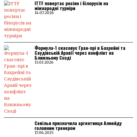
ITTF повертає росіян і білорусів на
міжнародні турніри
14.07.2026
Формула-1 скасовує Гран-прі в Бахрейні та
Саудівській Аравії через конфлікт на
Ближньому Сході
15.03.2026
Севілья призначила аргентинця Алмейду
головним тренером
17.06.2025