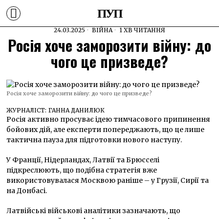
ПУП
24.03.2025
ВІЙНА
1 ХВ ЧИТАННЯ
Росія хоче заморозити війну: до
чого це призведе?
Росія хоче заморозити війну: до чого це призведе?
ЖУРНАЛІСТ:
ГАННА ДАНИЛЮК
Росія активно просуває ідею тимчасового припинення
бойових дій, але експерти попереджають, що це лише
тактична пауза для підготовки нового наступу.
У Франції, Нідерландах, Латвії та Брюсселі
підкреслюють, що подібна стратегія вже
використовувалася Москвою раніше – у Грузії, Сирії та
на Донбасі.
Латвійські військові аналітики зазначають, що