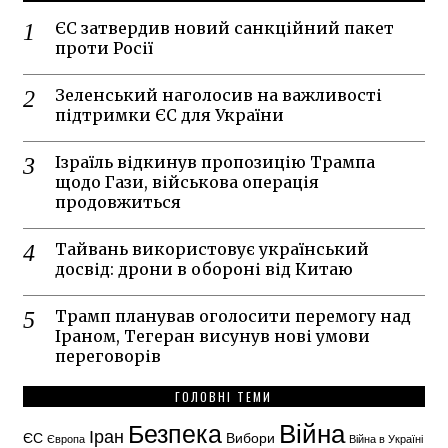
ЄС затвердив новий санкційний пакет
проти Росії
Зеленський наголосив на важливості
підтримки ЄС для України
Ізраїль відкинув пропозицію Трампа
щодо Гази, військова операція
продовжиться
Тайвань використовує український
досвід: дрони в обороні від Китаю
Трамп планував оголосити перемогу над
Іраном, Тегеран висунув нові умови
переговорів
ГОЛОВНІ ТЕМИ
Безпека
Війна
Іран
ЄС
Вибори
Європа
Війна в Україні