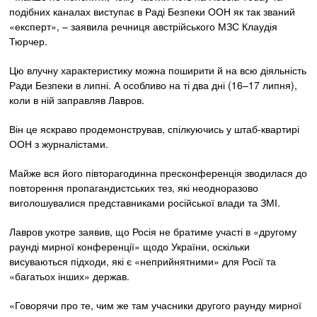
подібних каналах виступає в Раді Безпеки ООН як так званий
«експерт», – заявила речниця австрійського МЗС Клаудія
Тюрчер.
Цю влучну характеристику можна поширити й на всю діяльність
Ради Безпеки в липні. А особливо на ті два дні (16–17 липня),
коли в ній заправляв Лавров.
Він це яскраво продемонстрував, спілкуючись у штаб-квартирі
ООН з журналістами.
Майже вся його півторагодинна пресконференція зводилася до
повторення пропагандистських тез, які неодноразово
виголошувалися представниками російської влади та ЗМІ.
Лавров укотре заявив, що Росія не братиме участі в «другому
раунді мирної конференції» щодо України, оскільки
висуваються підходи, які є «неприйнятними» для Росії та
«багатьох інших» держав.
«Говорячи про те, чим же там учасники другого раунду мирної