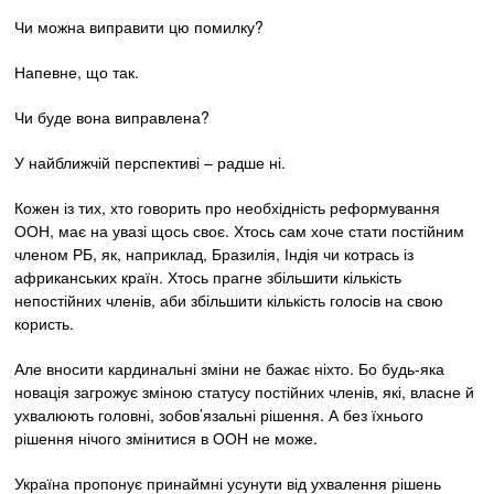
Чи можна виправити цю помилку?
Напевне, що так.
Чи буде вона виправлена?
У найближчій перспективі – радше ні.
Кожен із тих, хто говорить про необхідність реформування
ООН, має на увазі щось своє. Хтось сам хоче стати постійним
членом РБ, як, наприклад, Бразилія, Індія чи котрась із
африканських країн. Хтось прагне збільшити кількість
непостійних членів, аби збільшити кількість голосів на свою
користь.
Але вносити кардинальні зміни не бажає ніхто. Бо будь-яка
новація загрожує зміною статусу постійних членів, які, власне й
ухвалюють головні, зобов’язальні рішення. А без їхнього
рішення нічого змінитися в ООН не може.
Україна пропонує принаймні усунути від ухвалення рішень