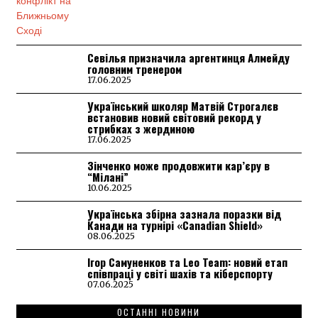
Севілья призначила аргентинця Алмейду
головним тренером
17.06.2025
Український школяр Матвій Строгалєв
встановив новий світовий рекорд у
стрибках з жердиною
17.06.2025
Зінченко може продовжити кар’єру в
“Мілані”
10.06.2025
Українська збірна зазнала поразки від
Канади на турнірі «Canadian Shield»
08.06.2025
Ігор Самуненков та Leo Team: новий етап
співпраці у світі шахів та кіберспорту
07.06.2025
ОСТАННІ НОВИНИ