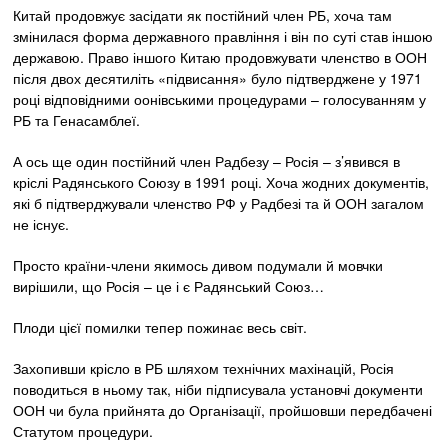
Китай продовжує засідати як постійний член РБ, хоча там
змінилася форма державного правління і він по суті став іншою
державою. Право іншого Китаю продовжувати членство в ООН
після двох десятиліть «підвисання» було підтверджене у 1971
році відповідними оонівськими процедурами – голосуванням у
РБ та Генасамблеї.
А ось ще один постійний член Радбезу – Росія – з’явився в
кріслі Радянського Союзу в 1991 році. Хоча жодних документів,
які б підтверджували членство РФ у Радбезі та й ООН загалом
не існує.
Просто країни-члени якимось дивом подумали й мовчки
вирішили, що Росія – це і є Радянський Союз…
Плоди цієї помилки тепер пожинає весь світ.
Захопивши крісло в РБ шляхом технічних махінацій, Росія
поводиться в ньому так, ніби підписувала установчі документи
ООН чи була прийнята до Організації, пройшовши передбачені
Статутом процедури.