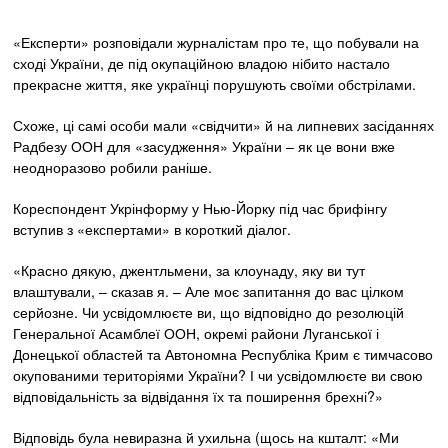
«Експерти» розповідали журналістам про те, що побували на
сході України, де під окупаційною владою нібито настало
прекрасне життя, яке українці порушують своїми обстрілами.
Схоже, ці самі особи мали «свідчити» й на липневих засіданнях
Радбезу ООН для «засудження» України – як це вони вже
неодноразово робили раніше.
Кореспондент Укрінформу у Нью-Йорку під час брифінгу
вступив з «експертами» в короткий діалог.
«Красно дякую, джентльмени, за клоунаду, яку ви тут
влаштували, – сказав я. – Але моє запитання до вас цілком
серйозне. Чи усвідомлюєте ви, що відповідно до резолюцій
Генеральної Асамблеї ООН, окремі райони Луганської і
Донецької областей та Автономна Республіка Крим є тимчасово
окупованими територіями України? І чи усвідомлюєте ви свою
відповідальність за відвідання їх та поширення брехні?»
Відповідь була невиразна й ухильна (щось на кшталт: «Ми