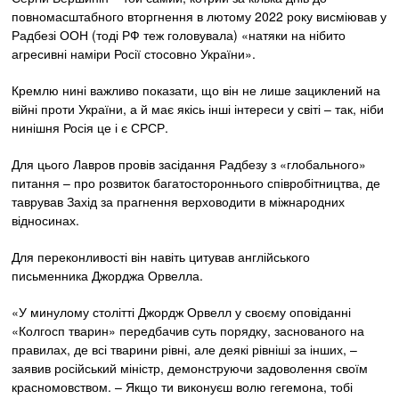
повномасштабного вторгнення в лютому 2022 року висміював у
Радбезі ООН (тоді РФ теж головувала) «натяки на нібито
агресивні наміри Росії стосовно України».
Кремлю нині важливо показати, що він не лише зациклений на
війні проти України, а й має якісь інші інтереси у світі – так, ніби
нинішня Росія це і є СРСР.
Для цього Лавров провів засідання Радбезу з «глобального»
питання – про розвиток багатостороннього співробітництва, де
таврував Захід за прагнення верховодити в міжнародних
відносинах.
Для переконливості він навіть цитував англійського
письменника Джорджа Орвелла.
«У минулому столітті Джордж Орвелл у своєму оповіданні
«Колгосп тварин» передбачив суть порядку, заснованого на
правилах, де всі тварини рівні, але деякі рівніші за інших, –
заявив російський міністр, демонструючи задоволення своїм
красномовством. – Якщо ти виконуєш волю гегемона, тобі