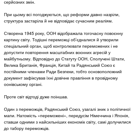
серйозних змін.
При цьому всі погоджуються, що реформи давно назріли,
структура застаріла й не відповідає сучасним реаліям.
Створена 1945 року, ООН відображала тогочасну повоєнну
картину світу. Тодішні переможці об’єдналися й утворили
спеціальний орган, щоб контролювати переможених і не
допустити повторення масштабних воєнних агресій у
майбутньому. Відповідно до Статуту ООН, Сполучені Штати,
Велика Британія, Франція, Китай та Радянський Союз є
постійними членами Ради Безпеки, тобто основоположний
документ зафіксував їхні довічне правління в провідному
оонівському органі.
Проте світ відтоді дуже поіншав.
Один з переможців, Радянський Союз, узагалі зник з політичної
мапи. Натомість «переможені», передусім Німеччина і Японія,
ставши одними з найсильніших економік світу, самі долучилися
до табору переможців.