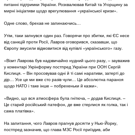
питанні підтримки України. Розхвалював Китай та Угорщину за
мирні ініціативи щодо врегулювання «української кризи».
Одне слово, брехав не запинаючись…
Утім, таки запнувся один раз. Говорячи про збитки, які ЄС несе
від санкцій проти Росії, Лавров оговорився, сказавши, що
Європу змусили відмовитися від купівлі «українського» газу.
«Візит Лаврова був надзвичайно нудний цього разу, – зауважив
у коментарі Укрінформу постпред України при ООН Сергій
Кислиця. – Він просовував одні й ті самі наративи, затерті до
дір… Усе це ми вже сто разів чули… Це абсолютна параноя
щодо НАТО і таке інше – побрехеньки й казки».
«Видно, що вся атмосфера була гнітюча, – додав Кислиця. –
Це старий російський патефон, де вже стерлися як голка, так і
сама платівка».
На запитання, чого Лавров прагнув досягти у Нью-Йорку,
постпред зазначив, що глава МЗС Росії приїздив, аби