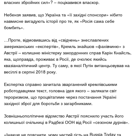
власних збройних сил»? – поцікавився власкор.
Небензя заявив, що Україна та «її західні спонсори» нібито
навмисне вигадують історії про те, як «Росія сама себе
бомбить».
…Проте, відмовившись від «свідчень» знеславлених
американських «експертів», Кремль знайшов «фахівчиню» з
Австрії – колишню міністерку закордонних справ Карін Кнайсль,
яка, щоправда, проживає в Росії, де очолює якийсь
квазіаналітичний центр. Ту саму, в якої Путін витанцьовував на
весіллі в серпні 2018 року.
Експертка справно зачитала зварганений кремлівськими
роботодавцями текст, головна ідея якого – залякати світ
тероризмом, що процвітатиме через постачання Україні
західної зброї для боротьби з загарбниками.
Зовнішньополітичне відомство Австрії пояснило участь його
колишньої очільниці в Радбезі ООН від Росії «сезоном дурнів».
«Інакше не пояснити, чому частий гість на Russia Today та