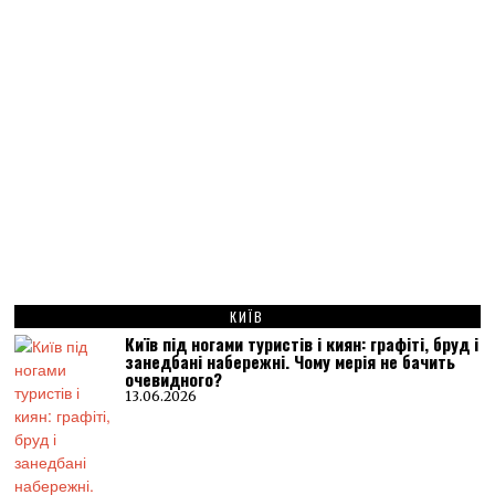
КИЇВ
Київ під ногами туристів і киян: графіті, бруд і
занедбані набережні. Чому мерія не бачить
очевидного?
13.06.2026