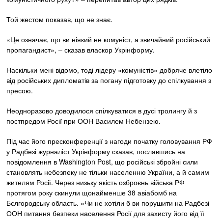
Той жестом показав, що не знає.
«Це означає, що ви ніякий не комуніст, а звичайний російський
пропагандист», – сказав власкор Укрінформу.
Наскільки мені відомо, тоді лідеру «комуністів» добряче влетіло
від російських дипломатів за погану підготовку до спілкування з
пресою.
Неодноразово доводилося спілкуватися в дусі тролингу й з
постпредом Росії при ООН Василем Небензею.
Під час його пресконференції з нагоди початку головування РФ
у Радбезі журналіст Укрінформу сказав, пославшись на
повідомлення в Washington Post, що російські збройні сили
становлять небезпеку не тільки населенню України, а й самим
жителям Росії. Через низьку якість озброєнь війська РФ
протягом року скинули щонайменше 38 авіабомб на
Бєлгородську область. «Чи не хотіли б ви порушити на Радбезі
ООН питання безпеки населення Росії для захисту його від її