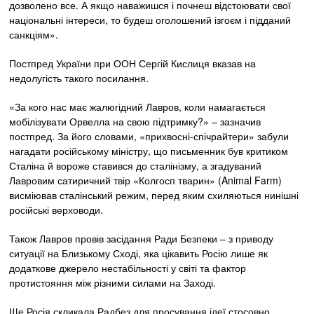
дозволено все. А якщо наважишся і почнеш відстоювати свої
національні інтереси, то будеш оголошений ізгоєм і підданий
санкціям».
Постпред України при ООН Сергій Кислиця вказав на
недолугість такого посилання.
«За кого нас має жалюгідний Лавров, коли намагається
мобілізувати Орвелла на свою підтримку?» – зазначив
постпред. За його словами, «прихвосні-спічрайтери» забули
нагадати російському міністру, що письменник був критиком
Сталіна й вороже ставився до сталінізму, а згадуваний
Лавровим сатиричний твір «Колгосп тварин» (Animal Farm)
висміював сталінський режим, перед яким схиляються нинішні
російські верховоди.
Також Лавров провів засідання Ради Безпеки – з приводу
ситуації на Близькому Сході, яка цікавить Росію лише як
додаткове джерело нестабільності у світі та фактор
протистояння між різними силами на Заході.
Ще Росія скликала Радбез для просування ідеї стосовно