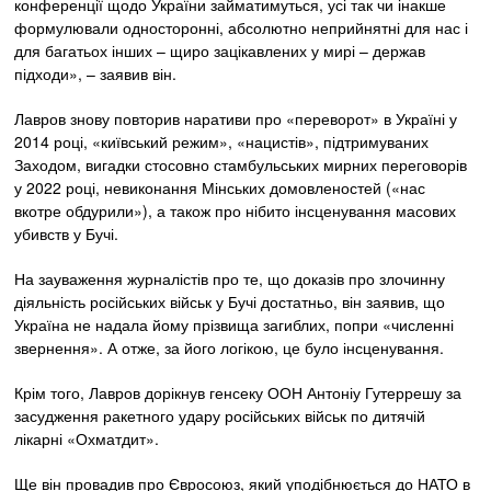
конференції щодо України займатимуться, усі так чи інакше
формулювали односторонні, абсолютно неприйнятні для нас і
для багатьох інших – щиро зацікавлених у мирі – держав
підходи», – заявив він.
Лавров знову повторив наративи про «переворот» в Україні у
2014 році, «київський режим», «нацистів», підтримуваних
Заходом, вигадки стосовно стамбульських мирних переговорів
у 2022 році, невиконання Мінських домовленостей («нас
вкотре обдурили»), а також про нібито інсценування масових
убивств у Бучі.
На зауваження журналістів про те, що доказів про злочинну
діяльність російських військ у Бучі достатньо, він заявив, що
Україна не надала йому прізвища загиблих, попри «численні
звернення». А отже, за його логікою, це було інсценування.
Крім того, Лавров дорікнув генсеку ООН Антоніу Гутеррешу за
засудження ракетного удару російських військ по дитячій
лікарні «Охматдит».
Ще він провадив про Євросоюз, який уподібнюється до НАТО в