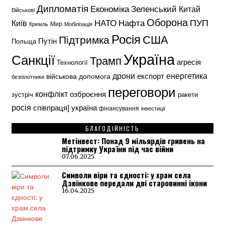
Дипломатія
Економіка
Зеленський
Китай
Військові
Оборона
НАТО
ПУП
Нафта
Київ
Кремль
Мир
Мобілізація
Росія
США
Підтримка
Путін
Польща
Україна
Санкції
Трамп
агресія
Технології
енергетика
дрони
експорт
військова допомога
безпілотники
переговори
конфлікт
озброєння
зустріч
ракети
росія
україна
співпраця]
фінансування
інвестиції
БЛАГОДІЙНІСТЬ
Метінвест: Понад 9 мільярдів гривень на
підтримку України під час війни
07.06.2025
Символи віри та єдності: у храм села
Дзвінкове передали дві старовинні ікони
16.04.2025