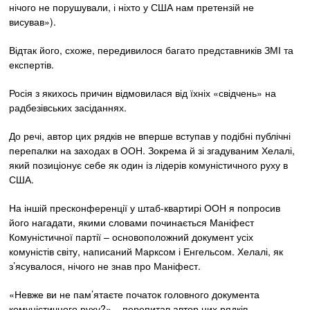
нічого не порушували, і ніхто у США нам претензій не
висував»).
Відтак його, схоже, передивилося багато представників ЗМІ та
експертів.
Росія з якихось причин відмовилася від їхніх «свідчень» на
радбезівських засіданнях.
До речі, автор цих рядків не вперше вступав у подібні публічні
перепалки на заходах в ООН. Зокрема й зі згадуваним Хелалі,
який позиціонує себе як один із лідерів комуністичного руху в
США.
На іншій пресконференції у штаб-квартирі ООН я попросив
його нагадати, якими словами починається Маніфест
Комуністичної партії – основоположний документ усіх
комуністів світу, написаний Марксом і Енгельсом. Хелалі, як
з’ясувалося, нічого не знав про Маніфест.
«Невже ви не пам’ятаєте початок головного документа
комуністичного руху?» – перепитав автор цих рядків.