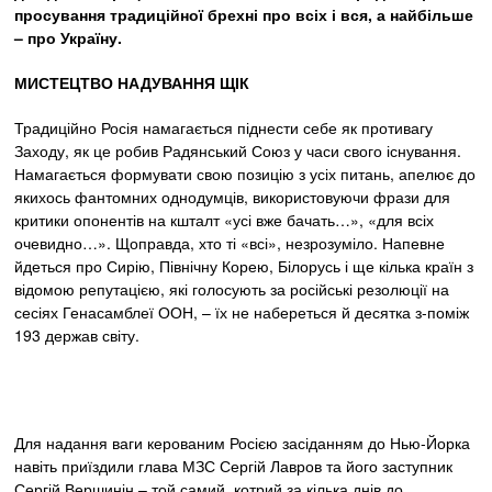
просування традиційної брехні про всіх і вся, а найбільше
– про Україну.
МИСТЕЦТВО НАДУВАННЯ ЩІК
Традиційно Росія намагається піднести себе як противагу
Заходу, як це робив Радянський Союз у часи свого існування.
Намагається формувати свою позицію з усіх питань, апелює до
якихось фантомних однодумців, використовуючи фрази для
критики опонентів на кшталт «усі вже бачать…», «для всіх
очевидно…». Щоправда, хто ті «всі», незрозуміло. Напевне
йдеться про Сирію, Північну Корею, Білорусь і ще кілька країн з
відомою репутацією, які голосують за російські резолюції на
сесіях Генасамблеї ООН, – їх не набереться й десятка з-поміж
193 держав світу.
Для надання ваги керованим Росією засіданням до Нью-Йорка
навіть приїздили глава МЗС Сергій Лавров та його заступник
Сергій Вершинін – той самий, котрий за кілька днів до