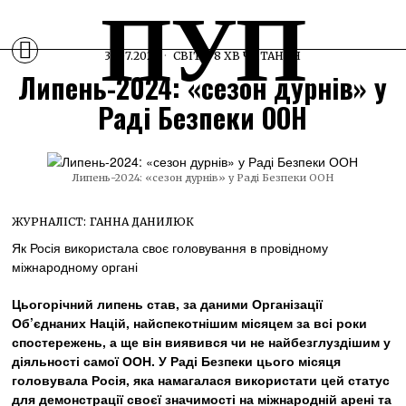
ПУП
31.07.2024
СВІТ
8 ХВ ЧИТАННЯ
Липень-2024: «сезон дурнів» у
Раді Безпеки ООН
Липень-2024: «сезон дурнів» у Раді Безпеки ООН
ЖУРНАЛІСТ:
ГАННА ДАНИЛЮК
Як Росія використала своє головування в провідному
міжнародному органі
Цьогорічний липень став, за даними Організації
Об’єднаних Націй, найспекотнішим місяцем за всі роки
спостережень, а ще він виявився чи не найбезглуздішим у
діяльності самої ООН. У Раді Безпеки цього місяця
головувала Росія, яка намагалася використати цей статус
для демонстрації своєї значимості на міжнародній арені та