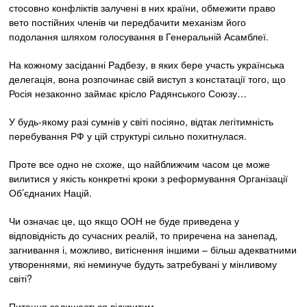
стосовно конфліктів залучені в них країни, обмежити право
вето постійних членів чи передбачити механізм його
подолання шляхом голосування в Генеральній Асамблеї.
На кожному засіданні Радбезу, в яких бере участь українська
делегація, вона розпочинає свій виступ з констатації того, що
Росія незаконно займає крісло Радянського Союзу…
У будь-якому разі сумнів у світі посіяно, відтак легітимність
перебування РФ у цій структурі сильно похитнулася.
Проте все одно не схоже, що найближчим часом це може
вилитися у якість конкретні кроки з реформування Організації
Об’єднаних Націй.
Чи означає це, що якщо ООН не буде приведена у
відповідність до сучасних реалій, то приречена на занепад,
загнивання і, можливо, витіснення іншими – більш адекватними
утвореннями, які неминуче будуть затребувані у мінливому
світі?
Питання залишається відкритим.