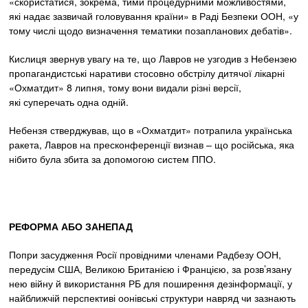
«скористатися, зокрема, тими процедурними можливостями,
які надає зазвичай головування країни» в Раді Безпеки ООН, «у
тому числі щодо визначення тематики позапланових дебатів».
Кислиця звернув увагу на те, що Лавров не узгодив з Небензею
пропагандистські наративи стосовно обстрілу дитячої лікарні
«Охматдит» 8 липня, тому вони видали різні версії,
які суперечать одна одній.
Небензя стверджував, що в «Охматдит» потрапила українська
ракета, Лавров на пресконференції визнав – що російська, яка
нібито була збита за допомогою систем ППО.
РЕФОРМА АБО ЗАНЕПАД
Попри засудження Росії провідними членами Радбезу ООН,
передусім США, Великою Британією і Францією, за розв’язану
нею війну й використання РБ для поширення дезінформації, у
найближчій перспективі оонівські структури навряд чи зазнають