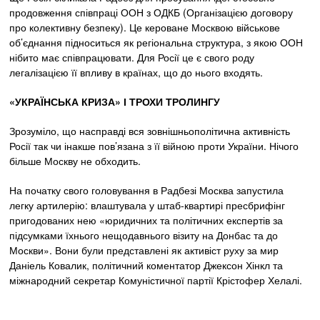
продовження співпраці ООН з ОДКБ (Організацією договору
про колективну безпеку). Це кероване Москвою військове
об’єднання підноситься як регіональна структура, з якою ООН
нібито має співпрацювати. Для Росії це є свого роду
легалізацією її впливу в країнах, що до нього входять.
«УКРАЇНСЬКА КРИЗА» І ТРОХИ ТРОЛИНГУ
Зрозуміло, що насправді вся зовнішньополітична активність
Росії так чи інакше пов’язана з її війною проти України. Нічого
більше Москву не обходить.
На початку свого головування в Радбезі Москва запустила
легку артилерію: влаштувала у штаб-квартирі пресбрифінг
пригодованих нею «юридичних та політичних експертів за
підсумками їхнього нещодавнього візиту на Донбас та до
Москви». Вони були представлені як активіст руху за мир
Даніель Ковалик, політичний коментатор Джексон Хінкл та
міжнародний секретар Комуністичної партії Крістофер Хелалі.