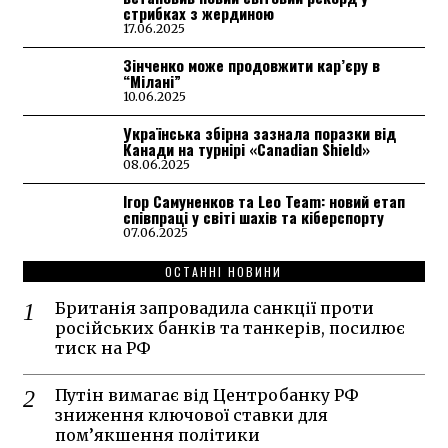
стрибках з жердиною
17.06.2025
Зінченко може продовжити кар’єру в
“Мілані”
10.06.2025
Українська збірна зазнала поразки від
Канади на турнірі «Canadian Shield»
08.06.2025
Ігор Самуненков та Leo Team: новий етап
співпраці у світі шахів та кіберспорту
07.06.2025
ОСТАННІ НОВИНИ
Британія запровадила санкції проти
російських банків та танкерів, посилює
тиск на РФ
Путін вимагає від Центробанку РФ
зниження ключової ставки для
пом’якшення політики