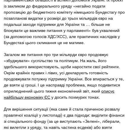
із закликом до федерального уряду «негайно подати
пропозицію до бюджетного комітету німецького Бундестагу про
позапланові видатки у розмірі до трьох мільярдів євро на
подальші заходи підтримки для України та … більше не
блокувати це важливе питання у парламенті» був ухвалений
(за допомогою голосів ХДС/ХСС), але практичних наслідків у
Бундестазі цього скликання це не матиме.
Загалом же питання про три мільярди євро продовжує
«збуджувати» суспільство та політикум. На жаль, його
здебільшого використовують, щоби наростити свої рейтинги.
Окрім крайніх правих і лівих, усі декларують готовність
продовжувати потужну підтримку України. Все впирається у те,
де взяти ці гроші. І це насправді проблема, якщо подивитися
оприлюднений цього тижня економічний звіт, який
описує
найбільшу економіку ЄС
у досить похмурих тонах.
Для вирішення ситуації (яка саме й стала причиною розвалу
правлячої коаліції у листопаді) є два підходи: виділити фінанси
зі спеціального фонду (за це виступають «Зелені», ліберали,
які вилетіли з уряду, та навіть частина есдеків) або взяти