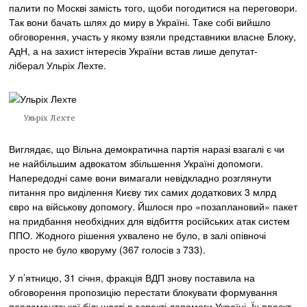
палити по Москві замість того, щоби погодитися на переговори.
Так вони бачать шлях до миру в Україні. Таке собі вийшло
обговорення, участь у якому взяли представники власне Блоку,
АдН, а на захист інтересів України встав лише депутат-
ліберал Ульріх Лехте.
Ульріх Лехте
Виглядає, що Вільна демократична партія наразі взагалі є чи
не найбільшим адвокатом збільшення Україні допомоги.
Напередодні саме вони вимагали невідкладно розглянути
питання про виділення Києву тих самих додаткових 3 млрд
євро на військову допомогу. Йшлося про «позаплановий» пакет
на придбання необхідних для відбиття російських атак систем
ППО. Жодного рішення ухвалено не було, в залі опівночі
просто не було кворуму (367 голосів з 733).
У п’ятницю, 31 січня, фракція ВДП знову поставила на
обговорення пропозицію перестати блокувати формування
парламентської більшості в аспекті допомоги Україні. Їх проєкт