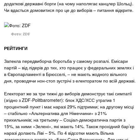
додаткові державні борги (на чому наполягає канцлер Шольц).
Чи вдасться домовитися про це до виборів – питання відкрите.
Фото: ZDF
РЕЙТИНГИ
Запекла передвиборча боротьба у самому розпалі. Емісари
партій – від лідерів до тих, хто працює у федеральних землях і
в Європарламенті в Брюсселі, – не мають жодного вільного
дня, проводячи нон-стоп зустрічі з електоратом по всій державі.
Електорат же за три тижні до виборів демонструє такі симпатії
(згідно з ZDF-Politbarometer): блок ХДС/ХСС утратив 1
процентний пункт і має наразі 29% підтримки; на другому місці
– стабільно «Альтернатива для Німеччини» з 21%
прихильників; на третьому – Соціал-демократична партія з
15%, за ними «Зелені», які мають 14%. Також прохідний бар’єр
наразі долають Ліві – 5%. По 4 відсотки мають Вільна
демократична партія та «Блок Сари Вагенкнехт». Для них ці