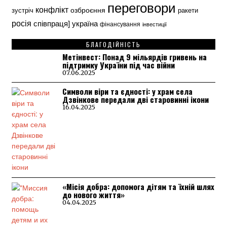
переговори
конфлікт
озброєння
зустріч
ракети
росія
україна
співпраця]
фінансування
інвестиції
БЛАГОДІЙНІСТЬ
Метінвест: Понад 9 мільярдів гривень на
підтримку України під час війни
07.06.2025
Символи віри та єдності: у храм села
Дзвінкове передали дві старовинні ікони
16.04.2025
«Місія добра: допомога дітям та їхній шлях
до нового життя»
04.04.2025