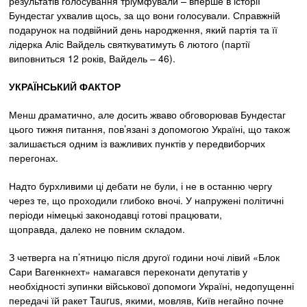
результатів голосування тріумфували – вперше в історії
Бундестаг ухвалив щось, за що вони голосували. Справжній
подарунок на подвійний день народження, який партія та її
лідерка Аліс Вайдель святкуватимуть 6 лютого (партії
виповниться 12 років, Вайдель – 46).
УКРАЇНСЬКИЙ ФАКТОР
Менш драматично, але досить жваво обговорював Бундестаг
цього тижня питання, пов’язані з допомогою Україні, що також
залишається одним із важливих пунктів у передвиборчих
перегонах.
Надто бурхливими ці дебати не були, і не в останню чергу
через те, що проходили глибоко вночі. У напружені політичні
періоди німецькі законодавці готові працювати,
щоправда, далеко не повним складом.
З четверга на п’ятницю після другої години ночі лівий «Блок
Сари Вагенкнехт» намагався переконати депутатів у
необхідності зупинки військової допомоги Україні, недопущенні
передачі їй ракет Taurus, якими, мовляв, Київ негайно почне