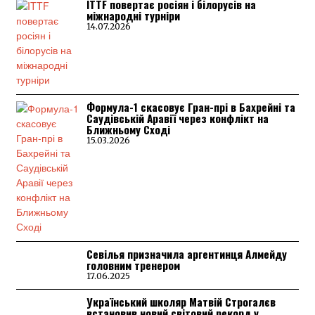
ITTF повертає росіян і білорусів на
міжнародні турніри
14.07.2026
Формула-1 скасовує Гран-прі в Бахрейні та
Саудівській Аравії через конфлікт на
Ближньому Сході
15.03.2026
Севілья призначила аргентинця Алмейду
головним тренером
17.06.2025
Український школяр Матвій Строгалєв
встановив новий світовий рекорд у