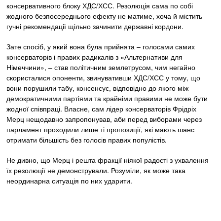
консервативного блоку ХДС/ХСС. Резолюція сама по собі
жодного безпосереднього ефекту не матиме, хоча й містить
гучні рекомендації щільно зачинити державні кордони.
Зате спосіб, у який вона була прийнята – голосами самих
консерваторів і правих радикалів з «Альтернативи для
Німеччини», – став політичним землетрусом, чим негайно
скористалися опоненти, звинувативши ХДС/ХСС у тому, що
вони порушили табу, консенсус, відповідно до якого між
демократичними партіями та крайніми правими не може бути
жодної співпраці. Власне, сам лідер консерваторів Фрідріх
Мерц нещодавно запропонував, аби перед виборами через
парламент проходили лише ті пропозиції, які мають шанс
отримати більшість без голосів правих популістів.
Не дивно, що Мерц і решта фракції ніякої радості з ухвалення
їх резолюції не демонстрували. Розуміли, як може така
неординарна ситуація по них ударити.