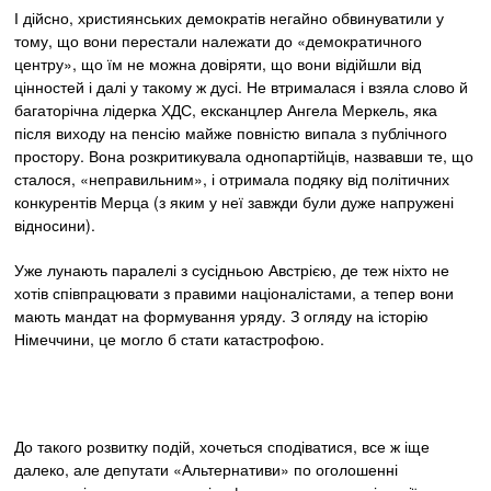
І дійсно, християнських демократів негайно обвинуватили у
тому, що вони перестали належати до «демократичного
центру», що їм не можна довіряти, що вони відійшли від
цінностей і далі у такому ж дусі. Не втрималася і взяла слово й
багаторічна лідерка ХДС, ексканцлер Ангела Меркель, яка
після виходу на пенсію майже повністю випала з публічного
простору. Вона розкритикувала однопартійців, назвавши те, що
сталося, «неправильним», і отримала подяку від політичних
конкурентів Мерца (з яким у неї завжди були дуже напружені
відносини).
Уже лунають паралелі з сусідньою Австрією, де теж ніхто не
хотів співпрацювати з правими націоналістами, а тепер вони
мають мандат на формування уряду. З огляду на історію
Німеччини, це могло б стати катастрофою.
До такого розвитку подій, хочеться сподіватися, все ж іще
далеко, але депутати «Альтернативи» по оголошенні