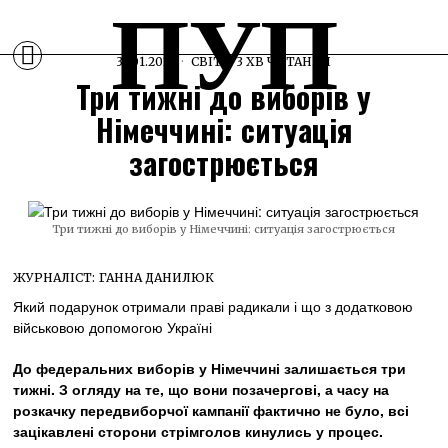
ПУП
31.01.2025
СВІТ
3 ХВ ЧИТАННЯ
Три тижні до виборів у
Німеччині: ситуація
загострюється
Три тижні до виборів у Німеччині: ситуація загострюється
ЖУРНАЛІСТ:
ГАННА ДАНИЛЮК
Який подарунок отримали праві радикали і що з додатковою
військовою допомогою Україні
До федеральних виборів у Німеччині залишається три
тижні. З огляду на те, що вони позачергові, а часу на
розкачку передвиборчої кампанії фактично не було, всі
зацікавлені сторони стрімголов кинулись у процес.