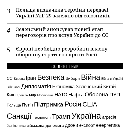
Польща визначила терміни передачі
Україні МіГ-29 залежно від союзників
Зеленський анонсував новий етап
переговорів про вступ України до ЄС
Європі необхідно розробити власну
оборонну стратегію проти Росії
ГОЛОВНІ ТЕМИ
Безпека
Війна
Іран
ЄС
Вибори
Європа
Війна в Україні
Дипломатія
Економіка
Зеленський
Китай
Військові
Оборона
НАТО
ПУП
Нафта
Київ
Кремль
Мир
Мобілізація
Росія
США
Підтримка
Путін
Польща
Україна
Санкції
Трамп
агресія
Технології
енергетика
дрони
експорт
військова допомога
безпілотники