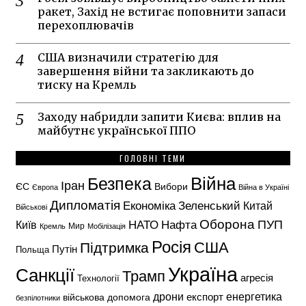
ракет, Захід не встигає поповнити запаси
перехоплювачів
США визначили стратегію для
завершення війни та закликають до
тиску на Кремль
Заходу набридли запити Києва: вплив на
майбутнє української ППО
ГОЛОВНІ ТЕМИ
Безпека
Війна
Іран
ЄС
Вибори
Європа
Війна в Україні
Дипломатія
Економіка
Зеленський
Китай
Військові
Оборона
НАТО
ПУП
Нафта
Київ
Кремль
Мир
Мобілізація
Росія
США
Підтримка
Путін
Польща
Україна
Санкції
Трамп
агресія
Технології
енергетика
дрони
експорт
військова допомога
безпілотники