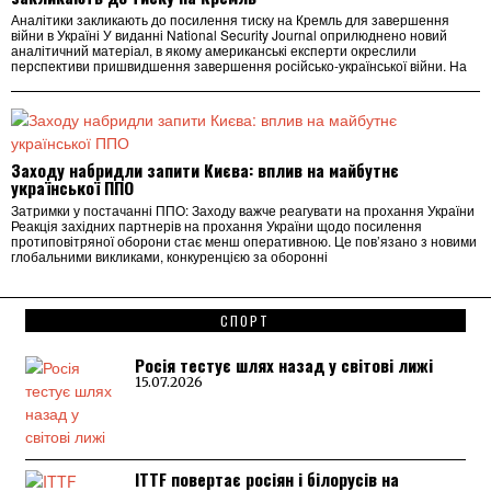
Аналітики закликають до посилення тиску на Кремль для завершення
війни в Україні У виданні National Security Journal оприлюднено новий
аналітичний матеріал, в якому американські експерти окреслили
перспективи пришвидшення завершення російсько-української війни. На
Заходу набридли запити Києва: вплив на майбутнє
української ППО
Затримки у постачанні ППО: Заходу важче реагувати на прохання України
Реакція західних партнерів на прохання України щодо посилення
протиповітряної оборони стає менш оперативною. Це пов’язано з новими
глобальними викликами, конкуренцією за оборонні
СПОРТ
Росія тестує шлях назад у світові лижі
15.07.2026
ITTF повертає росіян і білорусів на