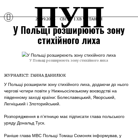
ПУП
20.09.2024
СВІТ
1 ХВ ЧИТАННЯ
У Польщі розширюють зону
стихійного лиха
У Польщі розширюють зону стихійного лиха
ЖУРНАЛІСТ:
ГАННА ДАНИЛЮК
У Польщі розширили зону стихійного лиха, додаючи до нього
чергові чотири повіти у Нижньосілезькому воєводстві на
південному заході країни: Болеславецький, Яворський,
Легніцький і Злоторийський.
Розпорядження в пʼятницю має підписати глава польського
уряду Дональд Туск.
Раніше глава МВС Польщі Томаш Сємоняк інформував, у