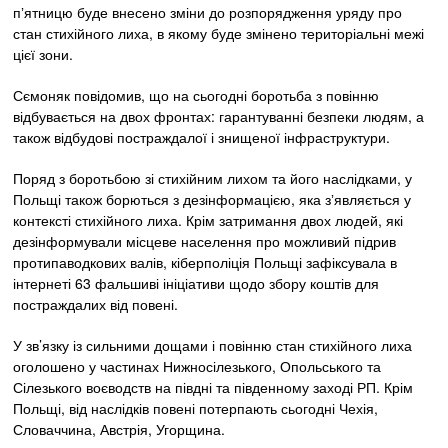
пʼятницю буде внесено зміни до розпорядження уряду про
стан стихійного лиха, в якому буде змінено територіальні межі
цієї зони.
Сємоняк повідомив, що на сьогодні боротьба з повінню
відбувається на двох фронтах: гарантуванні безпеки людям, а
також відбудові постраждалої і знищеної інфраструктури.
Поряд з боротьбою зі стихійним лихом та його наслідками, у
Польщі також борються з дезінформацією, яка зʼявляється у
контексті стихійного лиха. Крім затримання двох людей, які
дезінформували місцеве населення про можливий підрив
протипаводкових валів, кіберполіція Польщі зафіксувала в
інтернеті 63 фальшиві ініціативи щодо збору коштів для
постраждалих від повені.
У зв’язку із сильними дощами і повінню стан стихійного лиха
оголошено у частинах Нижносілезького, Опольського та
Сілезького воєводств на півдні та південному заході РП. Крім
Польщі, від наслідків повені потерпають сьогодні Чехія,
Словаччина, Австрія, Угорщина.