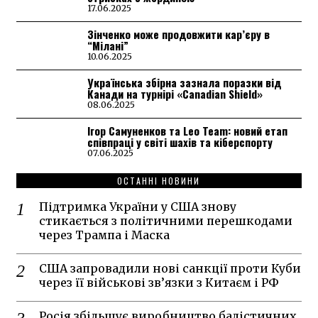
17.06.2025
Зінченко може продовжити кар’єру в
“Мілані”
10.06.2025
Українська збірна зазнала поразки від
Канади на турнірі «Canadian Shield»
08.06.2025
Ігор Самуненков та Leo Team: новий етап
співпраці у світі шахів та кіберспорту
07.06.2025
ОСТАННІ НОВИНИ
Підтримка України у США знову
стикається з політичними перешкодами
через Трампа і Маска
США запровадили нові санкції проти Куби
через її військові зв’язки з Китаєм і РФ
Росія збільшує виробництво балістичних