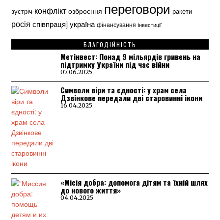
переговори
конфлікт
озброєння
зустріч
ракети
росія
україна
співпраця]
фінансування
інвестиції
БЛАГОДІЙНІСТЬ
Метінвест: Понад 9 мільярдів гривень на
підтримку України під час війни
07.06.2025
Символи віри та єдності: у храм села
Дзвінкове передали дві старовинні ікони
16.04.2025
«Місія добра: допомога дітям та їхній шлях
до нового життя»
04.04.2025